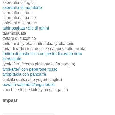
skordalià di fagioli
skordalia di mandorle
skordalià di noci
skordalia di patate
spiedini di caprese
tahinosalata / dip di tahini
taramosalata
tartare di zucchine
tartufini di tyrokafteri/trufakia tyrokafteris
torta di radicchio rosso e scamorza affumicata
tortino di pasta fillo con pesto di cavolo nero
tsirosalata
tyrokafteri (crema piccante
di formaggio)
tyrokafterì con peperone rosso
tyropitakia con pancarrè
tzatziki (salsa allo yogurt e aglio)
uova in salamoia/avga toursi
zucchine fritte / kolokythakia tiganità
impasti