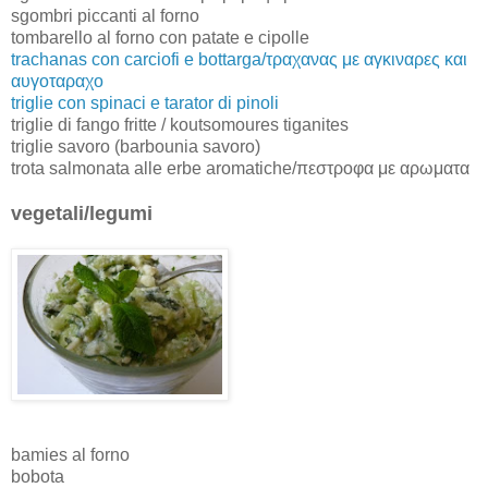
sgombri piccanti al forno
tombarello al forno con patate e cipolle
trachanas con carciofi e bottarga/τραχανας με αγκιναρες και
αυγοταραχο
triglie con spinaci e tarator di pinoli
triglie di fango fritte / koutsomoures tiganites
triglie savoro (barbounia savoro)
trota salmonata alle erbe aromatiche/πεστροφα με αρωματα
vegetali/legumi
bamies al forno
bobota