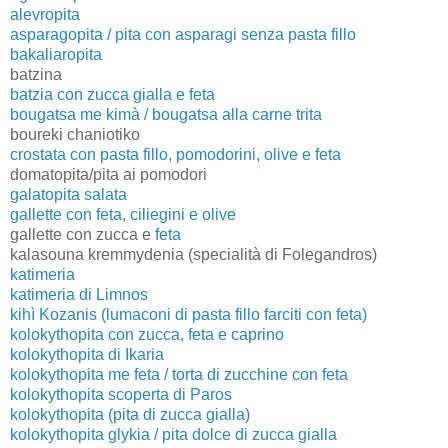
alevropita
asparagopita / pita con asparagi senza pasta fillo
bakaliaropita
batzina
batzia con zucca gialla e feta
bougatsa me kimà / bougatsa alla carne trita
boureki chaniotiko
crostata con pasta fillo, pomodorini, olive e feta
domatopita/pita ai pomodori
galatopita salata
gallette con feta, ciliegini e olive
gallette con zucca e
feta
kalasouna kremmydenia (specialità di Folegandros)
katimeria
katimeria di Limnos
kihì Kozanis (lumaconi di pasta fillo farciti con feta)
kolokythopita con zucca, feta e caprino
kolokythopita di Ikaria
kolokythopita me feta / torta di zucchine con feta
kolokythopita scoperta di Paros
kolokythopita (pita di zucca gialla)
kolokythopita glykia / pita dolce di zucca gialla