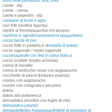
bruschette pomodoro, feta, olive
carote - dip
carote - crema
carote e peperoni - dip
castagne al burro e aglio
ceci fritti (revithia tiganita)
cipolle al forno/κρεμμυδια στο φουρνο
cipolline in agrodolce/γλυκοξινα κρεμμυδακια
cozze farcite di riso
cozze fritte in pastella e sk
ordalià di patate
cozze saganaki / mydia saganaki
cozzesaganaki con feta in salsa bianca
cozze scottate (mydia achnista)
crema di horiatiki
crema di lenticchie rosse con avgotaracho
crocchette di pesce (kroketes psariou)
crostini con avgotaracho
crostini con cotognata e pecorino
dakos
dakos alla puttanesca
dolmadakia (involtini con foglie di vite)
dolmadakia yalantzì
domatokeftedes Astypalaias/frittelle di pomodori di