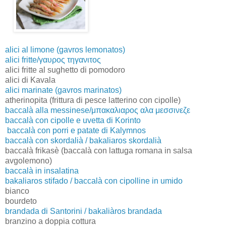
alici al limone (gavros lemonatos)
alici fritte/γαυρος τηγανιτος
alici fritte al sughetto di pomodoro
alici di Kavala
alici marinate (gavros marinatos)
atherinopita (frittura di pesce latterino con cipolle)
baccalà alla messinese/μπακαλιαρος αλα μεσσινεζε
baccalà con cipolle e uvetta di Korinto
baccalà con porri e patate di Kalymnos
baccalà con skordalià / bakaliaros skordalià
baccalà frikasè (baccalà con lattuga romana in salsa
avgolemono)
baccalà in insalatina
bakaliaros stifado / baccalà con cipolline in umido
bianco
bourdeto
brandada di Santorini / bakaliàros brandada
branzino a doppia cottura