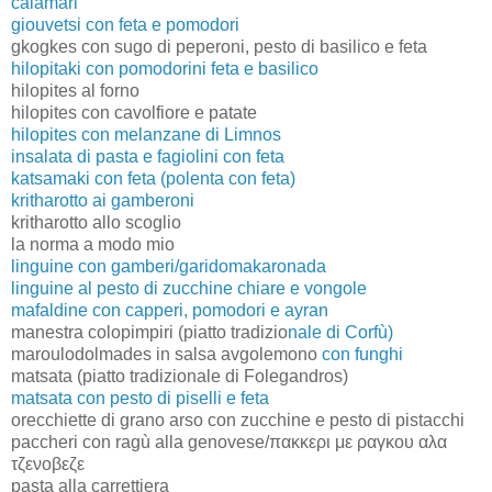
calamari
giouvetsi con feta e pomodori
gkogkes con sugo di peperoni, pesto di basilico e feta
hilopitaki con pomodorini feta e basilico
hilopites al forno
hilopites con cavolfiore e patate
hilopites con melanzane di Limnos
insalata di pasta e fagiolini con feta
katsamaki con feta (polenta con feta)
kritharotto ai gamberoni
kritharotto allo scoglio
la norma a modo mio
linguine con gamberi/garidomakaronada
linguine al pesto di zucchine chiare e vongole
mafaldine con capperi, pomodori e ayran
manestra colopimpiri (piatto tradizio
nale di Corfù)
maroulodolmades in salsa avgolemono
con funghi
matsata (piatto tradizionale di Folegandros)
matsata con pesto di piselli e feta
orecchiette di grano arso con zucchine e pesto di pistacchi
paccheri con ragù alla genovese/πακκερι με ραγκου αλα
τζενοβεζε
pasta alla carrettiera