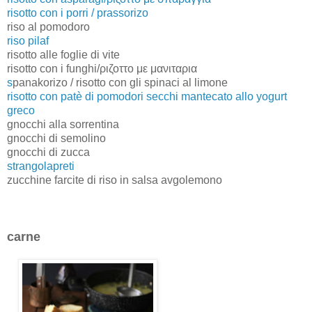
risotto con i porri / prassorizo
riso al pomodoro
riso pilaf
risotto alle foglie di vite
risotto con i funghi/ριζοττο με μανιταρια
s
panakorizo / risotto con gli spinaci al limone
risotto con patè di pomodori secchi mantecato allo yogurt
greco
gnocchi alla sorrentina
gnocchi di semolino
gnocchi di zucca
strangolapreti
zucchine farcite di riso in salsa avgolemono
carne