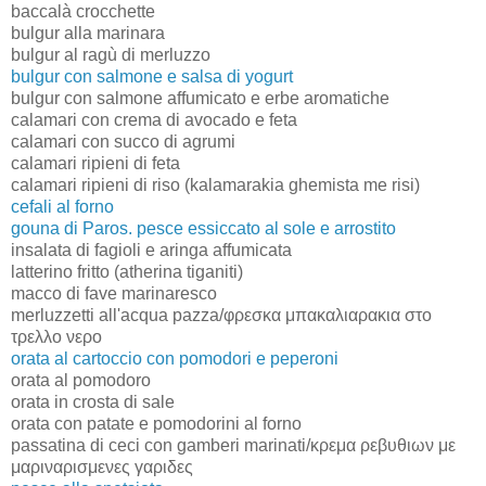
baccalà crocchette
bulgur alla marinara
bulgur al ragù di merluzzo
bulgur con salmone e salsa di yogurt
bulgur con salmone affumicato e erbe aromatiche
calamari con crema di avocado e feta
calamari con succo di agrumi
calamari ripieni di feta
calamari ripieni di riso (kalamarakia ghemista me risi)
cefali al forno
gouna di Paros. pesce essiccato al sole e arrostito
insalata di fagioli e aringa affumicata
latterino fritto (atherina tiganiti)
macco di fave marinaresco
merluzzetti all'acqua pazza/φρεσκα μπακαλιαρακια στο
τρελλο νερο
orata al cartoccio con pomodori e peperoni
orata al pomodoro
orata in crosta di sale
orata con patate e pomodorini al forno
passatina di ceci con gamberi marinati/κρεμα ρεβυθιων με
μαριναρισμενες γαριδες