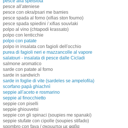
pesce alla spetsiota
pesce all'ateniese
pesce con okra/psari me bamies
pesce spada al forno (xifias ston fourno)
pesce spada spiedini / xifias souvlaki
polpo al vino (chtapodi krassato)
polpo con lenticchie
polpo con patate
polpo in insalata con fagioli dell'occhio
purea di fagioli neri e mazzancolle al vapore
salatouri - insalata di pesce dalle Cicladi
salmone aromatico
sarde con patate al forno
sarde in sandwich
sarde in foglie di vite (sardeles se ampelofila)
scorfano papà ghiachnì
seppie all'aceto e rosmarino
seppie al finocchietto
seppie con piselli
seppie ghiouvetsi
seppie con gli spinaci (soupies me spanaki)
seppie stufate con cipolle (soupies stifado)
sgombro con fava / σκουμπρι με φαβα