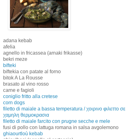
adana kebab
afelia
agnello in fricassea (arnaki frikasse)
bekri meze
bifteki
biftekia con patate al forno
bitok A La Rousse
brasato al vino rosso
carne e fagioli
coniglio fritto alla cretese
corn dogs
filetto di maiale a bassa temperatura / χοιρινο φιλεττο σε
χαμηλη θερμοκρασια
filetto di maiale farcito con prugne secche e mele
fusi di pollo con lattuga romana in salsa avgolemono
ghiaourtloù kebab