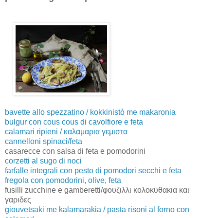
bavette allo spezzatino / kokkinistò me makaronia
bulgur con cous cous di cavolfiore e feta
calamari ripieni / καλαμαρια γεμιστα
cannelloni spinaci/feta
casarecce con salsa di feta e pomodorini
corzetti al sugo di noci
farfalle integrali con pesto di pomodori secchi e feta
fregola con pomodorini, olive, feta
fusilli zucchine e gamberetti/φουζιλλι κολοκυθακια και
γαριδες
giouvetsaki me kalamarakia / pasta risoni al forno con