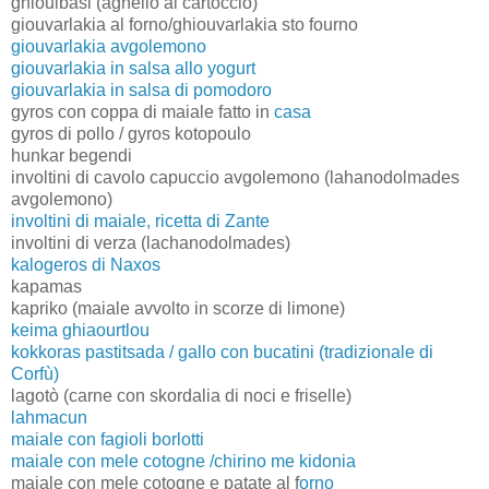
ghioulbasi (agnello al cartoccio)
giouvarlakia al forno/ghiouvarlakia sto fourno
giouvarlakia avgolemono
giouvarlakia in salsa allo yogurt
giouvarlakia in salsa di pomodoro
gyros con coppa di maiale fatto in
casa
gyros di pollo / gyros kotopoulo
hunkar begendi
involtini di cavolo capuccio avgolemono (lahanodolmades
avgolemono)
involtini di maiale, ricetta di Zante
involtini di verza (lachanodolmades)
kalogeros di Naxos
kapamas
kapriko (maiale avvolto in scorze di limone)
keima ghiaourtlou
kokkoras pastitsada / gallo con bucatini (tradizionale di
Corfù)
lagotò (carne con skordalia di noci e friselle)
lahmacun
maiale con fagioli borlotti
maiale con mele cotogne /chirino me kidonia
maiale con mele cotogne e patate al f
orno