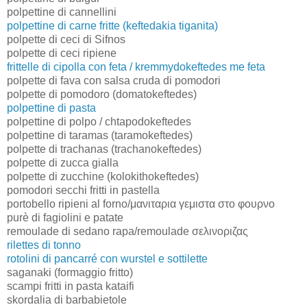
polpettine di cannellini
polpettine di carne fritte (keftedakia tiganita)
polpette di ceci di Sifnos
polpette di ceci ripiene
frittelle di cipolla con feta / kremmydokeftedes me feta
polpette di fava con salsa cruda di pomodori
polpette di pomodoro (domatokeftedes)
polpettine di pasta
polpettine di polpo / chtapodokeftedes
polpettine di taramas (taramokeftedes)
polpette di trachanas (trachanokeftedes)
polpette di zucca gialla
polpette di zucchine (kolokithokeftedes)
pomodori secchi fritti in pastella
portobello ripieni al forno/μανιταρια γεμιστα στο φουρνο
purè di fagiolini e patate
remoulade di sedano rapa/remoulade σελινοριζας
rilettes di tonno
rotolini di pancarré con wurstel e sottilette
saganaki (formaggio fritto)
scampi fritti in pasta kataifi
skordalia di barbabietole