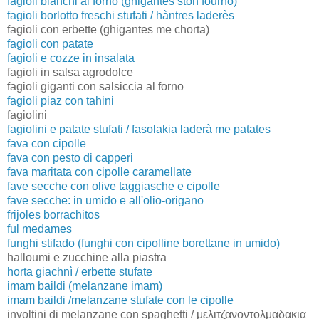
fagioli bianchi al forno (ghigantes ston fourno)
fagioli borlotto freschi stufati / hàntres laderès
fagioli con erbette (ghigantes me chorta)
fagioli con patate
fagioli e cozze in insalata
fagioli in salsa agrodolce
fagioli giganti con salsiccia al forno
fagioli piaz con tahini
fagiolini
fagiolini e patate stufati / fasolakia laderà me patates
fava con cipolle
fava con pesto di capperi
fava maritata con cipolle caramellate
fave secche con olive taggiasche e cipolle
fave secche: in umido e all'olio-origano
frijoles borrachitos
ful medames
funghi stifado (funghi con cipolline borettane in umido)
halloumi e zucchine alla piastra
horta giachnì / erbette stufate
imam baildi (melanzane imam)
imam baildi /melanzane stufate con le cipolle
involtini di melanzane con spaghetti / μελιτζανοντολμαδακια