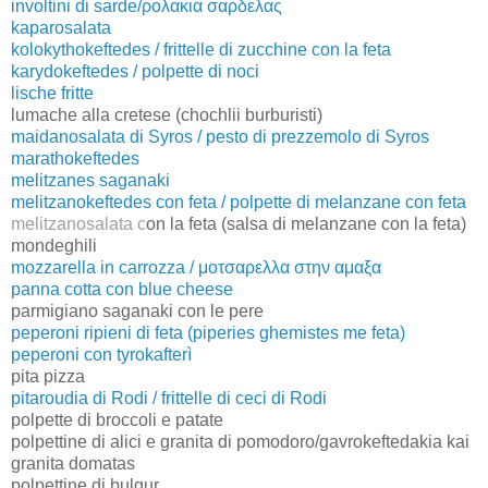
involtini di sarde/ρολακια σαρδελας
kaparosalata
kolokythokeftedes / frittelle di zucchine con la feta
karydokeftedes / polpette di noci
lische fritte
lumache alla cretese (chochlii burburisti)
maidanosalata di Syros / pesto di prezzemolo di Syros
marathokeftedes
melitzanes saganaki
melitzanokeftedes con feta / polpette di melanzane con feta
melitzanosalata c
on la feta (salsa di melanzane con la feta)
mondeghili
mozzarella in carrozza / μοτσαρελλα στην αμαξα
panna cotta con blue cheese
parmigiano saganaki con le pere
peperoni ripieni di feta (piperies ghemistes me feta)
peperoni con tyrokafterì
pita pizza
pitaroudia di Rodi / frittelle di ceci di Rodi
polpette di broccoli e patate
polpettine di alici e granita di pomodoro/gavrokeftedakia kai
granita domatas
polpettine di bulgur