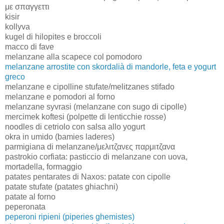
με σπαγγεττι
kisir
kollyva
kugel di hilopites e broccoli
macco di fave
melanzane alla scapece col pomodoro
melanzane arrostite con skordalià di mandorle, feta e yogurt
greco
melanzane e cipolline stufate/melitzanes stifado
melanzane e pomodori al forno
melanzane syvrasi (melanzane con sugo di cipolle)
mercimek koftesi (polpette di lenticchie rosse)
noodles di cetriolo con salsa allo yogurt
okra in umido (bamies laderes)
parmigiana di melanzane/μελιτζανες παρμιτζανα
pastrokio corfiata: pasticcio di melanzane con uova,
mortadella, formaggio
patates pentarates di Naxos: patate con cipolle
patate stufate (patates ghiachni)
patate al forno
peperonata
peperoni ripieni (piperies ghemistes)