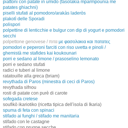
piattoni con patate in umido (fasolakia mparmpounia me
patates ghiachni)
piselli stufati al pomodoro/arakàs laderòs
plakotì delle Sporadi
polispori
polpettine di lenticchie e bulgur con dip di yogurt e pomodori
secchi
polpettone genovese / πιτα
με φασολακια και πατατες
pomodori e peperoni farciti con riso uvetta e pinoli /
ghemistà me stafides kai koukounari
porri e sedano al limone / prasoselino lemonato
porri e sedano stufati
radici e tuberi al limone
ratatouille alla greca (briam)
revythada di Paros (minestra di ceci di Paros)
revythada sifnou
rosti di patate con purè di carote
sofegada cretese
soufikò ikariotiko (ricetta tipica dell'isola di Ikaria)
spuma di feta con spinaci
stifado ai funghi / stifado me manitaria
stifado con le castagne
stifado con prugne secche