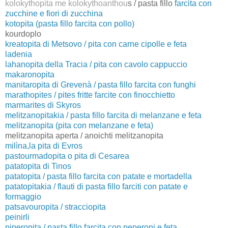
kolokythopita me kolokythoanthou
s / pasta fillo
farcita con
zucchine e fiori di zucchina
kotopita (pasta fillo farcita con pollo)
kourdoplo
kreatopita di Metsovo / pita con carne cipolle e feta
ladenia
lahanopita della Tracia / pita con cavolo cappuccio
makaronopita
manitaropita di Grevenà / pasta fillo farcita con funghi
marathopites / pites fritte farcite con finocchietto
marmarites di Skyros
melitzanopitakia / pasta fillo farcita di melanzane e feta
melitzanopita (pita con melanzane e feta)
melitzanopita aperta / anoichti melitzanopita
milìna,la pita di Evros
pastourmadopita o pita di Cesarea
patatopita di Tinos
patatopita / pasta fillo farcita con patate e mortadella
patatopitakia / flauti di pasta fillo farciti con patate e
formaggio
patsavouropita / stracciopita
peinirli
piperopita / pasta fillo farcita con peperoni e feta