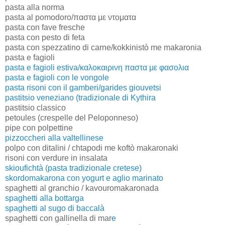
pasta alla norma
pasta al pomodoro/παστα με ντοματα
pasta con fave fresche
pasta con pesto di feta
pasta con spezzatino di carne/kokkinistò me makaronia
pasta e fagioli
pasta e fagioli estiva/καλοκαιρινη παστα με φασολια
pasta e fagioli con le vongole
pasta risoni con il gamberi/garides giouvetsi
pastitsio veneziano (tradizionale di Kythira
pastitsio classico
petoules (crespelle del Peloponneso)
pipe con polpettine
pizzoccheri alla valtellinese
polpo con ditalini / chtapodi me koftò makaronaki
risoni con verdure in insalata
ski
oufichtà (pasta tradizionale cretese)
skordomakarona con yogurt e aglio marinato
spaghetti al granchio / kavouromakaronada
spaghetti alla bottarga
spaghetti al sugo di baccalà
spaghetti con gallinella di mar
e