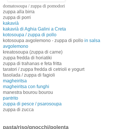
domatosoupa / zuppa di pomodori
zuppa alla birra
zuppa di porri
kakavià
kakavià di Aghia Galini a Creta
kotosoupa / zuppa di pollo
kotosoupa avgolemono - zuppa di pollo
in salsa
avgolemono
kreatosoupa (zuppa di carne)
zuppa fredda di horiatiki
zuppa di trahanas e feta fritta
taratori / zuppa fredda di cetrioli e yogurt
f
asolada / zuppa di fagioli
magheiritsa
magheiritsa con funghi
manestra bourou bourou
p
antrito
zuppa di pesce / psaro
soupa
zuppa di zucca
pasta/riso/gnocchi/polenta