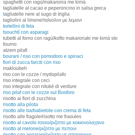
spaghetti con ragù/makaronia me kimà
tagliatelle al cacao e peperoncino in salsa greca
t
agliatelle nere al sugo di triglia
tagliolini al limone/ταλιολινι με λεμονι
tortellini di feta
tsouchtì con asparagi
tubetti al forno con ragù/kofto makaronaki me kimà sto
fourno
atzem pilafi
bourani / riso con pomodoro e spinaci
fiori di zucca farciti con riso
makloubeh
riso con le cozze / mydopilafo
riso integrale con ceci
riso integrale con nitukè di verdure
riso pilaf con le cozze sul Bosforo
risotto ai fiori di zucchina
risotto alla pilota
risotto alle barbabietole con crema di feta
r
isotto alle fragole/risotto me fraoules
risotto al cavolo rosso/ριζοττο με κοκκινολαχανο
risotto al melone/ριζοττο με πεπονι
risotto con asparagi/ριζοττο με σπαραγγια