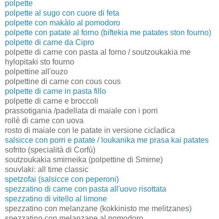
polpette
polpette al sugo con cuore di feta
polpette con makàlo al pomodoro
polpette con patate al forno (biftekia me patates ston fourno)
polpette di carne da Cipro
polpette di carne con pasta al forno / soutzoukakia me
hylopitaki sto fourno
polpettine all'ouzo
polpettine di carne con cous cous
polpette di carne in pasta fillo
polpette di carne e broccoli
prassotigania /padellata di maiale con i porri
rollè di carne con uova
rosto di maiale con le patate in versione cicladica
salsicce con porri e patate / loukanika me prasa kai patates
sofrito (specialità di Corfù)
soutzoukakia smirneika (polpettine di Smirne)
souvlaki: all time classic
spetzofai (salsicce con peperoni)
spezzatino di carne con pasta all'uovo risottata
spezzatino di vitello al limone
spezzatino con melanzane (kokkinisto me melitzanes
)
spezzatino con melanzane al pomodoro