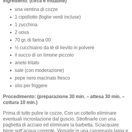
Ingredienti: (circa 6 frittatine)
una ventina di cozze
1 cipollotto (foglie verdi incluse)
1 zucchina
2 uova
70 gr. di farina 00
½ cucchiaino da tè di lievito in polvere
il succo di un limone piccolo
aneto tritato
sale (con moderazione)
pepe nero macinato fresco
olio per friggere
Procedimento: (preparazione 30 min. – attesa 30 min. –
cottura 10 min.)
Prima di tutto pulire le cozze. Con un coltello eliminare
eventuali incrostazione dal guscio. Strofinarle con una
paglietta di acciaio ed eliminare la barbetta. Sciacquare
bene sott’acqua corrente. Versarle in una casseruola larga e