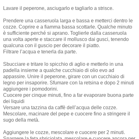
Lavare il peperone, asciugarlo e tagliarlo a strisce.
Prendere una casseruola larga e bassa e metterci dentro le
cozze. Coprire e a fiamma bassa scottarle. Qualche minuto
è sufficiente perché si aprano. Toglierle dalla casseruola
una volta aperte e staccare il mollusco dai gusci, tenendo
qualcuna con il guscio per decorare il piatto.
Filtrare l’acqua e tenerla da parte.
Sbucciare e tritare lo spicchio di aglio e metterlo in una
padella insieme a qualche cucchiaio di olio evo ad
appassire. Unire il peperone, girare con un cucchiaio di
legno per insaporire. Sfumare con la retsina e dopo 2 minuti
aggiungere i pomodorini.
Cuocere per cinque minuti, fino a far evaporare buona parte
dei liquidi
Versare una tazzina da caffè dell’acqua delle cozze.
Mescolare, macinare del pepe e cuocere fino a stringere il
sugo della metà.
Aggiungere le cozze, mescolare e cuocere per 2 minuti.
Spargere la feta sbriciolata, mescolare e cuocere ancora per