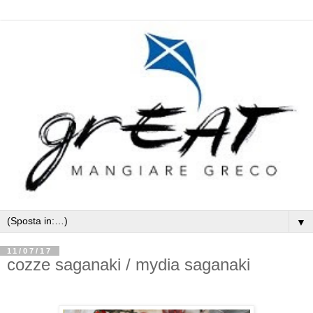
▼
11/07/17
cozze saganaki / mydia saganaki