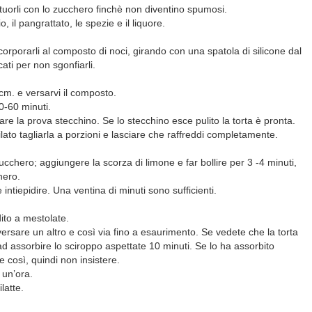
i tuorli con lo zucchero finchè non diventino spumosi.
 il pangrattato, le spezie e il liquore.
orporarli al composto di noci, girando con una spatola di silicone dal
ati per non sgonfiarli.
 cm. e versarvi il composto.
0-60 minuti.
fare la prova stecchino. Se lo stecchino esce pulito la torta è pronta.
filato tagliarla a porzioni e lasciare che raffreddi completamente.
ucchero; aggiungere la scorza di limone e far bollire per 3 -4 minuti,
hero.
 intiepidire. Una ventina di minuti sono sufficienti.
dito a mestolate.
versare un altro e così via fino a esaurimento. Se vedete che la torta
d assorbire lo sciroppo aspettate 10 minuti. Se lo ha assorbito
 così, quindi non insistere.
 un’ora.
latte.