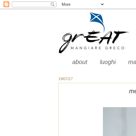
about
luoghi
ma
19/07/17
me