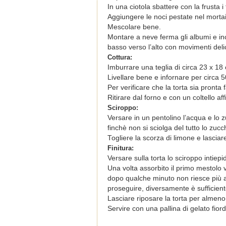
In una ciotola sbattere con la frusta 
Aggiungere le noci pestate nel mortaio,
Mescolare bene.
Montare a neve ferma gli albumi e inc
basso verso l’alto con movimenti delic
Cottura:
Imburrare una teglia di circa 23 x 18
Livellare bene e infornare per circa 5
Per verificare che la torta sia pronta 
Ritirare dal forno e con un coltello af
Sciroppo:
Versare in un pentolino l’acqua e lo z
finchè non si sciolga del tutto lo zucc
Togliere la scorza di limone e lasciare
Finitura:
Versare sulla torta lo sciroppo intiepi
Una volta assorbito il primo mestolo 
dopo qualche minuto non riesce più a
proseguire, diversamente è sufficiente
Lasciare riposare la torta per almeno
Servire con una pallina di gelato fiordi