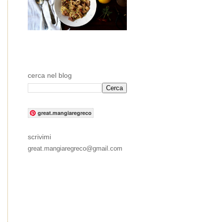
cerca nel blog
great.mangiaregreco
scrivimi
great.mangiaregreco@gmail.com