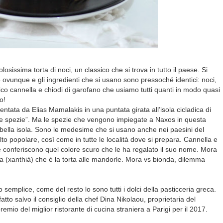
sissima torta di noci, un classico che si trova in tutto il paese. Si
ovunque e gli ingredienti che si usano sono pressoché identici: noci,
ico cannella e chiodi di garofano che usiamo tutti quanti in modo quasi
o!
entata da Elias Mamalakis in una puntata girata all’isola cicladica di
 spezie”. Ma le spezie che vengono impiegate a Naxos in questa
 bella isola. Sono le medesime che si usano anche nei paesini del
to popolare, così come in tutte le località dove si prepara. Cannella e
le conferiscono quel colore scuro che le ha regalato il suo nome. Mora
da (xanthià) che è la torta alle mandorle. Mora vs bionda, dilemma
semplice, come del resto lo sono tutti i dolci della pasticceria greca.
atto salvo il consiglio della chef Dina Nikolaou, proprietaria del
premio del miglior ristorante di cucina straniera a Parigi per il 2017.