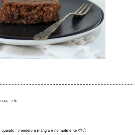
oppo
,
torte
r quando riprenderò a mangiare normalmente 😯😉