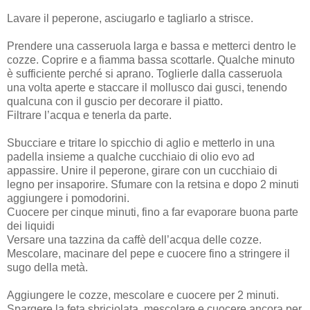
Lavare il peperone, asciugarlo e tagliarlo a strisce.
Prendere una casseruola larga e bassa e metterci dentro le
cozze. Coprire e a fiamma bassa scottarle. Qualche minuto
è sufficiente perché si aprano. Toglierle dalla casseruola
una volta aperte e staccare il mollusco dai gusci, tenendo
qualcuna con il guscio per decorare il piatto.
Filtrare l’acqua e tenerla da parte.
Sbucciare e tritare lo spicchio di aglio e metterlo in una
padella insieme a qualche cucchiaio di olio evo ad
appassire. Unire il peperone, girare con un cucchiaio di
legno per insaporire. Sfumare con la retsina e dopo 2 minuti
aggiungere i pomodorini.
Cuocere per cinque minuti, fino a far evaporare buona parte
dei liquidi
Versare una tazzina da caffè dell’acqua delle cozze.
Mescolare, macinare del pepe e cuocere fino a stringere il
sugo della metà.
Aggiungere le cozze, mescolare e cuocere per 2 minuti.
Spargere la feta sbriciolata, mescolare e cuocere ancora per