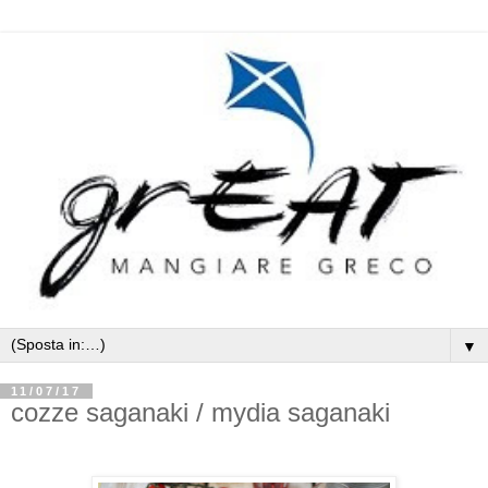
▼
11/07/17
cozze saganaki / mydia saganaki