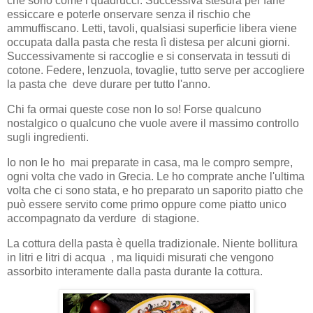
che sono come i quadrucci. Successiva stesura per farle
essiccare e poterle onservare senza il rischio che
ammuffiscano. Letti, tavoli, qualsiasi superficie libera viene
occupata dalla pasta che resta lì distesa per alcuni giorni.
Successivamente si raccoglie e si conservata in tessuti di
cotone. Federe, lenzuola, tovaglie, tutto serve per accogliere
la pasta che deve durare per tutto l'anno.
Chi fa ormai queste cose non lo so! Forse qualcuno
nostalgico o qualcuno che vuole avere il massimo controllo
sugli ingredienti.
Io non le ho mai preparate in casa, ma le compro sempre,
ogni volta che vado in Grecia. Le ho comprate anche l'ultima
volta che ci sono stata, e ho preparato un saporito piatto che
può essere servito come primo oppure come piatto unico
accompagnato da verdure di stagione.
La cottura della pasta è quella tradizionale. Niente bollitura
in litri e litri di acqua , ma liquidi misurati che vengono
assorbito interamente dalla pasta durante la cottura.