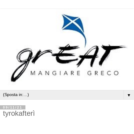
▼
09/11/21
tyrokafterì