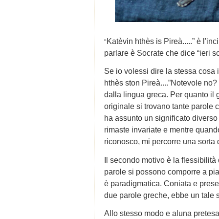
Katèvin hthès is Pireà.....” è l'in
“
parlare è Socrate che dice “ieri sce
Se io volessi dire la stessa cosa
hthès ston Pireà....
”
Notevole no? 
dalla lingua greca. Per quanto il g
originale si trovano tante parole 
ha assunto un significato diverso 
rimaste invariate e mentre quando 
riconosco, mi percorre una sorta d
Il secondo motivo è la flessibili
parole si possono comporre a pia
è paradigmatica. Coniata e pres
due parole greche, ebbe un tale 
Allo stesso modo e aluna pretesa