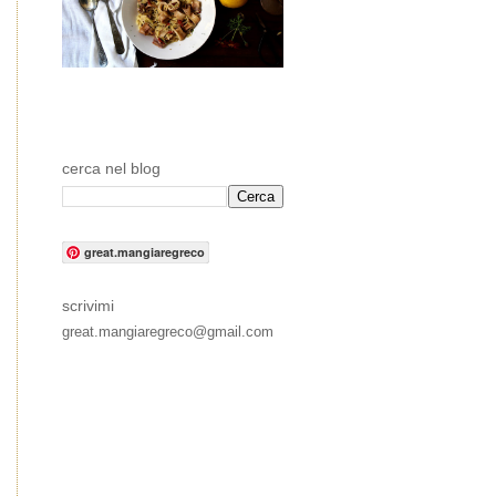
cerca nel blog
great.mangiaregreco
scrivimi
great.mangiaregreco@gmail.com