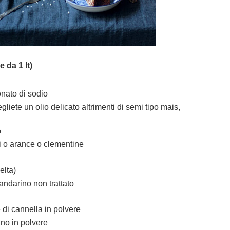
 da 1 lt)
onato di sodio
egliete un olio delicato altrimenti di semi tipo mais,
o
i o arance o clementine
elta)
andarino non trattato
di cannella in polvere
ano in polvere