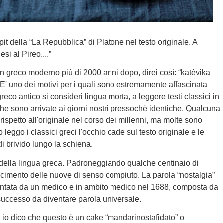
cipit della “La Repubblica” di Platone nel testo originale. A
si al Pireo....”
 in greco moderno più di 2000 anni dopo, direi così: “katèvika
E' uno dei motivi per i quali sono estremamente affascinata
reco antico si consideri lingua morta, a leggere testi classici in
che sono arrivate ai giorni nostri pressochè identiche. Qualcuna
rispetto all'originale nel corso dei millenni, ma molte sono
leggo i classici greci l'occhio cade sul testo originale e le
i brivido lungo la schiena.
tà della lingua greca. Padroneggiando qualche centinaio di
cimento delle nuove di senso compiuto. La parola “nostalgia”
entata da un medico e in ambito medico nel 1688, composta da
successo da diventare parola universale.
 io dico che questo è un cake “mandarinostafidato” o