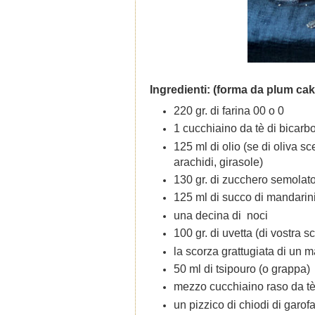
Ingredienti: (forma da plum cake
220 gr. di farina 00 o 0
1 cucchiaino da tè di bicarb
125 ml di olio (se di oliva sc
arachidi, girasole)
130 gr. di zucchero semolat
125 ml di succo di mandarin
una decina di noci
100 gr. di uvetta (di vostra sc
la scorza grattugiata di un m
50 ml di tsipouro (o grappa)
mezzo cucchiaino raso da tè 
un pizzico di chiodi di garof