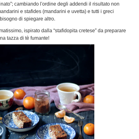
nato”; cambiando l'ordine degli addendi il risultato non
darini e stafides (mandarini e uvetta) e tutti i greci
isogno di spiegare altro.
tissimo, ispirato dalla “stafidopita cretese” da preparare
a tazza di tè fumante!