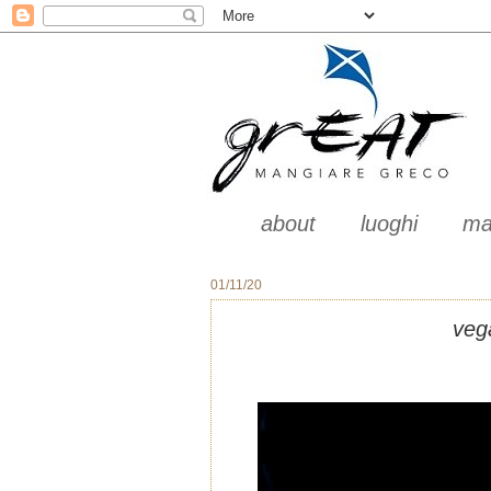
about
luoghi
ma
01/11/20
veg