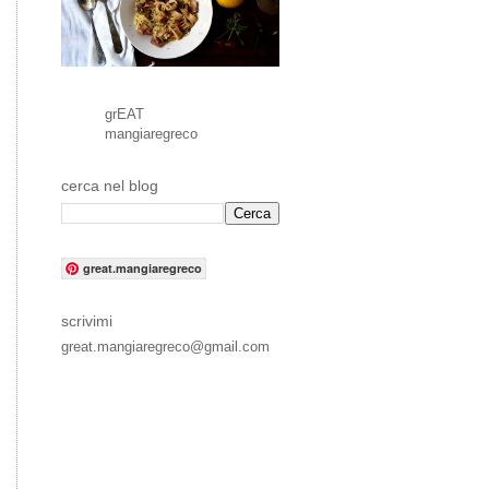
grEAT
mangiaregreco
cerca nel blog
great.mangiaregreco
scrivimi
great.mangiaregreco@gmail.com