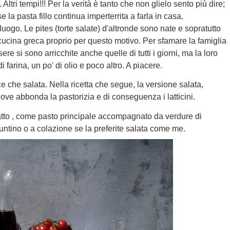
 Altri tempi!!! Per la verità è tanto che non glielo sento più dire;
 la pasta fillo continua imperterrita a farla in casa.
uogo. Le pites (torte salate) d'altronde sono nate e sopratutto
ucina greca proprio per questo motivo. Per sfamare la famiglia
re si sono arricchite anche quelle di tutti i giorni, ma la loro
farina, un po' di olio e poco altro. A piacere.
ce che salata. Nella ricetta che segue, la versione salata,
dove abbonda la pastorizia e di conseguenza i latticini.
atto , come pasto principale accompagnato da verdure di
tino o a colazione se la preferite salata come me.