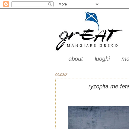
about
luoghi
ma
09/03/21
ryzopita me feta 