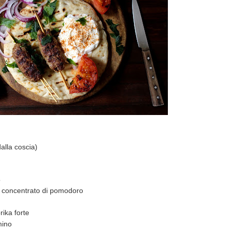
alla coscia)
o
lo concentrato di pomodoro
ika forte
mino