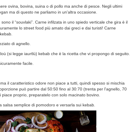
re ovina, bovina, suina o di pollo ma anche di pesce. Negli ultimi
gan ma di questo ne parliamo in un'altra occasione.
 sono il “souvlaki”. Carne infilzata in uno spiedo verticale che gira è il
curamente lo street food più amato dai greci e dai turisti! Carne
 kebab.
ziato di agnello.
loù (si legge iaurtlù) kebab che è la ricetta che vi propongo di seguito.
icuramente facile.
a il caratteristico odore non piace a tutti, quindi spesso si mischia
oporzione può partire dal 50:50 fino al 30:70 (trenta per l'agnello, 70
vi piace proprio, preparatelo con solo macinato bovino.
a salsa semplice di pomodoro e versarla sui kebab.