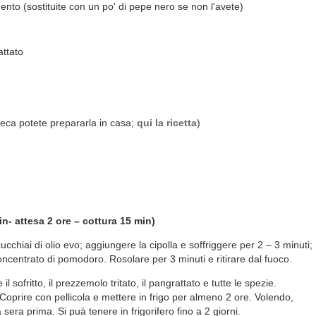
to (sostituite con un po' di pepe nero se non l'avete)
attato
greca potete prepararla in casa;
qui la ricetta
)
- attesa 2 ore – cottura 15 min)
chiai di olio evo; aggiungere la cipolla e soffriggere per 2 – 3 minuti;
il concentrato di pomodoro. Rosolare per 3 minuti e ritirare dal fuoco.
il sofritto, il prezzemolo tritato, il pangrattato e tutte le spezie.
oprire con pellicola e mettere in frigo per almeno 2 ore. Volendo,
sera prima. Si puà tenere in frigorifero fino a 2 giorni.