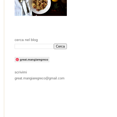
cerca nel blog
great.mangiaregreco
scrivimi
great.mangiaregreco@gmail.com