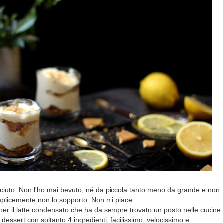
iaciuto. Non l'ho mai bevuto, né da piccola tanto meno da grande e non
Semplicemente non lo sopporto. Non mi piace.
per il latte condensato che ha da sempre trovato un posto nelle cucine
essert con soltanto 4 ingredienti, facilissimo, velocissimo e