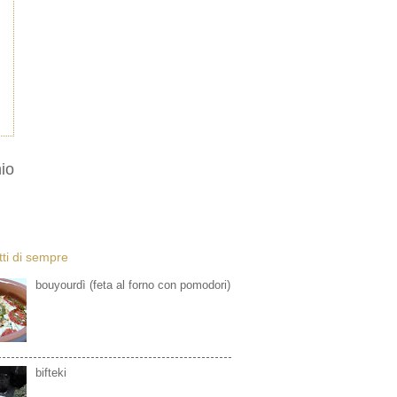
io
etti di sempre
bouyourdì (feta al forno con pomodori)
bifteki