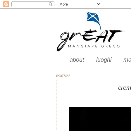
about
luoghi
ma
09/07/22
crem