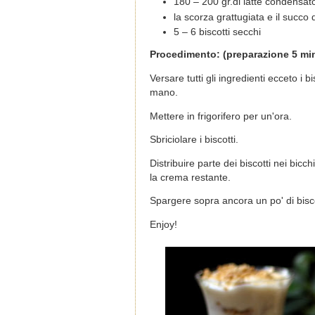
180 – 200 gr.di latte condensat
la scorza grattugiata e il succo 
5 – 6 biscotti secchi
Procedimento: (preparazione 5 min.
Versare tutti gli ingredienti ecceto i b
mano.
Mettere in frigorifero per un'ora.
Sbriciolare i biscotti.
Distribuire parte dei biscotti nei bicch
la crema restante.
Spargere sopra ancora un po' di bisco
Enjoy!