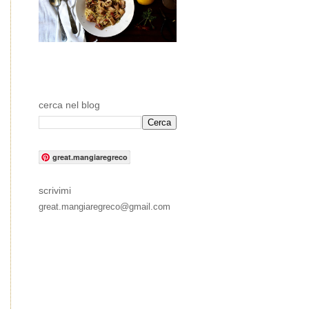
cerca nel blog
great.mangiaregreco
scrivimi
great.mangiaregreco@gmail.com