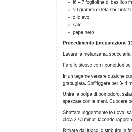
f6 – 7 foglioline di basilico f
50 grammi di feta sbriciolata
olio evo
sale
pepe nero
Procedimento:(preparazione 10 
Lavare la melanzana, sbucciarla e 
Fare lo stesso con i pomodori se 
In un tegame versare qualche cuc
grattugiata. Soffriggere per 3- 4 
Unire la polpa di pomodoro, salar
spezzate con le mani. Cuocere per 
Sbattere leggermente le uova, sa
circa
2 / 3
minuti
facendo rappren
Ritirare dal fuoco, distribuire la