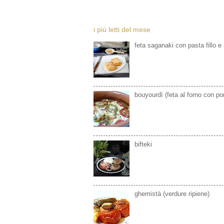
i più letti del mese
feta saganaki con pasta fillo e
bouyourdì (feta al forno con p
bifteki
ghemistà (verdure ripiene)