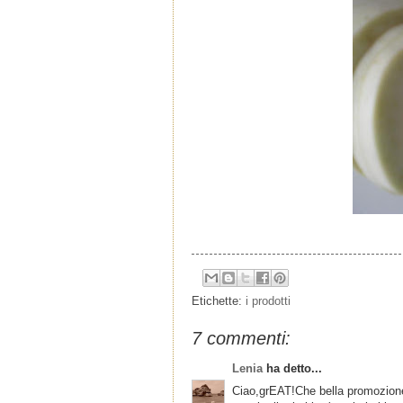
Etichette:
i prodotti
7 commenti:
Lenia
ha detto...
Ciao,grEAT!Che bella promozione 