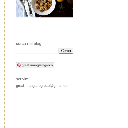
cerca nel blog
great.mangiaregreco
scrivimi
great.mangiaregreco@gmail.com