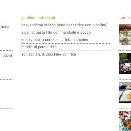
gli ultimi pubblicati
i più l
peskandritsa stifado (rana pescatrice con cipolline)
 miele
sigari di pasta fillo con mandorle e cocco
kolokythopita con zucca, feta e caprino
frittelle di patate dolci
schiacciata di zucchine con feta
omodori)