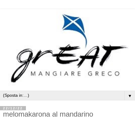
▼
22/12/22
melomakarona al mandarino