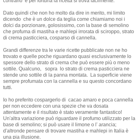
contrario
e per fortuna la ricetta si trova facilmente.
Dato quindi che non ho molto da dire in merito, mi limito
dicendo
che è un dolce da teglia come chiamiamo noi i
dolci da porzionare, golosissimo, con la base di semolino
che profuma di mastiha e mahlepi irrorata di sciroppo, strato
di crema pasticciera, cosparso di cannella.
Grandi differenze tra le varie ricette pubblicate non ne ho
trovato e quelle poche riguardano quasi esclusivamente lo
spessore dello strato di crema che può essere più o meno
sottile. Qualcuno,
sopra
lo strato di crema pasticciera ne
stende uno sottile di la panna montata.
La superficie viene
sempre profumata con la cannella e su questo concordano
tutti.
Io ho preferito cospargerlo di cacao amaro e poca cannella
per non eccedere con una spezie che va dosata
attentamente e il risultato è stato veramente fantastico!
Un'altra variazione può riguardare il profumo utilizzato per la
base di semolino; si può usare il limone o l' arancia;
d'altronde pensare di trovare mastiha e mahlepi in Italia è
una pia illusione.