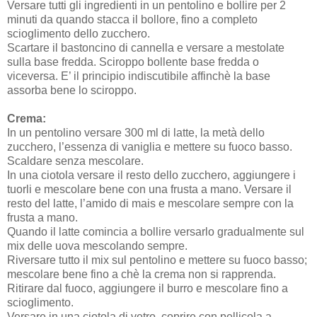
Versare tutti gli ingredienti in un pentolino e bollire per 2
minuti da quando stacca il bollore, fino a completo
scioglimento dello zucchero.
Scartare il bastoncino di cannella e versare a mestolate
sulla base fredda. Sciroppo bollente base fredda o
viceversa. E’ il principio indiscutibile affinchè la base
assorba bene lo sciroppo.
Crema:
In un pentolino versare 300 ml di latte, la metà dello
zucchero, l’essenza di vaniglia e mettere su fuoco basso.
Scaldare senza mescolare.
In una ciotola versare il resto dello zucchero, aggiungere i
tuorli e mescolare bene con una frusta a mano. Versare il
resto del latte, l’amido di mais e mescolare sempre con la
frusta a mano.
Quando il latte comincia a bollire versarlo gradualmente sul
mix delle uova mescolando sempre.
Riversare tutto il mix sul pentolino e mettere su fuoco basso;
mescolare bene fino a chè la crema non si rapprenda.
Ritirare dal fuoco, aggiungere il burro e mescolare fino a
scioglimento.
Versare in una ciotola di vetro, coprire con pellicola a