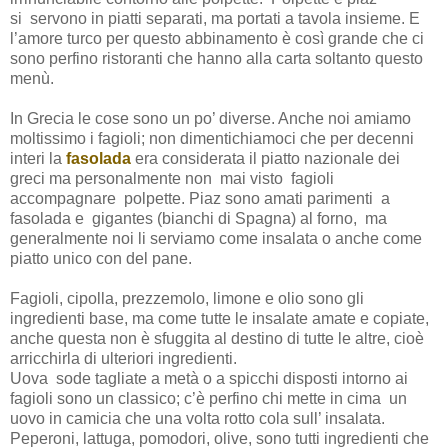
si
servono in piatti separati, ma portati a tavola insieme. E
l’amore turco per questo abbinamento è così grande che ci
sono perfino ristoranti che hanno alla carta soltanto questo
menù.
In Grecia le cose sono un po’ diverse. Anche noi amiamo
moltissimo i fagioli; non dimentichiamoci che per decenni
interi la
fasolada
era considerata il piatto nazionale dei
greci ma personalmente non mai visto fagioli
accompagnare polpette. Piaz sono amati parimenti a
fasolada e gigantes (bianchi di Spagna) al forno,
ma
generalmente noi li serviamo come insalata o anche come
piatto unico con del pane.
Fagioli, cipolla, prezzemolo, limone e olio sono gli
ingredienti base, ma come tutte le insalate amate e copiate,
anche questa non è sfuggita al destino di tutte le altre, cioè
arricchirla di ulteriori ingredienti.
Uova
sode tagliate a metà o a spicchi disposti intorno ai
fagioli sono un classico; c’è perfino chi mette in cima
un
uovo in camicia che una volta rotto cola sull’ insalata.
Peperoni, lattuga, pomodori, olive, sono tutti ingredienti che