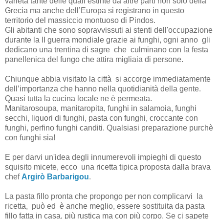
varietà tante delle quali estinte da altre parti non solo della
Grecia ma anche dell’Europa si registrano in questo
territorio del massiccio montuoso di Pindos.
Gli abitanti che sono sopravvissuti ai stenti dell'occupazione
durante la II guerra mondiale grazie ai funghi, ogni anno gli
dedicano una trentina di sagre
che
culminano con la festa
panellenica del fungo che attira migliaia di persone.
Chiunque abbia visitato la città si accorge immediatamente
dell’importanza che hanno nella quotidianità della gente.
Quasi tutta la cucina locale ne è permeata.
Manitarosoupa, manitaropita, funghi in salamoia, funghi
secchi, liquori di funghi, pasta con funghi, croccante con
funghi, perfino funghi canditi. Qualsiasi preparazione purchè
con funghi sia!
E per darvi un'idea degli innumerevoli impieghi di questo
squisito micete, ecco una ricetta tipica proposta dalla brava
chef
Argirò Barbarigou
.
La pasta fillo pronta che propongo per non complicarvi
la
ricetta,
può ed
è anche meglio, essere sostituita da pasta
fillo fatta in casa, più rustica ma con più corpo. Se ci sapete