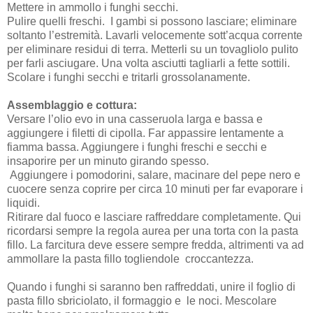
Mettere in ammollo i funghi secchi.
Pulire quelli freschi.
I gambi si possono lasciare; eliminare
soltanto l’estremità. Lavarli velocemente sott’acqua corrente
per eliminare residui di terra. Metterli su un tovagliolo pulito
per farli asciugare. Una volta asciutti tagliarli a fette sottili.
Scolare i funghi secchi e tritarli grossolanamente.
Assemblaggio e cottura:
Versare l’olio evo in una casseruola larga e bassa e
aggiungere i filetti di cipolla. Far appassire lentamente a
fiamma bassa. Aggiungere i funghi freschi e secchi e
insaporire per un minuto girando spesso.
Aggiungere i pomodorini, salare, macinare del pepe nero e
cuocere senza coprire per circa 10 minuti per far evaporare i
liquidi.
Ritirare dal fuoco e lasciare raffreddare completamente. Qui
ricordarsi sempre la regola aurea per una torta con la pasta
fillo. La farcitura deve essere sempre fredda, altrimenti va ad
ammollare la pasta fillo togliendole croccantezza.
Quando i funghi si saranno ben raffreddati, unire il foglio di
pasta fillo sbriciolato, il formaggio e le noci. Mescolare