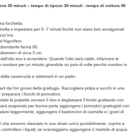
ne 30 minuti – tempo di riposo 30 minuti - tempo di cottura 40
na forchetta.
acinella e impastare per 5 -7 minuti finchè non siano ben amalgamati.
ezz’ora.
 frigorifero.
bbondante farina 00.
 diametro di circa 3 cm.
dell’olio evo e accendere. Quando l’olio sarà caldo, infarinare le
a rosolare per un minuto girandole un paio di volte perché rosolino in
alla casseruola e sistemarli in un piatto.
rli dai fori grossi della grattugia. Raccogliere polpa e succhi in una
r preparare i fiocchi di pomodoro.
late le polpette versare il vino e deglassare il fondo grattando con
 sarà evaporato per buona parte aggiungere i pomodori grattugiati con
 Salare leggermente, aggiungere il bastoncino di cannella e i grani di
hi che avranno rilasciato in uno strato unico possibilmente, coprire e
 controllare i liquidi; se scarseggiano aggiungere 1 mestolo di acqua