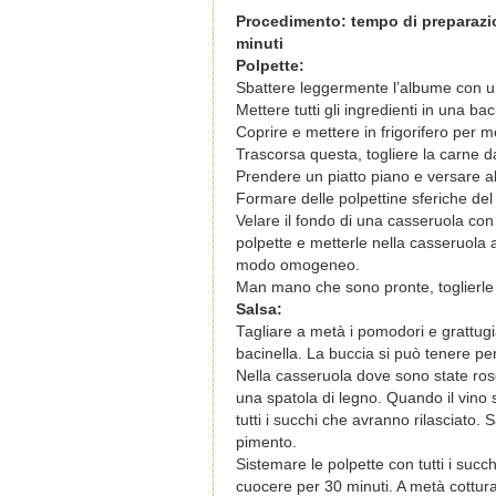
Procedimento: tempo di preparazio
minuti
Polpette:
Sbattere leggermente l’albume con u
Mettere tutti gli ingredienti in una b
Coprire e mettere in frigorifero per m
Trascorsa questa, togliere la carne dal
Prendere un piatto piano e versare a
Formare delle polpettine sferiche del
Velare il fondo di una casseruola con 
polpette e metterle nella casseruola 
modo omogeneo.
Man mano che sono pronte, toglierle d
Salsa:
Tagliare a metà i pomodori e grattugia
bacinella. La buccia si può tenere pe
Nella casseruola dove sono state roso
una spatola di legno. Quando il vino
tutti i succhi che avranno rilasciato.
pimento.
Sistemare le polpette con tutti i succ
cuocere per 30 minuti. A metà cottura