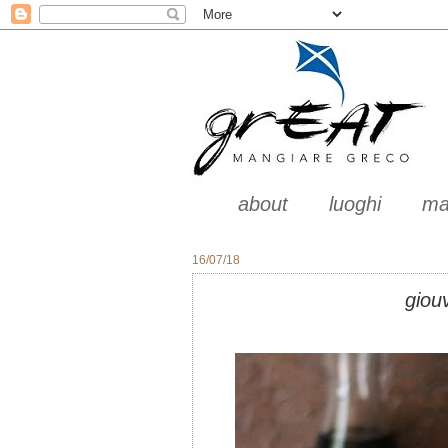
about
luoghi
ma
16/07/18
giou