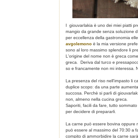
I
giouvarlakia è uno dei miei piatti pre
mangio da grande senza soluzione di
per eccellenza della gastronomia elle
avgolemono
è la mia versione prefe
sono al loro massimo splendore li pr
L'origine del nome non è greca come 
greca
. Deriva dal turco e pressapoco s
so e francamente non mi interessa. No
La presenza del riso nell'impasto li ca
duplice scopo: da una parte aumenta l
succosa. Perchè si parli di giouvarlak
non, almeno nella cucina greca.
Saporiti, facili da fare, tutto sommat
per decidere di prepararli.
La carne può essere bovina oppure mi
può essere al massimo del 70:30 a fa
compito di ammorbidire la carne sarà