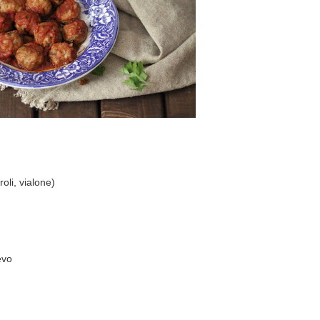
roli, vialone)
evo