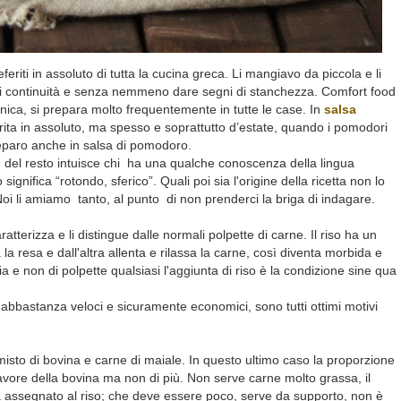
feriti in assoluto di tutta la cucina greca. Li mangiavo da piccola e li
 continuità e senza nemmeno dare segni di stanchezza. Comfort food
nica, si prepara molto frequentemente in tutte le case. In
salsa
rita in
assoluto, ma spesso e soprattutto d’estate, quando i pomodori
eparo anche in salsa di pomodoro.
del resto intuisce chi ha una qualche conoscenza della lingua
ignifica “rotondo, sferico”. Quali poi sia l'origine della ricetta non lo
i li amiamo tanto, al punto di non prenderci la briga di indagare.
ratterizza e li distingue dalle normali polpette di carne. Il riso ha un
a resa e dall'altra allenta e rilassa la carne, così diventa morbida e
ia e non di polpette qualsiasi l'aggiunta di riso è la condizione sine qua
o abbastanza veloci e sicuramente economici, sono tutti ottimi motivi
sto di bovina e carne di maiale. In questo ultimo caso la proporzione
vore della bovina ma non di più. Non serve carne molto grassa, il
 assegnato al riso; che deve essere poco, serve da supporto, non è