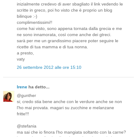
inizialmente credevo di aver sbagliato il link vedendo le
scritte in greco, poi ho visto che è proprio un blog
bilinque :-)
complimentissimi!!
come hai visto, sono appena tornata dalla grecia e me
ne sono innamorata, così come anche dei gtreci.
sarà per me un grandissimo piacere poter seguire le
ricette di tua mamma e di tua nonna.
a presto,
vaty
26 settembre 2012 alle ore 15:10
Irene
ha detto...
@gunther
si; credo stia bene anche con le verdure anche se non
l'ho mai provata. magari su zucchine e melanzane
fritte!!!
@stefania
ma sai che io finora l'ho mangiata soltanto con la carne?