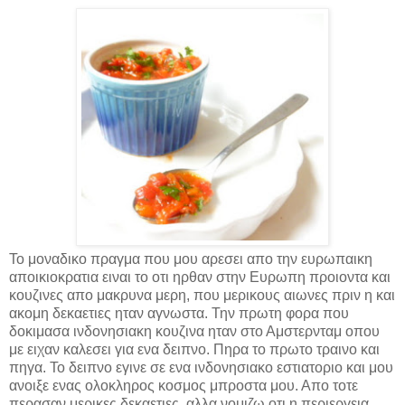
Το μοναδικο πραγμα που μου αρεσει απο την ευρωπαικη
αποικιοκρατια ειναι το οτι ηρθαν στην Ευρωπη προιοντα και
κουζινες απο μακρυνα μερη, που μερικους αιωνες πριν η και
ακομη δεκαετιες ηταν αγνωστα. Την πρωτη φορα που
δοκιμασα ινδονησιακη κουζινα ηταν στο Αμστερνταμ οπου
με ειχαν καλεσει για ενα δειπνο. Πηρα το πρωτο τραινο και
πηγα. Το δειπνο εγινε σε ενα ινδονησιακο εστιατοριο και μου
ανοιξε ενας ολοκληρος κοσμος μπροστα μου. Απο τοτε
περασαν μερικες δεκαετιες, αλλα νομιζω οτι η περιεργεια