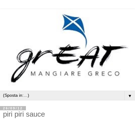
▼
26/09/12
piri piri sauce