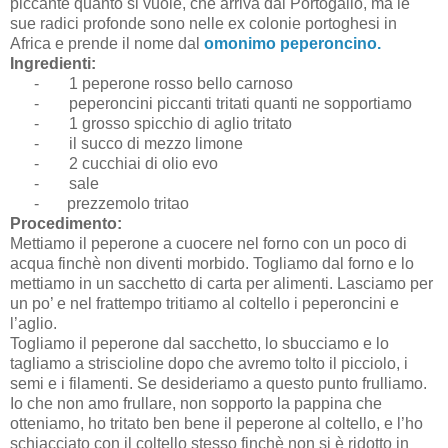
piccante quanto si vuole, che arriva dal Portogallo, ma le
sue radici profonde sono nelle ex colonie portoghesi in
Africa e prende il nome dal
omonimo peperoncino.
Ingredienti:
-
1 peperone rosso bello carnoso
-
peperoncini piccanti tritati quanti ne sopportiamo
-
1 grosso spicchio di aglio tritato
-
il succo di mezzo limone
-
2 cucchiai di olio evo
-
sale
- prezzemolo tritao
Procedimento:
Mettiamo il peperone a cuocere nel forno con un poco di
acqua finchè non diventi morbido. Togliamo dal forno e lo
mettiamo in un sacchetto di carta per alimenti. Lasciamo per
un po’ e nel frattempo tritiamo al coltello i peperoncini e
l’aglio.
Togliamo il peperone dal sacchetto, lo sbucciamo e lo
tagliamo a striscioline dopo che avremo tolto il picciolo, i
semi e i filamenti. Se desideriamo a questo punto frulliamo.
Io che non amo frullare, non sopporto la pappina che
otteniamo, ho tritato ben bene il peperone al coltello, e l’ho
schiacciato con il coltello stesso finchè non si è ridotto in