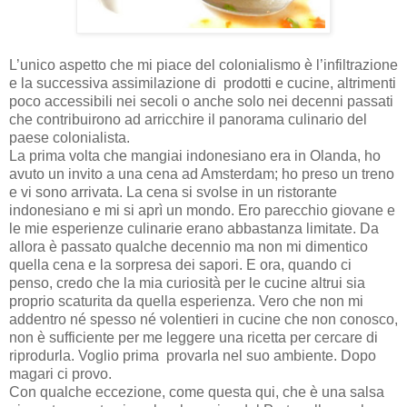
L’unico aspetto che mi piace del colonialismo è l’infiltrazione
e la successiva assimilazione di prodotti e cucine, altrimenti
poco accessibili nei secoli o anche solo nei decenni passati
che contribuirono ad arricchire il panorama culinario del
paese colonialista.
La prima volta che mangiai indonesiano era in Olanda, ho
avuto un invito a una cena ad Amsterdam; ho preso un treno
e vi sono arrivata. La cena si svolse in un ristorante
indonesiano e mi si aprì un mondo. Ero parecchio giovane e
le mie esperienze culinarie erano abbastanza limitate. Da
allora è passato qualche decennio ma non mi dimentico
quella cena e la sorpresa dei sapori. E ora, quando ci
penso, credo che la mia curiosità per le cucine altrui sia
proprio scaturita da quella esperienza. Vero che non mi
addentro né spesso né volentieri in cucine che non conosco,
non è sufficiente per me leggere una ricetta per cercare di
riprodurla. Voglio prima provarla nel suo ambiente. Dopo
magari ci provo.
Con qualche eccezione, come questa qui, che è una salsa