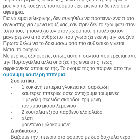
μου για τις κουζινες του κοσμου ειχε εκεινο το δειπνο σαν
αφετηρια.
Για να ειμαι ειλικρινης, δεν συνηθιζω να προτεινω ενα πιατο
αγνωστης για εμενα κουζινας, εαν πριν δεν το εχω φαει στον
τοπο του, η τουλαχιστον στον χωρο του, η τουλαχιστον
μαγειρεμενο απο ανθρωπο που γνωριζει εκεινη την κουζινα.
Πρωτα θελω να το δοκιμασω οσο πιο αυθεντικο γινεται.
Μετα, το φιαχνω.
Με μερικες εξαιρεσεις, οπως αυτη η σαλτσα που ερχεται απο
την Πορτογαλλια αλλα οι ριζες της ειναι στις τεως
αφρικανικες αποικιες της. Το ονομα της το παιρνει απο την
ομoνυμη καυτερη πιπερια.
Συστατικα
:
-
1 κοκκινη πιπερια γλυκεια και σαρκωδη
-
καυτερες πιπεριες οσες αντεχουμε τριμμενες
-
1 μεγαλη σκελιδα σκορδου τριμμενη
-
τον χυμο μισου λεμονιου
-
2 κουταλια εξτρα παρθενο ελαιολαδο
-
αλατι
-
μαιντανο ψιλοκομμενο
Διαδικασια
:
Βαζουμε την πιπερια στο φουρνο με δυο δαχτυλα νερο