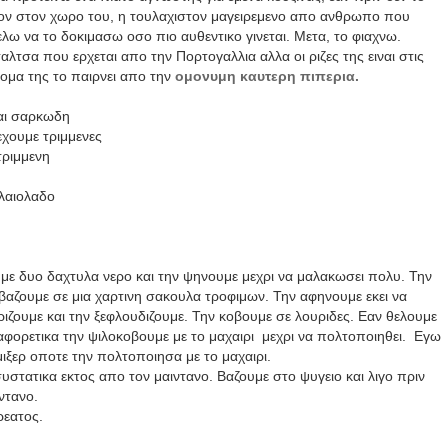
τον στον χωρο του, η τουλαχιστον μαγειρεμενο απο ανθρωπο που
ελω να το δοκιμασω οσο πιο αυθεντικο γινεται. Μετα, το φιαχνω.
αλτσα που ερχεται απο την Πορτογαλλια αλλα οι ριζες της ειναι στις
νομα της το παιρνει απο την
ομoνυμη καυτερη πιπερια.
και σαρκωδη
εχουμε τριμμενες
τριμμενη
ελαιολαδο
με δυο δαχτυλα νερο και την ψηνουμε μεχρι να μαλακωσει πολυ. Την
βαζουμε σε μια χαρτινη σακουλα τροφιμων. Την αφηνουμε εκει να
ιζουμε και την ξεφλουδιζουμε. Την κοβουμε σε λουριδες. Εαν θελουμε
ιαφορετικα την ψιλοκοβουμε με το μαχαιρι μεχρι να πολτοποιηθει. Εγω
μιξερ οποτε την πολτοποιησα με το μαχαιρι.
στατικα εκτος απο τον μαιντανο. Βαζουμε στο ψυγειο και λιγο πριν
ντανο.
ρεατος.