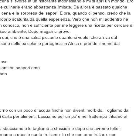
 cena si svolse in un ristorante indonesiano e mi si aprì un mondo. Ero
e culinarie erano abbastanza limitate. Da allora è passato qualche
cena e la sorpresa dei sapori. E ora, quando ci penso, credo che la
a proprio scaturita da quella esperienza. Vero che non mi addentro né
n conosco, non è sufficiente per me leggere una ricetta per cercare di
l suo ambiente. Dopo magari ci provo.
ui, che è una salsa piccante quanto si vuole, che arriva dal
 sono nelle ex colonie portoghesi in Africa e prende il nome dal
noso
 quanti ne sopportiamo
tato
orno con un poco di acqua finchè non diventi morbido. Togliamo dal
 carta per alimenti. Lasciamo per un po’ e nel frattempo tritiamo al
o sbucciamo e lo tagliamo a striscioline dopo che avremo tolto il
ideriamo a questo punto frulliamo. Io che non amo frullare, non