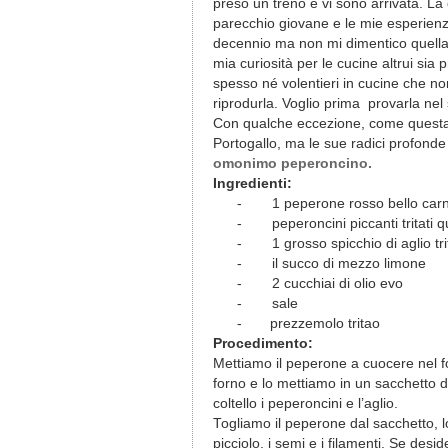
preso un treno e vi sono arrivata. La
parecchio giovane e le mie esperienz
decennio ma non mi dimentico quella 
mia curiosità per le cucine altrui si
spesso né volentieri in cucine che no
riprodurla. Voglio prima provarla ne
Con qualche eccezione, come questa q
Portogallo, ma le sue radici profonde
omonimo peperoncino.
Ingredienti:
-
1 peperone rosso bello car
-
peperoncini piccanti tritati
-
1 grosso spicchio di aglio tri
-
il succo di mezzo limone
-
2 cucchiai di olio evo
-
sale
- prezzemolo tritao
Procedimento:
Mettiamo il peperone a cuocere nel f
forno e lo mettiamo in un sacchetto di
coltello i peperoncini e l’aglio.
Togliamo il peperone dal sacchetto, l
picciolo, i semi e i filamenti. Se des