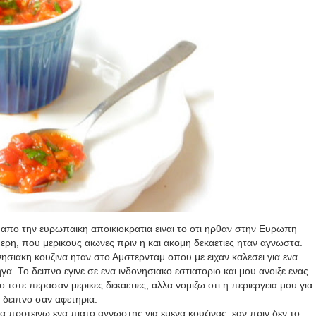
απο την ευρωπαικη αποικιοκρατια ειναι το οτι ηρθαν στην Ευρωπη
ερη, που μερικους αιωνες πριν η και ακομη δεκαετιες ηταν αγνωστα.
σιακη κουζινα ηταν στο Αμστερνταμ οπου με ειχαν καλεσει για ενα
α. Το δειπνο εγινε σε ενα ινδονησιακο εστιατοριο και μου ανοιξε ενας
οτε περασαν μερικες δεκαετιες, αλλα νομιζω οτι η περιεργεια μου για
ο δειπνο σαν αφετηρια.
 να προτεινω ενα πιατο αγνωστης για εμενα κουζινας, εαν πριν δεν το