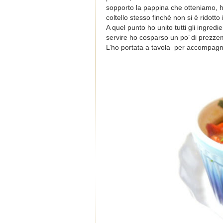
sopporto la pappina che otteniamo, ho 
coltello stesso finchè non si è ridott
A quel punto ho unito tutti gli ingred
servire ho cosparso un po’ di prezzem
L’ho portata a tavola per accompagna