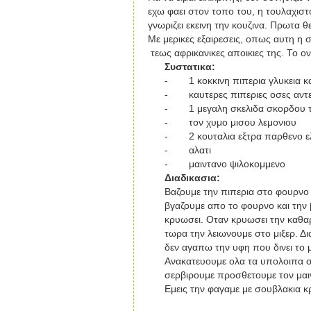
εχω φαει στον τοπο του, η τουλαχισ
γνωριζει εκεινη την κουζινα. Πρωτα θ
Με μερικες εξαιρεσεις, οπως αυτη η σ
τεως αφρικανικες αποικιες της. Το ο
Συστατικα
:
-
1 κοκκινη πιπερια γλυκεια 
-
καυτερες πιπεριες οσες αντ
-
1 μεγαλη σκελιδα σκορδου 
-
τον χυμο μισου λεμονιου
-
2 κουταλια εξτρα παρθενο 
-
αλατι
-
μαιντανο ψιλοκομμενο
Διαδικασια
:
Βαζουμε την πιπερια στο φουρνο 
βγαζουμε απο το φουρνο και την 
κρυωσει. Οταν κρυωσει την καθαρ
τωρα την λειωνουμε στο μιξερ. Δ
δεν αγαπω την υφη που δινει το 
Ανακατευουμε ολα τα υπολοιπα συ
σερβιρουμε προσθετουμε τον μαι
Εμεις την φαγαμε με σουβλακια κ