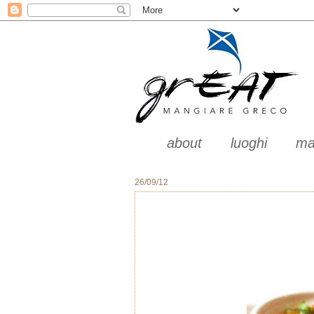
about
luoghi
ma
26/09/12