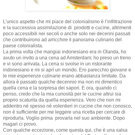
L’unico aspetto che mi piace del colonialismo è l’infiltrazione
e la successiva assimilazione di prodotti e cucine, altrimenti
poco accessibili nei secoli o anche solo nei decenni passati
che contribuirono ad arricchire il panorama culinario del
paese colonialista.
La prima volta che mangiai indonesiano era in Olanda, ho
avuto un invito a una cena ad Amsterdam; ho preso un treno
e vi sono arrivata. La cena si svolse in un ristorante
indonesiano e mi si aprì un mondo. Ero parecchio giovane e
le mie esperienze culinarie erano abbastanza limitate. Da
allora è passato qualche decennio ma non mi dimentico
quella cena e la sorpresa dei sapori. E ora, quando ci
penso, credo che la mia curiosità per le cucine altrui sia
proprio scaturita da quella esperienza. Vero che non mi
addentro né spesso né volentieri in cucine che non conosco,
non è sufficiente per me leggere una ricetta per cercare di
riprodurla. Voglio prima provarla nel suo ambiente. Dopo
magari ci provo.
Con qualche eccezione, come questa qui, che è una salsa