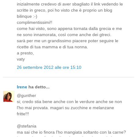
inizialmente credevo di aver sbagliato il link vedendo le
scritte in greco, poi ho visto che è proprio un blog
bilinque :-)
complimentissimi!!
come hai visto, sono appena tornata dalla grecia e me
ne sono innamorata, così come anche dei gtreci.
sarà per me un grandissimo piacere poter seguire le
ricette di tua mamma e di tua nonna.
a presto,
vaty
26 settembre 2012 alle ore 15:10
Irene
ha detto...
@gunther
si; credo stia bene anche con le verdure anche se non
l'ho mai provata. magari su zucchine e melanzane
fritte!!!
@stefania
ma sai che io finora l'ho mangiata soltanto con la carne?