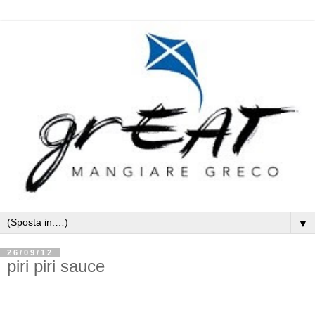
▼
26/09/12
piri piri sauce