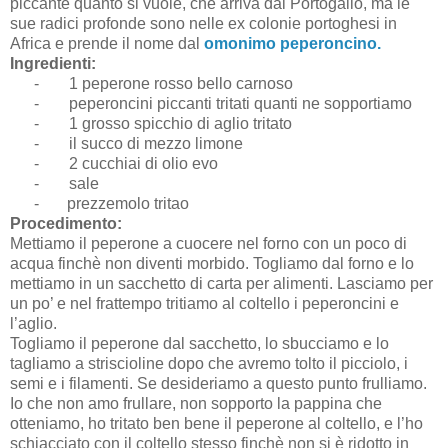
piccante quanto si vuole, che arriva dal Portogallo, ma le
sue radici profonde sono nelle ex colonie portoghesi in
Africa e prende il nome dal
omonimo peperoncino.
Ingredienti:
-
1 peperone rosso bello carnoso
-
peperoncini piccanti tritati quanti ne sopportiamo
-
1 grosso spicchio di aglio tritato
-
il succo di mezzo limone
-
2 cucchiai di olio evo
-
sale
- prezzemolo tritao
Procedimento:
Mettiamo il peperone a cuocere nel forno con un poco di
acqua finchè non diventi morbido. Togliamo dal forno e lo
mettiamo in un sacchetto di carta per alimenti. Lasciamo per
un po’ e nel frattempo tritiamo al coltello i peperoncini e
l’aglio.
Togliamo il peperone dal sacchetto, lo sbucciamo e lo
tagliamo a striscioline dopo che avremo tolto il picciolo, i
semi e i filamenti. Se desideriamo a questo punto frulliamo.
Io che non amo frullare, non sopporto la pappina che
otteniamo, ho tritato ben bene il peperone al coltello, e l’ho
schiacciato con il coltello stesso finchè non si è ridotto in