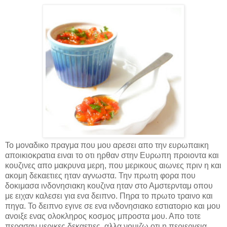
Το μοναδικο πραγμα που μου αρεσει απο την ευρωπαικη
αποικιοκρατια ειναι το οτι ηρθαν στην Ευρωπη προιοντα και
κουζινες απο μακρυνα μερη, που μερικους αιωνες πριν η και
ακομη δεκαετιες ηταν αγνωστα. Την πρωτη φορα που
δοκιμασα ινδονησιακη κουζινα ηταν στο Αμστερνταμ οπου
με ειχαν καλεσει για ενα δειπνο. Πηρα το πρωτο τραινο και
πηγα. Το δειπνο εγινε σε ενα ινδονησιακο εστιατοριο και μου
ανοιξε ενας ολοκληρος κοσμος μπροστα μου. Απο τοτε
περασαν μερικες δεκαετιες, αλλα νομιζω οτι η περιεργεια