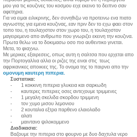
μου για τις κουζινες του κοσμου ειχε εκεινο το δειπνο σαν
αφετηρια.
Για να ειμαι ειλικρινης, δεν συνηθιζω να προτεινω ενα πιατο
αγνωστης για εμενα κουζινας, εαν πριν δεν το εχω φαει στον
τοπο του, η τουλαχιστον στον χωρο του, η τουλαχιστον
μαγειρεμενο απο ανθρωπο που γνωριζει εκεινη την κουζινα.
Πρωτα θελω να το δοκιμασω οσο πιο αυθεντικο γινεται.
Μετα, το φιαχνω.
Με μερικες εξαιρεσεις, οπως αυτη η σαλτσα που ερχεται απο
την Πορτογαλλια αλλα οι ριζες της ειναι στις τεως
αφρικανικες αποικιες της. Το ονομα της το παιρνει απο την
ομoνυμη καυτερη πιπερια.
Συστατικα
:
-
1 κοκκινη πιπερια γλυκεια και σαρκωδη
-
καυτερες πιπεριες οσες αντεχουμε τριμμενες
-
1 μεγαλη σκελιδα σκορδου τριμμενη
-
τον χυμο μισου λεμονιου
-
2 κουταλια εξτρα παρθενο ελαιολαδο
-
αλατι
-
μαιντανο ψιλοκομμενο
Διαδικασια
:
Βαζουμε την πιπερια στο φουρνο με δυο δαχτυλα νερο