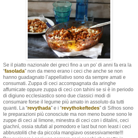
Se il piatto nazionale dei greci fino a un po' di anni fa era la
“
fasolada
” non da meno erano i ceci che anche se non
hanno guadagnato l’appellativo sono da sempre amati e
consumati. Zuppa di ceci accompagnata da aringhe
affumicate oppure zuppa di ceci con tahini se si è in periodo
di digiuno ecclesiastico sono due classici modi di
consumare forse il legume più amato in assoluto da tutti
quanti.
La “
revythada
” e i “
revythokeftedes
” di Sifnos sono
le preparazioni più conosciute ma non meno buone sono le
zuppe di ceci al limone,
minestra di ceci con i ditalini, ceci
giachnì, ossia stufati al pomodoro e last but non least i ceci
abbrustoliti che da piccola mangiavo ossessivamente!!!