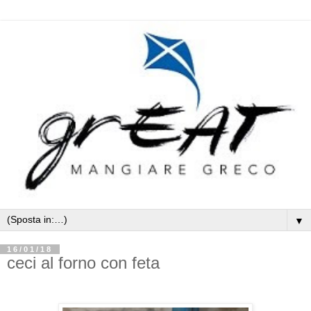
▼
16/01/18
ceci al forno con feta