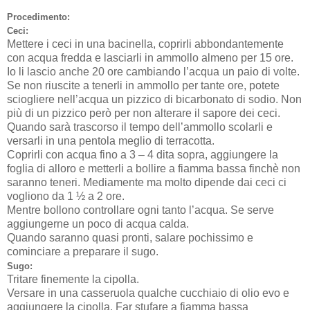
Procedimento:
Ceci:
Mettere i ceci in una bacinella, coprirli abbondantemente
con acqua fredda e lasciarli in ammollo almeno per 15 ore.
Io li lascio anche 20 ore cambiando l’acqua un paio di volte.
Se non riuscite a tenerli in ammollo per tante ore, potete
sciogliere nell’acqua un pizzico di bicarbonato di sodio. Non
più di un pizzico però per non alterare il sapore dei ceci.
Quando sarà trascorso il tempo dell’ammollo scolarli e
versarli in una pentola meglio di terracotta.
Coprirli con acqua fino a 3 – 4 dita sopra, aggiungere la
foglia di alloro e metterli a bollire a fiamma bassa finchè non
saranno teneri. Mediamente ma molto dipende dai ceci ci
vogliono da 1 ½ a 2 ore.
Mentre bollono controllare ogni tanto l’acqua. Se serve
aggiungerne un poco di acqua calda.
Quando saranno quasi pronti, salare pochissimo e
cominciare a preparare il sugo.
Sugo:
Tritare finemente la cipolla.
Versare in una casseruola qualche cucchiaio di olio evo e
aggiungere la cipolla. Far stufare a fiamma bassa