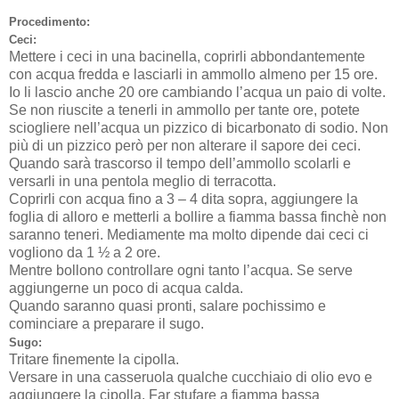
Procedimento:
Ceci:
Mettere i ceci in una bacinella, coprirli abbondantemente
con acqua fredda e lasciarli in ammollo almeno per 15 ore.
Io li lascio anche 20 ore cambiando l’acqua un paio di volte.
Se non riuscite a tenerli in ammollo per tante ore, potete
sciogliere nell’acqua un pizzico di bicarbonato di sodio. Non
più di un pizzico però per non alterare il sapore dei ceci.
Quando sarà trascorso il tempo dell’ammollo scolarli e
versarli in una pentola meglio di terracotta.
Coprirli con acqua fino a 3 – 4 dita sopra, aggiungere la
foglia di alloro e metterli a bollire a fiamma bassa finchè non
saranno teneri. Mediamente ma molto dipende dai ceci ci
vogliono da 1 ½ a 2 ore.
Mentre bollono controllare ogni tanto l’acqua. Se serve
aggiungerne un poco di acqua calda.
Quando saranno quasi pronti, salare pochissimo e
cominciare a preparare il sugo.
Sugo:
Tritare finemente la cipolla.
Versare in una casseruola qualche cucchiaio di olio evo e
aggiungere la cipolla. Far stufare a fiamma bassa