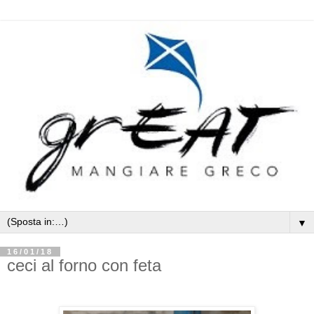
▼
16/01/18
ceci al forno con feta