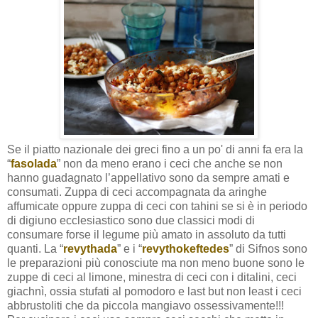
Se il piatto nazionale dei greci fino a un po' di anni fa era la
“
fasolada
” non da meno erano i ceci che anche se non
hanno guadagnato l’appellativo sono da sempre amati e
consumati. Zuppa di ceci accompagnata da aringhe
affumicate oppure zuppa di ceci con tahini se si è in periodo
di digiuno ecclesiastico sono due classici modi di
consumare forse il legume più amato in assoluto da tutti
quanti.
La “
revythada
” e i “
revythokeftedes
” di Sifnos sono
le preparazioni più conosciute ma non meno buone sono le
zuppe di ceci al limone,
minestra di ceci con i ditalini, ceci
giachnì, ossia stufati al pomodoro e last but non least i ceci
abbrustoliti che da piccola mangiavo ossessivamente!!!