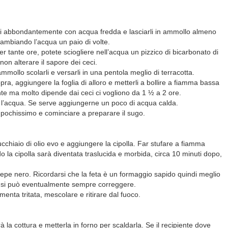
irli abbondantemente con acqua fredda e lasciarli in ammollo almeno
cambiando l’acqua un paio di volte.
er tante ore, potete sciogliere nell’acqua un pizzico di bicarbonato di
non alterare il sapore dei ceci.
mollo scolarli e versarli in una pentola meglio di terracotta.
opra, aggiungere la foglia di alloro e metterli a bollire a fiamma bassa
e ma molto dipende dai ceci ci vogliono da 1 ½ a 2 ore.
o l’acqua. Se serve aggiungerne un poco di acqua calda.
pochissimo e cominciare a preparare il sugo.
chiaio di olio evo e aggiungere la cipolla. Far stufare a fiamma
la cipolla sarà diventata traslucida e morbida, circa 10 minuti dopo,
pe nero. Ricordarsi che la feta è un formaggio sapido quindi meglio
he si può eventualmente sempre correggere.
menta tritata, mescolare e ritirare dal fuoco.
à la cottura e metterla in forno per scaldarla. Se il recipiente dove