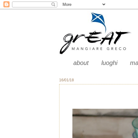
about
luoghi
ma
16/01/18