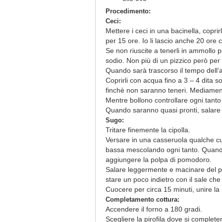
Procedimento:
Ceci:
Mettere i ceci in una bacinella, copr
per 15 ore. Io li lascio anche 20 ore 
Se non riuscite a tenerli in ammollo p
sodio. Non più di un pizzico però per 
Quando sarà trascorso il tempo dell’am
Coprirli con acqua fino a 3 – 4 dita s
finchè non saranno teneri. Mediament
Mentre bollono controllare ogni tant
Quando saranno quasi pronti, salare 
Sugo:
Tritare finemente la cipolla.
Versare in una casseruola qualche cuc
bassa mescolando ogni tanto. Quando 
aggiungere la polpa di pomodoro.
Salare leggermente e macinare del pe
stare un poco indietro con il sale c
Cuocere per circa 15 minuti, unire la 
Completamento cottura:
Accendere il forno a 180 gradi.
Scegliere la pirofila dove si completer