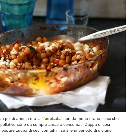
un po' di anni fa era la “
fasolada
” non da meno erano i ceci che
ellativo sono da sempre amati e consumati. Zuppa di ceci
ppure zuppa di ceci con tahini se si è in periodo di digiuno