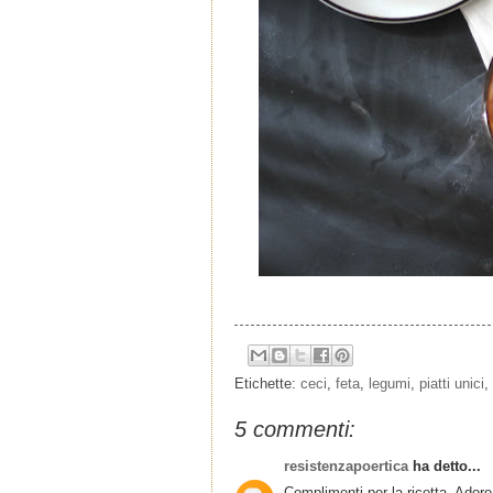
Etichette:
ceci
,
feta
,
legumi
,
piatti unici
,
5 commenti:
resistenzapoertica
ha detto...
Complimenti per la ricetta. Ador