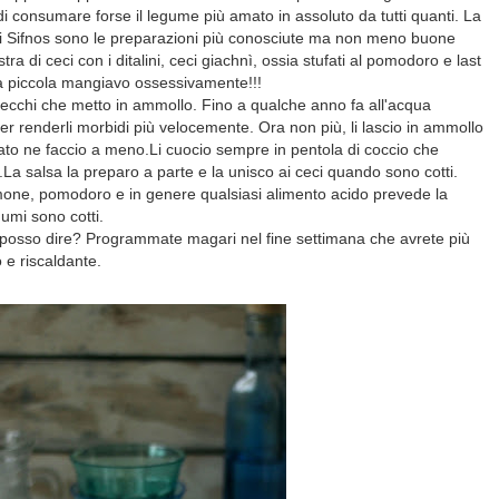
di consumare forse il legume più amato in assoluto da tutti quanti.
La
di Sifnos sono le preparazioni più conosciute ma non meno buone
tra di ceci con i ditalini, ceci giachnì, ossia stufati al pomodoro e last
 da piccola mangiavo ossessivamente!!!
secchi che metto in ammollo. Fino a qualche anno fa all'acqua
er renderli morbidi più velocemente. Ora non più, li lascio in ammollo
nato ne faccio a meno.
Li cuocio sempre in pentola di coccio che
.
La salsa la preparo a parte e la unisco ai ceci quando sono cotti.
limone, pomodoro e in genere qualsiasi alimento acido prevede la
gumi sono cotti.
sa posso dire? Programmate magari nel fine settimana che avrete più
 e riscaldante.