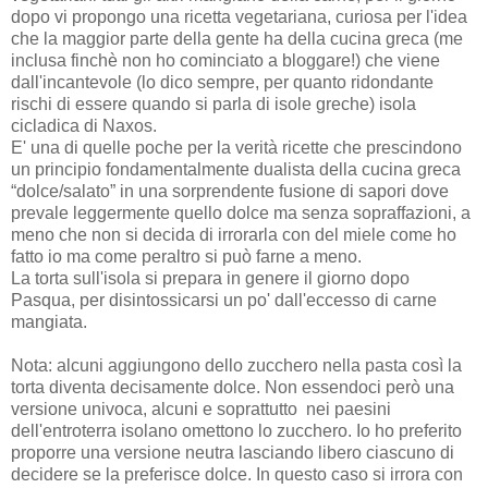
dopo vi propongo una ricetta vegetariana, curiosa per l'idea
che la maggior parte della gente ha della cucina greca (me
inclusa finchè non ho cominciato a bloggare!) che viene
dall'incantevole (lo dico sempre, per quanto ridondante
rischi di essere quando si parla di isole greche) isola
cicladica di Naxos.
E' una di quelle poche per la verità ricette che prescindono
un principio fondamentalmente dualista della cucina greca
“dolce/salato” in una sorprendente fusione di sapori dove
prevale leggermente quello dolce ma senza sopraffazioni, a
meno che non si decida di irrorarla con del miele come ho
fatto io ma come peraltro si può farne a meno.
La torta sull'isola si prepara in genere il giorno dopo
Pasqua, per disintossicarsi un po' dall'eccesso di carne
mangiata.
Nota: alcuni aggiungono dello zucchero nella pasta così la
torta diventa decisamente dolce. Non essendoci però una
versione univoca, alcuni e soprattutto nei paesini
dell'entroterra isolano omettono lo zucchero. Io ho
preferito
proporre una versione neutra lasciando libero ciascuno di
decidere se la preferisce dolce. In questo caso si irrora con