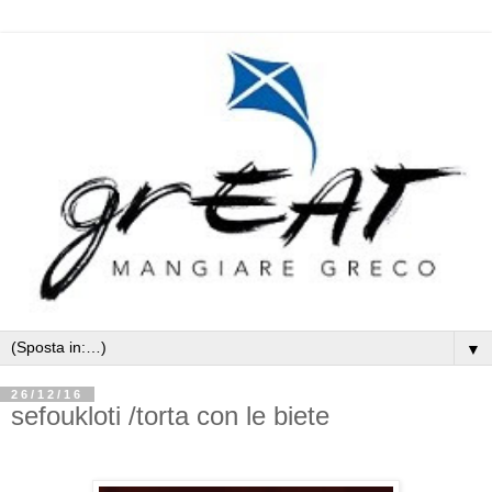
▼
26/12/16
sefoukloti /torta con le biete