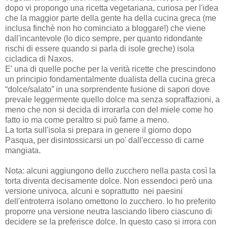
dopo vi propongo una ricetta vegetariana, curiosa per l'idea
che la maggior parte della gente ha della cucina greca (me
inclusa finchè non ho cominciato a bloggare!) che viene
dall'incantevole (lo dico sempre, per quanto ridondante
rischi di essere quando si parla di isole greche) isola
cicladica di Naxos.
E' una di quelle poche per la verità ricette che prescindono
un principio fondamentalmente dualista della cucina greca
“dolce/salato” in una sorprendente fusione di sapori dove
prevale leggermente quello dolce ma senza sopraffazioni, a
meno che non si decida di irrorarla con del miele come ho
fatto io ma come peraltro si può farne a meno.
La torta sull'isola si prepara in genere il giorno dopo
Pasqua, per disintossicarsi un po' dall'eccesso di carne
mangiata.
Nota: alcuni aggiungono dello zucchero nella pasta così la
torta diventa decisamente dolce. Non essendoci però una
versione univoca, alcuni e soprattutto nei paesini
dell'entroterra isolano omettono lo zucchero. Io ho
preferito
proporre una versione neutra lasciando libero ciascuno di
decidere se la preferisce dolce. In questo caso si irrora con