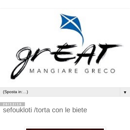
▼
26/12/16
sefoukloti /torta con le biete