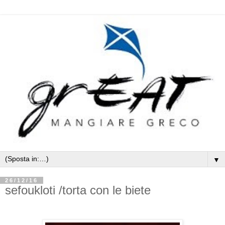
▼
26/12/16
sefoukloti /torta con le biete