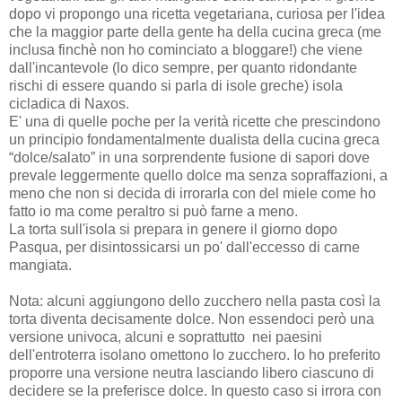
dopo vi propongo una ricetta vegetariana, curiosa per l'idea
che la maggior parte della gente ha della cucina greca (me
inclusa finchè non ho cominciato a bloggare!) che viene
dall'incantevole (lo dico sempre, per quanto ridondante
rischi di essere quando si parla di isole greche) isola
cicladica di Naxos.
E' una di quelle poche per la verità ricette che prescindono
un principio fondamentalmente dualista della cucina greca
“dolce/salato” in una sorprendente fusione di sapori dove
prevale leggermente quello dolce ma senza sopraffazioni, a
meno che non si decida di irrorarla con del miele come ho
fatto io ma come peraltro si può farne a meno.
La torta sull'isola si prepara in genere il giorno dopo
Pasqua, per disintossicarsi un po' dall'eccesso di carne
mangiata.
Nota: alcuni aggiungono dello zucchero nella pasta così la
torta diventa decisamente dolce. Non essendoci però una
versione univoca, alcuni e soprattutto nei paesini
dell'entroterra isolano omettono lo zucchero. Io ho
preferito
proporre una versione neutra lasciando libero ciascuno di
decidere se la preferisce dolce. In questo caso si irrora con