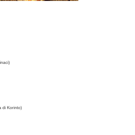
inaci)
a di Korinto)