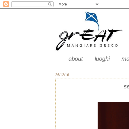
about
luoghi
ma
26/12/16
se