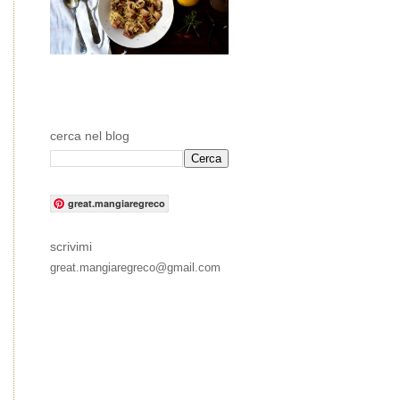
cerca nel blog
great.mangiaregreco
scrivimi
great.mangiaregreco@gmail.com