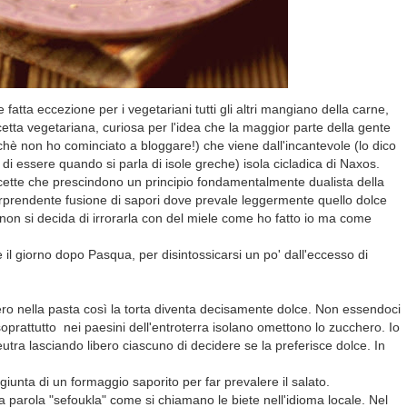
atta eccezione per i vegetariani tutti gli altri mangiano della carne,
cetta vegetariana, curiosa per l'idea che la maggior parte della gente
chè non ho cominciato a bloggare!) che viene dall'incantevole (lo dico
di essere quando si parla di isole greche) isola cicladica di Naxos.
ricette che prescindono un principio fondamentalmente dualista della
orprendente fusione di sapori dove prevale leggermente quello dolce
on si decida di irrorarla con del miele come ho fatto io ma come
re il giorno dopo Pasqua, per disintossicarsi un po' dall'eccesso di
ro nella pasta così la torta diventa decisamente dolce. Non essendoci
oprattutto nei paesini dell'entroterra isolano omettono lo zucchero. Io
utra lasciando libero ciascuno di decidere se la preferisce dolce. In
unta di un formaggio saporito per far prevalere il salato.
la parola "sefoukla" come si chiamano le biete nell'idioma locale. Nel