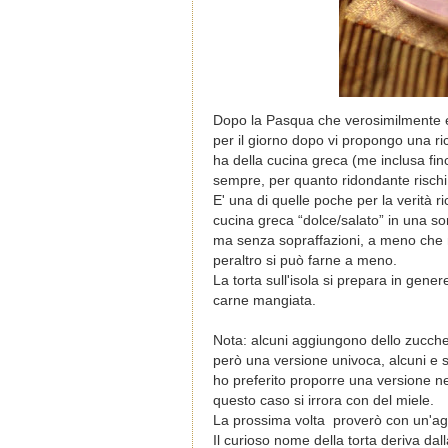
Dopo la Pasqua che verosimilmente e f
per il giorno dopo vi propongo una ri
ha della cucina greca (me inclusa fin
sempre, per quanto ridondante rischi 
E' una di quelle poche per la verità 
cucina greca “dolce/salato” in una s
ma senza sopraffazioni, a meno che n
peraltro si può farne a meno.
La torta sull'isola si prepara in gene
carne mangiata.
Nota: alcuni aggiungono dello zucche
però una versione univoca, alcuni e s
ho
preferito proporre una versione ne
questo caso si irrora con del miele.
La prossima volta proverò con un'aggi
Il curioso nome della torta deriva dal