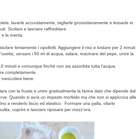
 biete, lavarle accuratamente, tagliarle grossolanamente e lessarle in
ti. Scolare e lasciare raffreddare.
eto e la menta.
stufare lentamente i cipollotti. Aggiungere il riso e tostare per 2 minuti.
 l'uvetta, versare i 50 ml di acqua, salare, macinare del pepe, unire la
10 minuti e comunque finchè non sia assorbita tutta l'acqua.
dare completamente.
 e mescolare bene.
olare con la frusta e unire gradualmente la farina dato che dipende dal
 serve. Quando si avrà un impasto morbido ma che non si appiccica alle
o a renderlo liscio ed elastico. Formare una palla, oliarlo
ulita, coprire e lasciare riposare per mezz'ora.