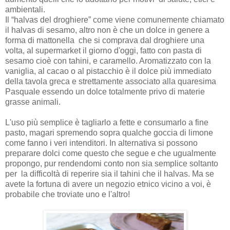
ambientali.
Il
“halvas del droghiere” come viene comunemente chiamato
il halvas di sesamo, altro non è che un dolce in genere a
forma di mattonella che si comprava dal droghiere una
volta, al supermarket il giorno d'oggi, fatto con pasta di
sesamo cioè con tahini, e caramello. Aromatizzato con la
vaniglia, al cacao o al pistacchio è il dolce più immediato
della tavola greca e strettamente associato alla quaresima
Pasquale essendo un dolce totalmente privo di materie
grasse animali.
L'uso più semplice è tagliarlo a fette e consumarlo a fine
pasto, magari spremendo sopra qualche goccia di limone
come fanno i veri intenditori. In alternativa si possono
preparare dolci come questo che segue e che ugualmente
propongo, pur rendendomi conto non sia semplice soltanto
per la difficoltà di reperire sia il tahini che il halvas. Ma se
avete la fortuna di avere un negozio etnico vicino a voi, è
probabile che troviate uno e l'altro!