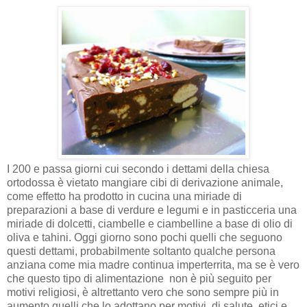
I 200 e passa giorni cui secondo i dettami della chiesa
ortodossa è vietato mangiare cibi di derivazione animale,
come effetto ha prodotto in cucina una miriade di
preparazioni a base di verdure e legumi e in pasticceria una
miriade di dolcetti, ciambelle e ciambelline a base di olio di
oliva e tahini. Oggi giorno sono pochi quelli che seguono
questi dettami, probabilmente soltanto qualche persona
anziana come mia madre continua imperterrita, ma se è vero
che questo tipo di alimentazione non è più seguito per
motivi religiosi, è altrettanto vero che sono sempre più in
aumento quelli che lo adottano per motivi di salute, etici e