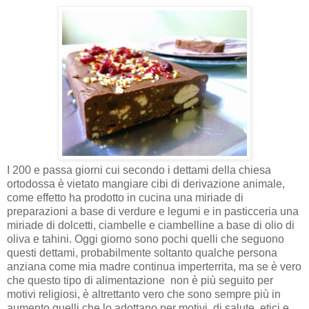
I 200 e passa giorni cui secondo i dettami della chiesa
ortodossa è vietato mangiare cibi di derivazione animale,
come effetto ha prodotto in cucina una miriade di
preparazioni a base di verdure e legumi e in pasticceria una
miriade di dolcetti, ciambelle e ciambelline a base di olio di
oliva e tahini. Oggi giorno sono pochi quelli che seguono
questi dettami, probabilmente soltanto qualche persona
anziana come mia madre continua imperterrita, ma se è vero
che questo tipo di alimentazione non è più seguito per
motivi religiosi, è altrettanto vero che sono sempre più in
aumento quelli che lo adottano per motivi di salute, etici e