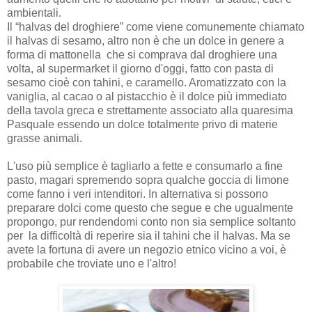
ambientali.
Il
“halvas del droghiere” come viene comunemente chiamato
il halvas di sesamo, altro non è che un dolce in genere a
forma di mattonella che si comprava dal droghiere una
volta, al supermarket il giorno d'oggi, fatto con pasta di
sesamo cioè con tahini, e caramello. Aromatizzato con la
vaniglia, al cacao o al pistacchio è il dolce più immediato
della tavola greca e strettamente associato alla quaresima
Pasquale essendo un dolce totalmente privo di materie
grasse animali.
L'uso più semplice è tagliarlo a fette e consumarlo a fine
pasto, magari spremendo sopra qualche goccia di limone
come fanno i veri intenditori. In alternativa si possono
preparare dolci come questo che segue e che ugualmente
propongo, pur rendendomi conto non sia semplice soltanto
per la difficoltà di reperire sia il tahini che il halvas. Ma se
avete la fortuna di avere un negozio etnico vicino a voi, è
probabile che troviate uno e l'altro!