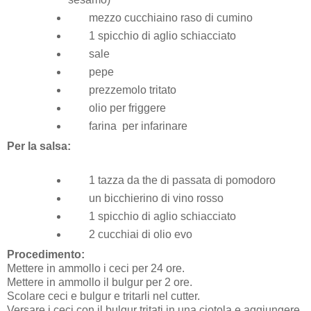
mezzo cucchiaino raso di cumino
1 spicchio di aglio schiacciato
sale
pepe
prezzemolo tritato
olio per friggere
farina per infarinare
Per la salsa:
1 tazza da the di passata di pomodoro
un bicchierino di vino rosso
1 spicchio di aglio schiacciato
2 cucchiai di olio evo
Procedimento:
Mettere in ammollo i ceci per 24 ore.
Mettere in ammollo il bulgur per 2 ore.
Scolare ceci e bulgur e tritarli nel cutter.
Versare i ceci con il bulgur tritati in una ciotola e aggiungere