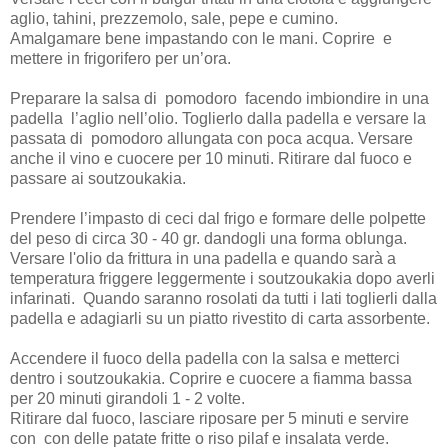
aglio, tahini, prezzemolo, sale, pepe e cumino.
Amalgamare bene impastando con le mani. Coprire e
mettere in frigorifero per un’ora.
Preparare la salsa di pomodoro facendo imbiondire in una
padella l’aglio nell’olio. Toglierlo dalla padella e versare la
passata di pomodoro allungata con poca acqua. Versare
anche il vino e cuocere per 10 minuti. Ritirare dal fuoco e
passare ai soutzoukakia.
Prendere l’impasto di ceci dal frigo e formare delle polpette
del peso di circa 30 - 40 gr. dandogli una forma oblunga.
Versare l'olio da frittura in una padella e quando sarà a
temperatura friggere leggermente i soutzoukakia dopo averli
infarinati. Quando saranno rosolati da tutti i lati toglierli dalla
padella e adagiarli su un piatto rivestito di carta assorbente.
Accendere il fuoco della padella con la salsa e metterci
dentro i soutzoukakia. Coprire e cuocere a fiamma bassa
per 20 minuti girandoli 1 - 2 volte.
Ritirare dal fuoco, lasciare riposare per 5 minuti e servire
con
con delle patate fritte o riso pilaf e insalata verde.