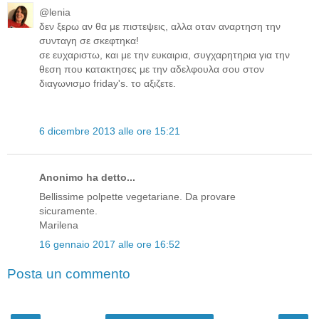
@lenia
δεν ξερω αν θα με πιστεψεις, αλλα οταν αναρτηση την
συνταγη σε σκεφτηκα!
σε ευχαριστω, και με την ευκαιρια, συγχαρητηρια για την
θεση που κατακτησες με την αδελφουλα σου στον
διαγωνισμο friday's. το αξιζετε.
6 dicembre 2013 alle ore 15:21
Anonimo ha detto...
Bellissime polpette vegetariane. Da provare
sicuramente.
Marilena
16 gennaio 2017 alle ore 16:52
Posta un commento