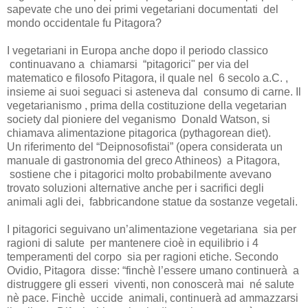
sapevate che uno dei primi vegetariani documentati del
mondo occidentale fu Pitagora?
I vegetariani in Europa anche dopo il periodo classico
continuavano a chiamarsi “pitagorici" per via del
matematico e filosofo Pitagora, il quale nel 6 secolo a.C. ,
insieme ai suoi seguaci si asteneva dal consumo di carne. Il
vegetarianismo , prima della costituzione della vegetarian
society dal pioniere del veganismo Donald Watson, si
chiamava alimentazione pitagorica (pythagorean diet).
Un riferimento del “Deipnosofistai” (opera considerata un
manuale di gastronomia del greco Athineos) a Pitagora,
sostiene che i pitagorici molto probabilmente avevano
trovato soluzioni alternative anche per i sacrifici degli
animali agli dei, fabbricandone statue da sostanze vegetali.
I pitagorici seguivano un’alimentazione vegetariana sia per
ragioni di salute per mantenere cioè in equilibrio i 4
temperamenti del corpo sia per ragioni etiche. Secondo
Ovidio, Pitagora disse: “finchè l’essere umano continuerà a
distruggere gli esseri viventi, non conoscerà mai né salute
nè pace. Finchè uccide animali, continuerà ad ammazzarsi