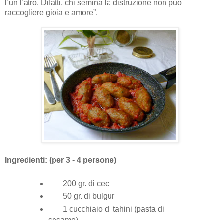
l’un l’atro. Difatti, chi semina la distruzione non può
raccogliere gioia e amore”.
Ingredienti: (per 3 - 4 persone)
200 gr. di ceci
50 gr. di bulgur
1 cucchiaio di tahini (pasta di
sesamo)