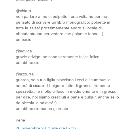
@chiara
non parlare a me di polpette!! una volta ho perfino
pensato di scrivere un libro monografico: polpette in
tutte le salse! prossimamente andrò al locale di
abbadantuono per vedere che polpette fanno! :)
un bacio
@edvige
grazie edvige. ne sono veramente felice felice.
un abbraccio
@azzurra
guarda, se a tua figlia piacciono i ceci e l'hummus le
amerà di sicuro. il bulgur è fatto di grani di frumento
spezzettati. è molto diffuso in medio oriente e in grecia.
per dire, noi siamo cresciuti a pane e bulgur, anche se io
da piccola lo odiavo! :)
un abbraccio buona giornata
irene
26 novembre 2013 alle ore 07:17