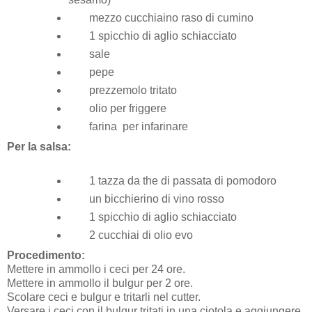
mezzo cucchiaino raso di cumino
1 spicchio di aglio schiacciato
sale
pepe
prezzemolo tritato
olio per friggere
farina per infarinare
Per la salsa:
1 tazza da the di passata di pomodoro
un bicchierino di vino rosso
1 spicchio di aglio schiacciato
2 cucchiai di olio evo
Procedimento:
Mettere in ammollo i ceci per 24 ore.
Mettere in ammollo il bulgur per 2 ore.
Scolare ceci e bulgur e tritarli nel cutter.
Versare i ceci con il bulgur tritati in una ciotola e aggiungere