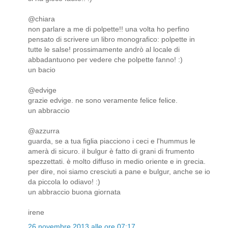
@chiara
non parlare a me di polpette!! una volta ho perfino
pensato di scrivere un libro monografico: polpette in
tutte le salse! prossimamente andrò al locale di
abbadantuono per vedere che polpette fanno! :)
un bacio
@edvige
grazie edvige. ne sono veramente felice felice.
un abbraccio
@azzurra
guarda, se a tua figlia piacciono i ceci e l'hummus le
amerà di sicuro. il bulgur è fatto di grani di frumento
spezzettati. è molto diffuso in medio oriente e in grecia.
per dire, noi siamo cresciuti a pane e bulgur, anche se io
da piccola lo odiavo! :)
un abbraccio buona giornata
irene
26 novembre 2013 alle ore 07:17