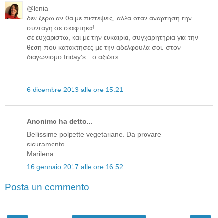
@lenia
δεν ξερω αν θα με πιστεψεις, αλλα οταν αναρτηση την
συνταγη σε σκεφτηκα!
σε ευχαριστω, και με την ευκαιρια, συγχαρητηρια για την
θεση που κατακτησες με την αδελφουλα σου στον
διαγωνισμο friday's. το αξιζετε.
6 dicembre 2013 alle ore 15:21
Anonimo ha detto...
Bellissime polpette vegetariane. Da provare
sicuramente.
Marilena
16 gennaio 2017 alle ore 16:52
Posta un commento