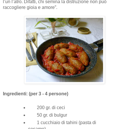
l’un l’atro. Difatti, chi semina la distruzione non può
raccogliere gioia e amore”.
Ingredienti: (per 3 - 4 persone)
200 gr. di ceci
50 gr. di bulgur
1 cucchiaio di tahini (pasta di
sesamo)