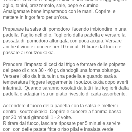
aglio, tahini, prezzemolo, sale, pepe e cumino.
Amalgamare bene impastando con le mani. Coprire e
mettere in frigorifero per un’ora.
Preparare la salsa di pomodoro facendo imbiondire in una
padella l’aglio nell’olio. Toglierlo dalla padella e versare la
passata di pomodoro allungata con poca acqua. Versare
anche il vino e cuocere per 10 minuti. Ritirare dal fuoco e
passare ai soutzoukakia.
Prendere l’impasto di ceci dal frigo e formare delle polpette
del peso di circa 30 - 40 gr. dandogli una forma oblunga.
Versare l'olio da frittura in una padella e quando sarà a
temperatura friggere leggermente i soutzoukakia dopo averli
infarinati. Quando saranno rosolati da tutti i lati toglierli dalla
padella e adagiarli su un piatto rivestito di carta assorbente.
Accendere il fuoco della padella con la salsa e metterci
dentro i soutzoukakia. Coprire e cuocere a fiamma bassa
per 20 minuti girandoli 1 - 2 volte.
Ritirare dal fuoco, lasciare riposare per 5 minuti e servire
con
con delle patate fritte o riso pilaf e insalata verde.