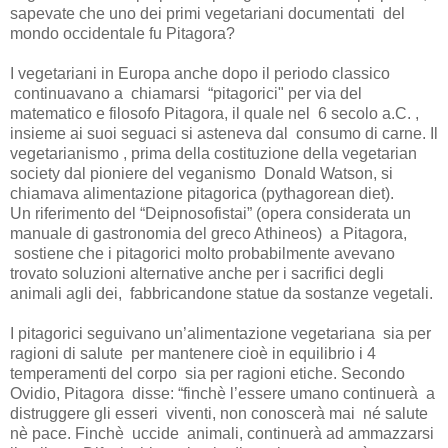
sapevate che uno dei primi vegetariani documentati del
mondo occidentale fu Pitagora?
I vegetariani in Europa anche dopo il periodo classico
continuavano a chiamarsi “pitagorici" per via del
matematico e filosofo Pitagora, il quale nel 6 secolo a.C. ,
insieme ai suoi seguaci si asteneva dal consumo di carne. Il
vegetarianismo , prima della costituzione della vegetarian
society dal pioniere del veganismo Donald Watson, si
chiamava alimentazione pitagorica (pythagorean diet).
Un riferimento del “Deipnosofistai” (opera considerata un
manuale di gastronomia del greco Athineos) a Pitagora,
sostiene che i pitagorici molto probabilmente avevano
trovato soluzioni alternative anche per i sacrifici degli
animali agli dei, fabbricandone statue da sostanze vegetali.
I pitagorici seguivano un’alimentazione vegetariana sia per
ragioni di salute per mantenere cioè in equilibrio i 4
temperamenti del corpo sia per ragioni etiche. Secondo
Ovidio, Pitagora disse: “finchè l’essere umano continuerà a
distruggere gli esseri viventi, non conoscerà mai né salute
nè pace. Finchè uccide animali, continuerà ad ammazzarsi