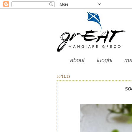
about
luoghi
ma
25/11/13
so