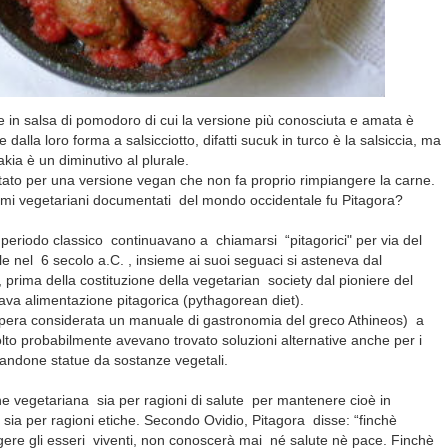
e in salsa di pomodoro di cui la versione più conosciuta e amata è
dalla loro forma a salsicciotto, difatti sucuk in turco è la salsiccia, ma
kia è un diminutivo al plurale.
ptato per una versione vegan che non fa proprio rimpiangere la carne.
imi vegetariani documentati del mondo occidentale fu Pitagora?
 periodo classico continuavano a chiamarsi “pitagorici" per via del
ale nel 6 secolo a.C. , insieme ai suoi seguaci si asteneva dal
 prima della costituzione della vegetarian society dal pioniere del
a alimentazione pitagorica (pythagorean diet).
(opera considerata un manuale di gastronomia del greco Athineos) a
olto probabilmente avevano trovato soluzioni alternative anche per i
ricandone statue da sostanze vegetali.
ne vegetariana sia per ragioni di salute per mantenere cioè in
 sia per ragioni etiche. Secondo Ovidio, Pitagora disse: “finchè
ere gli esseri viventi, non conoscerà mai né salute nè pace. Finchè