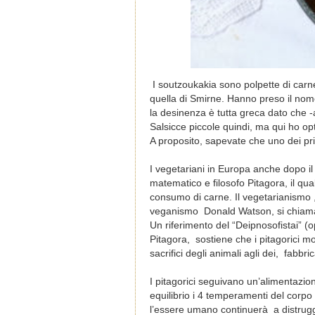
I soutzoukakia sono polpette di carn
quella di Smirne. Hanno preso il nome 
la desinenza è tutta greca dato che -a
Salsicce piccole quindi, ma qui ho o
A proposito, sapevate che uno dei pr
I vegetariani in Europa anche dopo il
matematico e filosofo Pitagora, il qu
consumo di carne. Il vegetarianismo ,
veganismo Donald Watson, si chiamav
Un riferimento del “Deipnosofistai” 
Pitagora, sostiene che i pitagorici m
sacrifici degli animali agli dei, fabb
I pitagorici seguivano un’alimentazio
equilibrio i 4 temperamenti del corpo
l’essere umano continuerà a distrugg