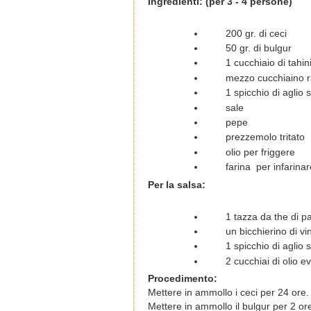
Ingredienti: (per 3 - 4 persone)
200 gr. di ceci
50 gr. di bulgur
1 cucchiaio di tahi
mezzo cucchiaino r
1 spicchio di aglio 
sale
pepe
prezzemolo tritato
olio per friggere
farina per infarinar
Per la salsa:
1 tazza da the di 
un bicchierino di vi
1 spicchio di aglio 
2 cucchiai di olio e
Procedimento:
Mettere in ammollo i ceci per 24 ore
Mettere in ammollo il bulgur per 2 or