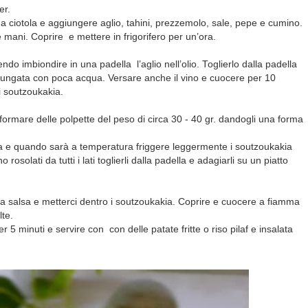
er.
n una ciotola e aggiungere aglio, tahini, prezzemolo, sale, pepe e cumino.
ani. Coprire e mettere in frigorifero per un’ora.
o imbiondire in una padella l’aglio nell’olio. Toglierlo dalla padella
lungata con poca acqua. Versare anche il vino e cuocere per 10
i soutzoukakia.
 formare delle polpette del peso di circa 30 - 40 gr. dandogli una forma
ella e quando sarà a temperatura friggere leggermente i soutzoukakia
osolati da tutti i lati toglierli dalla padella e adagiarli su un piatto
la salsa e metterci dentro i soutzoukakia. Coprire e cuocere a fiamma
lte.
per 5 minuti e servire con
con delle patate fritte o riso pilaf e insalata