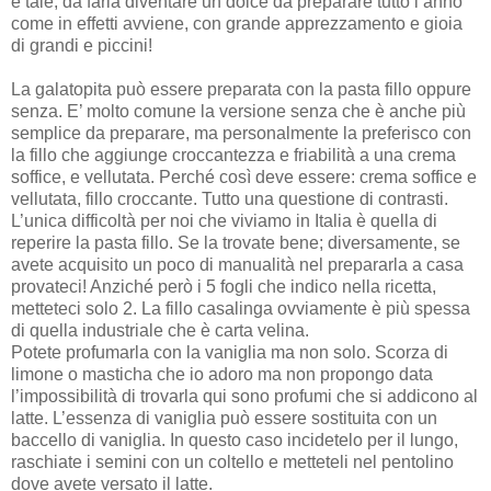
è tale, da farla diventare un dolce da preparare tutto l’anno
come in effetti avviene, con grande apprezzamento e gioia
di grandi e piccini!
La galatopita può essere preparata con la pasta fillo oppure
senza. E’ molto comune la versione senza che è anche più
semplice da preparare, ma personalmente la preferisco con
la fillo che aggiunge croccantezza e friabilità a una crema
soffice, e vellutata. Perché così deve essere: crema soffice e
vellutata, fillo croccante. Tutto una questione di contrasti.
L’unica difficoltà per noi che viviamo in Italia è quella di
reperire la pasta fillo. Se la trovate bene; diversamente, se
avete acquisito un poco di manualità nel prepararla a casa
provateci! Anziché però i 5 fogli che indico nella ricetta,
metteteci solo 2. La fillo casalinga ovviamente è più spessa
di quella industriale che è carta velina.
Potete profumarla con la vaniglia ma non solo. Scorza di
limone o masticha che io adoro ma non propongo data
l’impossibilità di trovarla qui sono profumi che si addicono al
latte. L’essenza di vaniglia può essere sostituita con un
baccello di vaniglia. In questo caso incidetelo per il lungo,
raschiate i semini con un coltello e metteteli nel pentolino
dove avete versato il latte.