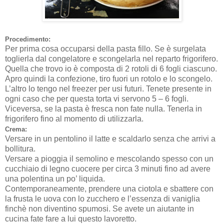
Procedimento:
Per prima cosa occuparsi della pasta fillo. Se è surgelata
toglierla dal congelatore e scongelarla nel reparto frigorifero.
Quella che trovo io è composta di 2 rotoli di 6 fogli ciascuno.
Apro quindi la confezione, tiro fuori un rotolo e lo scongelo.
L’altro lo tengo nel freezer per usi futuri. Tenete presente in
ogni caso che per questa torta vi servono 5 – 6 fogli.
Viceversa, se la pasta è fresca non fate nulla. Tenerla in
frigorifero fino al momento di utilizzarla.
Crema:
Versare in un pentolino il latte e scaldarlo senza che arrivi a
bollitura.
Versare a pioggia il semolino e mescolando spesso con un
cucchiaio di legno cuocere per circa 3 minuti fino ad avere
una polentina un po’ liquida.
Contemporaneamente, prendere una ciotola e sbattere con
la frusta le uova con lo zucchero e l’essenza di vaniglia
finchè non diventino spumosi. Se avete un aiutante in
cucina fate fare a lui questo lavoretto.