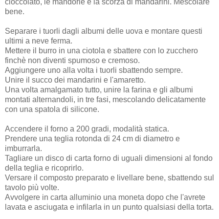
cioccolato, le mandorle e la scorza di mandarini. Mescolare
bene.
Separare i tuorli dagli albumi delle uova e montare questi
ultimi a neve ferma.
Mettere il burro in una ciotola e sbattere con lo zucchero
finchè non diventi spumoso e cremoso.
Aggiungere uno alla volta i tuorli sbattendo sempre.
Unire il succo dei mandarini e l'amaretto.
Una volta amalgamato tutto, unire la farina e gli albumi
montati alternandoli, in tre fasi, mescolando delicatamente
con una spatola di silicone.
Accendere il forno a 200 gradi, modalità statica.
Prendere una teglia rotonda di 24 cm di diametro e
imburrarla.
Tagliare un disco di carta forno di uguali dimensioni al fondo
della teglia e ricoprirlo.
Versare il composto preparato e livellare bene, sbattendo sul
tavolo più volte.
Avvolgere in carta alluminio una moneta dopo che l'avrete
lavata e asciugata e infilarla in un punto qualsiasi della torta.