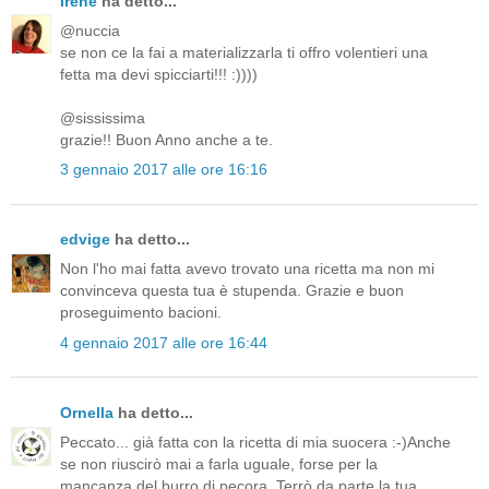
Irene
ha detto...
@nuccia
se non ce la fai a materializzarla ti offro volentieri una
fetta ma devi spicciarti!!! :))))
@sississima
grazie!! Buon Anno anche a te.
3 gennaio 2017 alle ore 16:16
edvige
ha detto...
Non l'ho mai fatta avevo trovato una ricetta ma non mi
convinceva questa tua è stupenda. Grazie e buon
proseguimento bacioni.
4 gennaio 2017 alle ore 16:44
Ornella
ha detto...
Peccato... già fatta con la ricetta di mia suocera :-)Anche
se non riuscirò mai a farla uguale, forse per la
mancanza del burro di pecora. Terrò da parte la tua