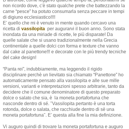
non ricordo dove, c'è stato qualche prete che battezzando la
carne “pesce” ha potuto consumarla senza peccare in tempi
di digiuno ecclesiastico!!!!
E' quello che mi è venuto in mente quando cercavo una
ricetta di
vassilopita
per augurarvi il buon anno. Sono stata
inondata da una miriade di ricette, le più disparate! Da
quelle salate che si usano tradizionalmente nella Grecia
continentale a quelle dolci con forma e texture che vanno
dal cake al panettone!!! e decorate con le più trendy tecniche
del cake design!
“Panta rei”, indubbiamente, ma leggendo il rigido
disciplinare perchè un lievitato sia chiamato “Panettone” ho
automaticamente pensato alla vassilopita e alle sue mille
versioni, varianti e interpretazioni spesso arbitrarie, tanto da
decidere che il comune denominatore di questo preparato
dolce o salato che sia, è
la moneta portafortuna che
nasconde dentro di sé. "Vassilopita pertanto è una torta
rotonda, dolce o salata, che racchiude dentro di sè una
moneta portafortuna". E' questa alla fine la mia definizione.
Vi auguro quindi di trovare la moneta portafortuna e auguro