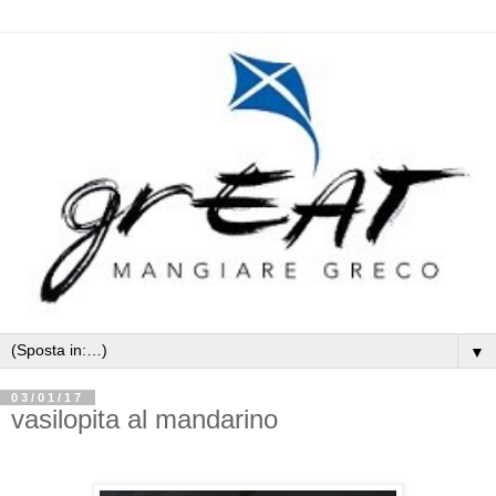
▼
03/01/17
vasilopita al mandarino