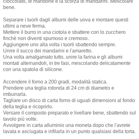
cioccolato, le mandorle e la scorza di mandarini. Mescolare
bene.
Separare i tuorli dagli albumi delle uova e montare questi
ultimi a neve ferma.
Mettere il burro in una ciotola e sbattere con lo zucchero
finchè non diventi spumoso e cremoso.
Aggiungere uno alla volta i tuorli sbattendo sempre.
Unire il succo dei mandarini e l'amaretto.
Una volta amalgamato tutto, unire la farina e gli albumi
montati alternandoli, in tre fasi, mescolando delicatamente
con una spatola di silicone.
Accendere il forno a 200 gradi, modalità statica.
Prendere una teglia rotonda di 24 cm di diametro e
imburrarla.
Tagliare un disco di carta forno di uguali dimensioni al fondo
della teglia e ricoprirlo.
Versare il composto preparato e livellare bene, sbattendo sul
tavolo più volte.
Avvolgere in carta alluminio una moneta dopo che l'avrete
lavata e asciugata e infilarla in un punto qualsiasi della torta.