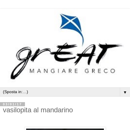
▼
03/01/17
vasilopita al mandarino