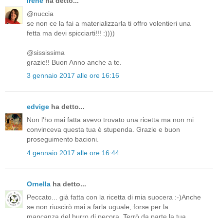
Irene
ha detto...
@nuccia
se non ce la fai a materializzarla ti offro volentieri una
fetta ma devi spicciarti!!! :))))
@sississima
grazie!! Buon Anno anche a te.
3 gennaio 2017 alle ore 16:16
edvige
ha detto...
Non l'ho mai fatta avevo trovato una ricetta ma non mi
convinceva questa tua è stupenda. Grazie e buon
proseguimento bacioni.
4 gennaio 2017 alle ore 16:44
Ornella
ha detto...
Peccato... già fatta con la ricetta di mia suocera :-)Anche
se non riuscirò mai a farla uguale, forse per la
mancanza del burro di pecora. Terrò da parte la tua