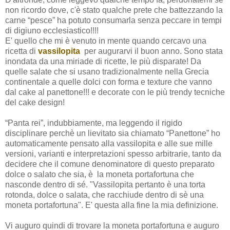
non ricordo dove, c'è stato qualche prete che battezzando la
carne “pesce” ha potuto consumarla senza peccare in tempi
di digiuno ecclesiastico!!!!
E' quello che mi è venuto in mente quando cercavo una
ricetta di
vassilopita
per augurarvi il buon anno. Sono stata
inondata da una miriade di ricette, le più disparate! Da
quelle salate che si usano tradizionalmente nella Grecia
continentale a quelle dolci con forma e texture che vanno
dal cake al panettone!!! e decorate con le più trendy tecniche
del cake design!
“Panta rei”, indubbiamente, ma leggendo il rigido
disciplinare perchè un lievitato sia chiamato “Panettone” ho
automaticamente pensato alla vassilopita e alle sue mille
versioni, varianti e interpretazioni spesso arbitrarie, tanto da
decidere che il comune denominatore di questo preparato
dolce o salato che sia, è
la moneta portafortuna che
nasconde dentro di sé. "Vassilopita pertanto è una torta
rotonda, dolce o salata, che racchiude dentro di sè una
moneta portafortuna". E' questa alla fine la mia definizione.
Vi auguro quindi di trovare la moneta portafortuna e auguro