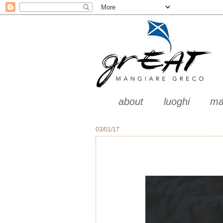
about
luoghi
ma
03/01/17