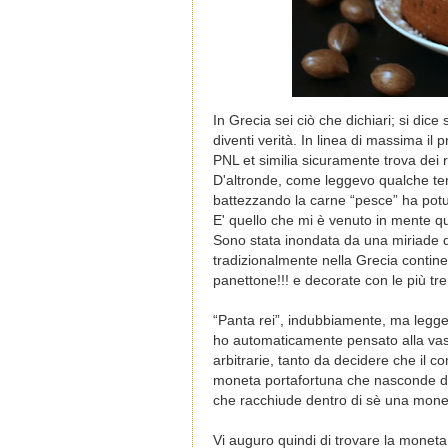
In Grecia sei ciò che dichiari; si dice
diventi verità. In linea di massima il
PNL et similia sicuramente trova dei r
D'altronde, come leggevo qualche te
battezzando la carne “pesce” ha potu
E' quello che mi è venuto in mente q
Sono stata inondata da una miriade di
tradizionalmente nella Grecia contine
panettone!!! e decorate con le più tr
“Panta rei”, indubbiamente, ma leggen
ho automaticamente pensato alla vassil
arbitrarie, tanto da decidere che il 
moneta portafortuna che nasconde dent
che racchiude dentro di sè una moneta
Vi auguro quindi di trovare la moneta