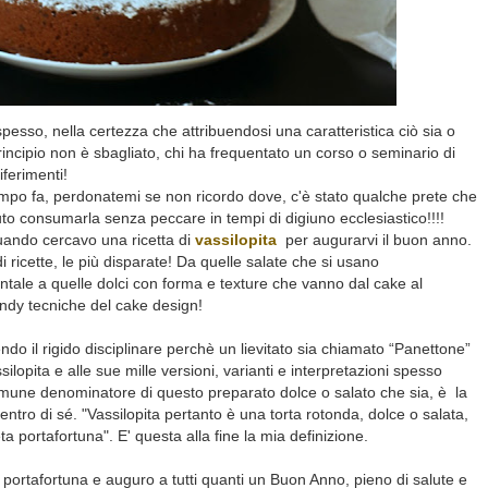
 spesso, nella certezza che attribuendosi una caratteristica ciò sia o
 principio non è sbagliato, chi ha frequentato un corso o seminario di
iferimenti!
mpo fa, perdonatemi se non ricordo dove, c'è stato qualche prete che
to consumarla senza peccare in tempi di digiuno ecclesiastico!!!!
uando cercavo una ricetta di
vassilopita
per augurarvi il buon anno.
 ricette, le più disparate! Da quelle salate che si usano
ntale a quelle dolci con forma e texture che vanno dal cake al
endy tecniche del cake design!
do il rigido disciplinare perchè un lievitato sia chiamato “Panettone”
opita e alle sue mille versioni, varianti e interpretazioni spesso
comune denominatore di questo preparato dolce o salato che sia, è
la
ro di sé. "Vassilopita pertanto è una torta rotonda, dolce o salata,
 portafortuna". E' questa alla fine la mia definizione.
 portafortuna e auguro a tutti quanti un Buon Anno, pieno di salute e