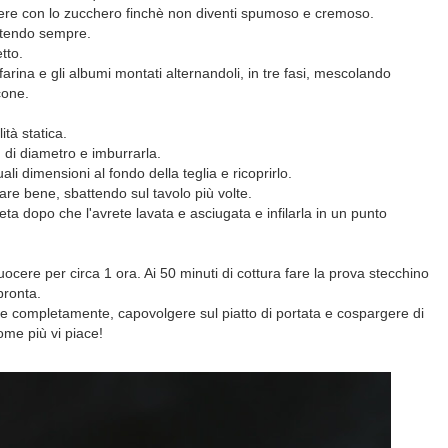
ttere con lo zucchero finchè non diventi spumoso e cremoso.
attendo sempre.
tto.
arina e gli albumi montati alternandoli, in tre fasi, mescolando
cone.
tà statica.
 di diametro e imburrarla.
ali dimensioni al fondo della teglia e ricoprirlo.
are bene, sbattendo sul tavolo più volte.
ta dopo che l'avrete lavata e asciugata e infilarla in un punto
ocere per circa 1 ora. Ai 50 minuti di cottura fare la prova stecchino
 pronta.
are completamente, capovolgere sul piatto di portata e cospargere di
me più vi piace!