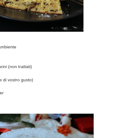
 ambiente
ini (non trattati)
e di vostro gusto)
er
e