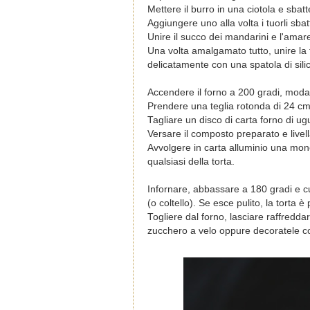
Mettere il burro in una ciotola e sba
Aggiungere uno alla volta i tuorli sb
Unire il succo dei mandarini e l'amare
Una volta amalgamato tutto, unire la f
delicatamente con una spatola di sili
Accendere il forno a 200 gradi, modali
Prendere una teglia rotonda di 24 cm
Tagliare un disco di carta forno di ugu
Versare il composto preparato e livell
Avvolgere in carta alluminio una mone
qualsiasi della torta.
Infornare, abbassare a 180 gradi e cu
(o coltello). Se esce pulito, la torta è
Togliere dal forno, lasciare raffredd
zucchero a velo oppure decoratele co