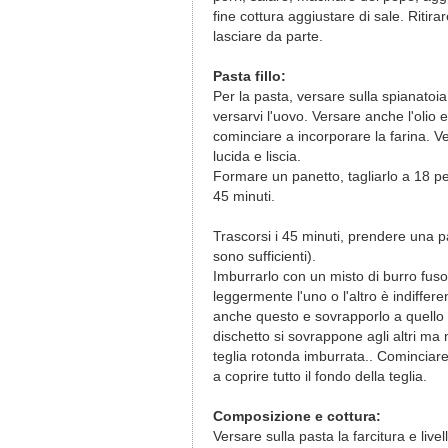
fine cottura aggiustare di sale. Ritir
lasciare da parte.
Pasta fillo:
Per la pasta, versare sulla spianatoia
versarvi l'uovo. Versare anche l'olio
cominciare a incorporare la farina. Ve
lucida e liscia.
Formare un panetto, tagliarlo a 18 pez
45 minuti.
Trascorsi i 45 minuti, prendere una pa
sono sufficienti).
Imburrarlo con un misto di burro fuso
leggermente l'uno o l'altro è indiffer
anche questo e sovrapporlo a quello p
dischetto si sovrappone agli altri ma
teglia rotonda imburrata.. Cominciare 
a coprire tutto il fondo della teglia.
Composizione e cottura:
Versare sulla pasta la farcitura e live