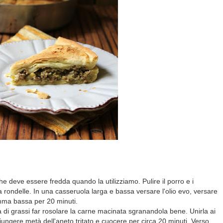
che deve essere fredda quando la utilizziamo. Pulire il porro e i
are a rondelle. In una casseruola larga e bassa versare l'olio evo, versare
iamma bassa per 20 minuti.
 di grassi far rosolare la carne macinata sgranandola bene. Unirla ai
iungere metà dell'aneto tritato e cuocere per circa 20 minuti. Verso