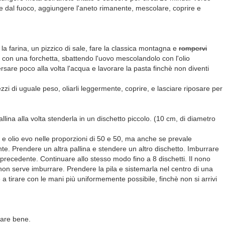
are dal fuoco, aggiungere l'aneto rimanente, mescolare, coprire e
 la farina, un pizzico di sale, fare la classica montagna e
rompervi
 e con una forchetta, sbattendo l'uovo mescolandolo con l'olio
rsare poco alla volta l'acqua e lavorare la pasta finchè non diventi
zi di uguale peso, oliarli leggermente, coprire, e lasciare riposare per
llina alla volta stenderla in un dischetto piccolo. (10 cm, di diametro
 e olio evo nelle proporzioni di 50 e 50, ma anche se prevale
ente. Prendere un altra pallina e stendere un altro dischetto. Imburrare
recedente. Continuare allo stesso modo fino a 8 dischetti. Il nono
 non serve imburrare. Prendere la pila e sistemarla nel centro di una
a tirare con le mani più uniformemente possibile, finchè non si arrivi
llare bene.