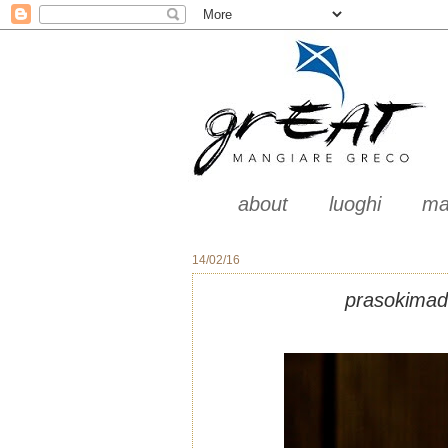
about
luoghi
ma
14/02/16
prasokimado