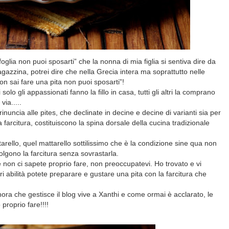
foglia non puoi sposarti” che la nonna di mia figlia si sentiva dire da
zzina, potrei dire che nella Grecia intera ma soprattutto nelle
on sai fare una pita non puoi sposarti”!
lo gli appassionati fanno la fillo in casa, tutti gli altri la comprano
via.....
inuncia alle pites, che declinate in decine e decine di varianti sia per
 farcitura, costituiscono la spina dorsale della cucina tradizionale
arello, quel mattarello sottilissimo che è la condizione sine qua non
olgono la farcitura senza sovrastarla.
 non ci sapete proprio fare, non preoccupatevi. Ho trovato e vi
ri abilità potete preparare e gustare una pita con la farcitura che
gnora che gestisce il blog vive a Xanthi e come ormai è acclarato, le
proprio fare!!!!