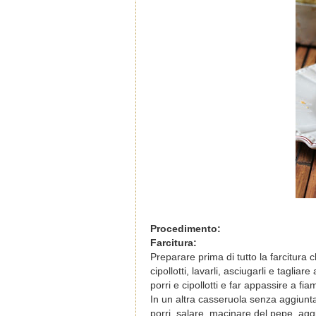
Procedimento:
Farcitura:
Preparare prima di tutto la farcitura 
cipollotti, lavarli, asciugarli e tagli
porri e cipollotti e far appassire a f
In un altra casseruola senza aggiunta
porri, salare, macinare del pepe, agg