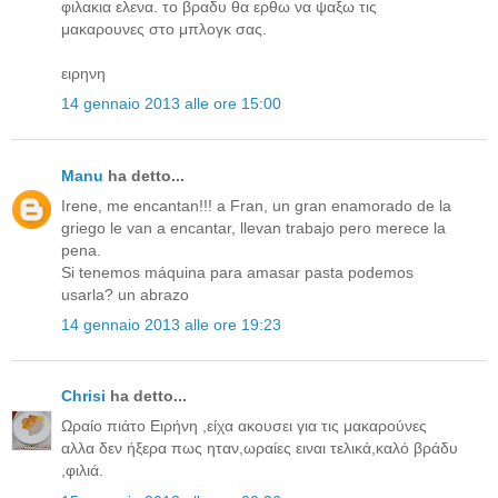
φιλακια ελενα. το βραδυ θα ερθω να ψαξω τις
μακαρουνες στο μπλογκ σας.
ειρηνη
14 gennaio 2013 alle ore 15:00
Manu
ha detto...
Irene, me encantan!!! a Fran, un gran enamorado de la
griego le van a encantar, llevan trabajo pero merece la
pena.
Si tenemos máquina para amasar pasta podemos
usarla? un abrazo
14 gennaio 2013 alle ore 19:23
Chrisi
ha detto...
Ωραίο πιάτο Ειρήνη ,είχα ακουσει για τις μακαρούνες
αλλα δεν ήξερα πως ηταν,ωραίες ειναι τελικά,καλό βράδυ
,φιλιά.