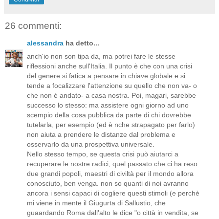
26 commenti:
alessandra
ha detto...
anch'io non son tipa da, ma potrei fare le stesse
riflessioni anche sull'Italia. Il punto è che con una crisi
del genere si fatica a pensare in chiave globale e si
tende a focalizzare l'attenzione su quello che non va- o
che non è andato- a casa nostra. Poi, magari, sarebbe
successo lo stesso: ma assistere ogni giorno ad uno
scempio della cosa pubblica da parte di chi dovrebbe
tutelarla, per esempio (ed è nche strapagato per farlo)
non aiuta a prendere le distanze dal problema e
osservarlo da una prospettiva universale.
Nello stesso tempo, se questa crisi può aiutarci a
recuperare le nostre radici, quel passato che ci ha reso
due grandi popoli, maestri di civiltà per il mondo allora
conosciuto, ben venga. non so quanti di noi avranno
ancora i sensi capaci di cogliere questi stimoli (e perchè
mi viene in mente il Giugurta di Sallustio, che
guaardando Roma dall'alto le dice "o città in vendita, se