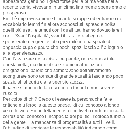
abbastanza genuino. I greci forse per la prima volta nella
recente storia vivevano in un clima finalmente spensierato e
prosperoso.
Finchè improvvisamente l’incanto si ruppe ed entrarono nel
vocabolario lemmi fin’allora sconosciuti: spread e troika
quelli più usati e temuti con i quali tutti hanno dovuto fare i
conti. Svanì l’ospitalità, svanì il carattere allegro e
spensierato dei greci e tutto precipitò in una spirale di
angoscia cupa e paura che pochi spazi lascia all’ allegria e
alla spensieratezza.
Con l’avanzare della crisi altre parole, non sconosciute
questa volta, ma dimenticate, come malnutrizione,
emigrazione, parole che sembravano definitivamente
scongiurate sono tornate di grande attualità lasciando poco
spazio all’allegria e alla spensieratezza.
Il paese simbolo della crisi è in un tunnel e non si vede
l’uscita.
Per colpa di chi? Credo di essere la persona che fa le
critiche più feroci a questo paese, di cui conosco a fondo i
vizi e le virtù. So perfettamente a che livello endemico sia la
corruzione, conosco l’incapacità dei politici, l’odiosa furbizia
della gente, la mancanza di progettualità a tutti i livelli,
l’abitudine di scaricare le responsabilità indicando come