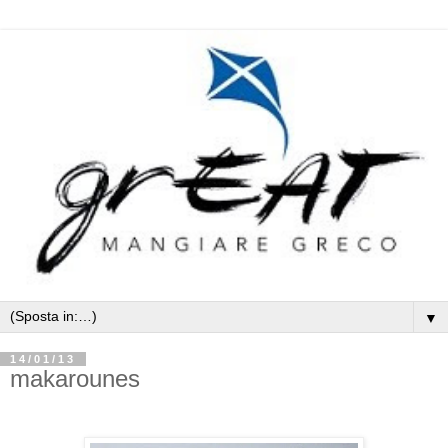
▼
14/01/13
makarounes