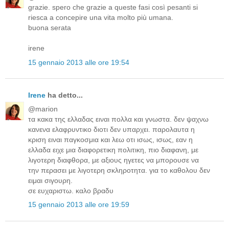
grazie. spero che grazie a queste fasi così pesanti si
riesca a concepire una vita molto più umana.
buona serata
irene
15 gennaio 2013 alle ore 19:54
Irene
ha detto...
@marion
τα κακα της ελλαδας ειναι πολλα και γνωστα. δεν ψαχνω
κανενα ελαφρυντικο διοτι δεν υπαρχει. παρολαυτα η
κριση ειναι παγκοσμια και λεω οτι ισως, ισως, εαν η
ελλαδα ειχε μια διαφορετικη πολιτικη, πιο διαφανη, με
λιγοτερη διαφθορα, με αξιους ηγετες να μπορουσε να
την περασει με λιγοτερη σκληροτητα. για το καθολου δεν
ειμαι σιγουρη.
σε ευχαριστω. καλο βραδυ
15 gennaio 2013 alle ore 19:59