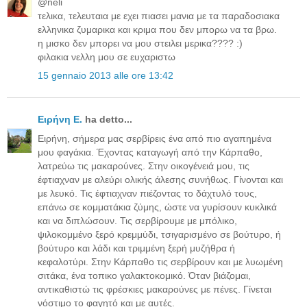
@neli
τελικα, τελευταια με εχει πιασει μανια με τα παραδοσιακα
ελληνικα ζυμαρικα και κριμα που δεν μπορω να τα βρω.
η μισκο δεν μπορει να μου στειλει μερικα???? :)
φιλακια νελλη μου σε ευχαριστω
15 gennaio 2013 alle ore 13:42
Ειρήνη Ε.
ha detto...
Ειρήνη, σήμερα μας σερβίρεις ένα από πιο αγαπημένα
μου φαγάκια. Έχοντας καταγωγή από την Κάρπαθο,
λατρεύω τις μακαρούνες. Στην οικογένειά μου, τις
έφτιαχναν με αλεύρι ολικής άλεσης συνήθως. Γίνονται και
με λευκό. Τις έφτιαχναν πιέζοντας το δάχτυλό τους,
επάνω σε κομματάκια ζύμης, ώστε να γυρίσουν κυκλικά
και να διπλώσουν. Τις σερβίρουμε με μπόλικο,
ψιλοκομμένο ξερό κρεμμύδι, τσιγαρισμένο σε βούτυρο, ή
βούτυρο και λάδι και τριμμένη ξερή μυζήθρα ή
κεφαλοτύρι. Στην Κάρπαθο τις σερβίρουν και με λυωμένη
σιτάκα, ένα τοπικο γαλακτοκομικό. Όταν βιάζομαι,
αντικαθιστώ τις φρέσκιες μακαρούνες με πένες. Γίνεται
νόστιμο το φαγητό και με αυτές.