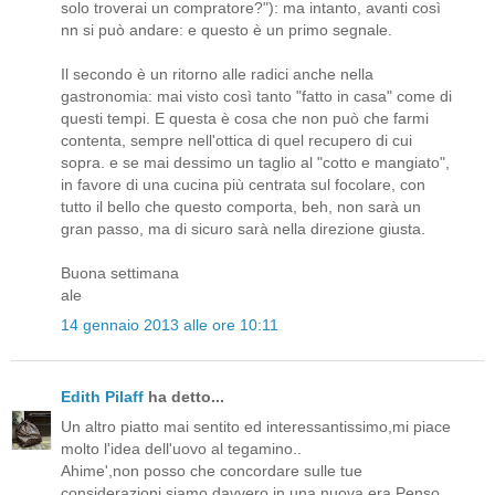
solo troverai un compratore?"): ma intanto, avanti così
nn si può andare: e questo è un primo segnale.
Il secondo è un ritorno alle radici anche nella
gastronomia: mai visto così tanto "fatto in casa" come di
questi tempi. E questa è cosa che non può che farmi
contenta, sempre nell'ottica di quel recupero di cui
sopra. e se mai dessimo un taglio al "cotto e mangiato",
in favore di una cucina più centrata sul focolare, con
tutto il bello che questo comporta, beh, non sarà un
gran passo, ma di sicuro sarà nella direzione giusta.
Buona settimana
ale
14 gennaio 2013 alle ore 10:11
Edith Pilaff
ha detto...
Un altro piatto mai sentito ed interessantissimo,mi piace
molto l'idea dell'uovo al tegamino..
Ahime',non posso che concordare sulle tue
considerazioni,siamo davvero in una nuova era.Penso