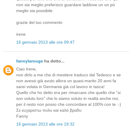
non sia meglio preferisco guardare laddove un un pò
meglio sia possibile.
grazie del tuo commento
irene
16 gennaio 2013 alle ore 09:47
fannylarouge
ha detto...
Ciao Irene,
non dirlo a me che di mestiere traduco dal Tedesco e se
non avessi già avuto allora un quasi-marito 20 anni fa
sarei volata in Germania già col lavoro in tasca!
Quello che ho detto era per rimarcare che quello che "si
son voluto loro" che lo siamo voluto in realtà anche noi,
per il resto non posso che concordare al 100% con te :-)
Σε ευχαριστω πολυ και καλό βραδυ
Fanny
16 gennaio 2013 alle ore 19:32