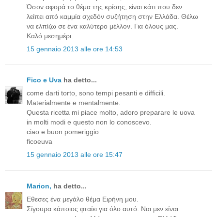
Όσον αφορά το θέμα της κρίσης, είναι κάτι που δεν
λείπει από καμμία σχεδόν συζήτηση στην Ελλάδα. Θέλω
να ελπίζω σε ένα καλύτερο μέλλον. Για όλους μας.
Καλό μεσημέρι.
15 gennaio 2013 alle ore 14:53
Fico e Uva
ha detto...
come darti torto, sono tempi pesanti e difficili.
Materialmente e mentalmente.
Questa ricetta mi piace molto, adoro preparare le uova
in molti modi e questo non lo conoscevo.
ciao e buon pomeriggio
ficoeuva
15 gennaio 2013 alle ore 15:47
Μarion,
ha detto...
Eθεσες ένα μεγάλο θέμα Ειρήνη μου.
Σίγουρα κάποιος φταίει για όλο αυτό. Ναι μεν είναι