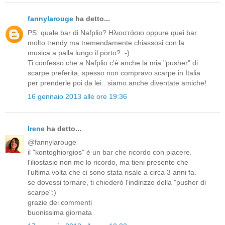
fannylarouge
ha detto...
PS: quale bar di Nafplio? Ηλιοστάσιο oppure quei bar
molto trendy ma tremendamente chiassosi con la
musica a palla lungo il porto? :-)
Ti confesso che a Nafplio c'è anche la mia "pusher" di
scarpe preferita, spesso non compravo scarpe in Italia
per prenderle poi da lei.. siamo anche diventate amiche!
16 gennaio 2013 alle ore 19:36
Irene
ha detto...
@fannylarouge
il "kontoghiorgios" è un bar che ricordo con piacere.
l'iliostasio non me lo ricordo, ma tieni presente che
l'ultima volta che ci sono stata risale a circa 3 anni fa.
se dovessi tornare, ti chiederò l'indirizzo della "pusher di
scarpe":)
grazie dei commenti
buonissima giornata