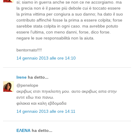
si; siamo in guerra anche se non ce ne accorgiamo. ma
la grecia non è il paese più debole cui è toccato essere
la prima vittima per congiura a suo danno; ha dato il suo
contributo affinchè fosse la prima a essere colpita; forse
sarebbe stata colpita in ogni caso. ma avrebbe potuto
essere l'ultima, con meno danni, forse, dico forse.
negare le sue responsabilità non la aiuta.
bentornato!!!!
14 gennaio 2013 alle ore 14:10
Irene
ha detto...
@penelope
ακριβως ετσι πηνελοπη μου. αυτο ακριβως ειπα στην
εντιτ εδω πιο πανω.
φιλακια και καλη εβδομαδα
14 gennaio 2013 alle ore 14:11
ΕΛΕΝΑ
ha detto...