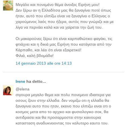
Μεγάλο και πονεμένο θέμα άνοιξες Ειρήνη μου!
Δεν ξέρω αν η Ελλαδίτσα μας θα ξαναγίνει ποτέ όπως
ήταν, αυτό που ελπίζω είναι να ξαναγίνει ο Ελληνας ο
χαρούμενος λαός που ήξερα, αυτός που γνώριζε και με
λίγα να περνάει καλά και να χαίρεται την ζωή του.
Οι μακαρούνες ξέρω ότι είναι καρπαθιώτικο φαγάκι, τις
φτιάχνει και η δικιά μας Ειρήνη που κατάγεται από την
Κάρπαθο, και λέει ότι είναι εξαιρετικό!
Φιλιά, καλή βδομάδα!
14 gennaio 2013 alle ore 14:13
Irene
ha detto...
@elena
σιγουρα μεγαλο θεμα και πολυ πονεμενο ιδιαιτερα για
οσους ζουν στην ελλαδα. δεν νομιζω οτι η ελλαδα θα
ξαναγινει αυτο που ηταν, εκεινο που ελπιζω ειναι οτι ο
κοσμος μετα απο το αρχικο και φυσιολογικο σοκ, θα
αντιδρασει και θα προσαρμοστει στην καινουρια
κατασταση αναδυκνειοντας τον καλυτερο εαυτο του.