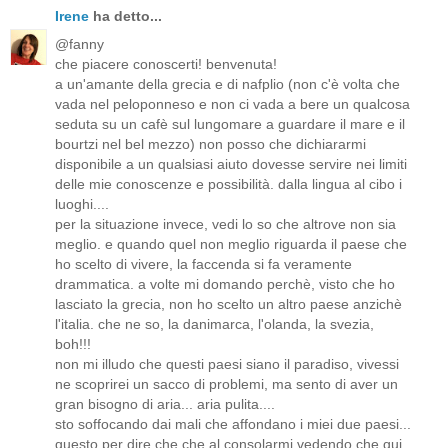
Irene
ha detto...
@fanny
che piacere conoscerti! benvenuta!
a un'amante della grecia e di nafplio (non c'è volta che
vada nel peloponneso e non ci vada a bere un qualcosa
seduta su un cafè sul lungomare a guardare il mare e il
bourtzi nel bel mezzo) non posso che dichiararmi
disponibile a un qualsiasi aiuto dovesse servire nei limiti
delle mie conoscenze e possibilità. dalla lingua al cibo i
luoghi....
per la situazione invece, vedi lo so che altrove non sia
meglio. e quando quel non meglio riguarda il paese che
ho scelto di vivere, la faccenda si fa veramente
drammatica. a volte mi domando perchè, visto che ho
lasciato la grecia, non ho scelto un altro paese anzichè
l'italia. che ne so, la danimarca, l'olanda, la svezia,
boh!!!
non mi illudo che questi paesi siano il paradiso, vivessi
ne scoprirei un sacco di problemi, ma sento di aver un
gran bisogno di aria... aria pulita....
sto soffocando dai mali che affondano i miei due paesi...
questo per dire che che al consolarmi vedendo che qui