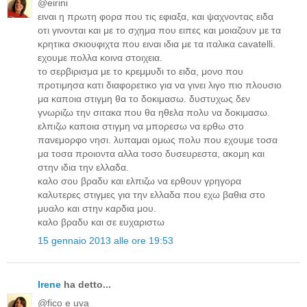
@eirini
ειναι η πρωτη φορα που τις εφιαξα, και ψαχνοντας ειδα
οτι γινονται και με το σχημα που ειπες και μοιαζουν με τα
κρητικα σκιουφιχτα που ειναι ιδια με τα ιταλικα cavatelli.
εχουμε πολλα κοινα στοιχεια.
το σερβιρισμα με το κρεμμυδι το ειδα, μονο που
προτιμησα κατι διαφορετικο για να γινει λιγο πιο πλουσιο
μα καποια στιγμη θα το δοκιμασω. δυστυχως δεν
γνωριζω την σιτακα που θα ηθελα πολυ να δοκιμασω.
ελπιζω καποια στιγμη να μπορεσω να ερθω στο
πανεμορφο νησι. λυπαμαι ομως πολυ που εχουμε τοσα
μα τοσα προιοντα αλλα τοσο δυσευρεστα, ακομη και
στην ιδια την ελλαδα.
καλο σου βραδυ και ελπιζω να ερθουν γρηγορα
καλυτερες στιγμες για την ελλαδα που εχω βαθια στο
μυαλο και στην καρδια μου.
καλο βραδυ και σε ευχαριστω
15 gennaio 2013 alle ore 19:53
Irene
ha detto...
@fico e uva