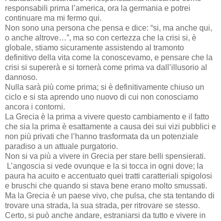
responsabili prima l’america, ora la germania e potrei
continuare ma mi fermo qui.
Non sono una persona che pensa e dice: “si, ma anche qui,
o anche altrove…”, ma so con certezza che la crisi si, è
globale, stiamo sicuramente assistendo al tramonto
definitivo della vita come la conoscevamo, e pensare che la
crisi si supererà e si tornerà come prima va dall’illusorio al
dannoso.
Nulla sarà più come prima; si è definitivamente chiuso un
ciclo e si sta aprendo uno nuovo di cui non conosciamo
ancora i contorni.
La Grecia è la prima a vivere questo cambiamento e il fatto
che sia la prima è esattamente a causa dei sui vizi pubblici e
non più privati che l’hanno trasformata da un potenziale
paradiso a un attuale purgatorio.
Non si va più a vivere in Grecia per stare belli spensierati.
L’angoscia si vede ovunque e la si tocca in ogni dove; la
paura ha acuito e accentuato quei tratti caratteriali spigolosi
e bruschi che quando si stava bene erano molto smussati.
Ma la Grecia è un paese vivo, che pulsa, che sta tentando di
trovare una strada, la sua strada, per ritrovare se stesso.
Certo, si può anche andare, estraniarsi da tutto e vivere in