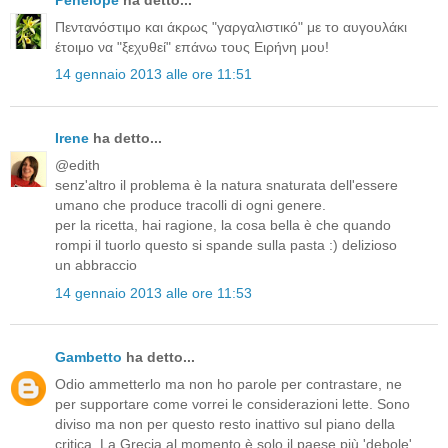
Πεντανόστιμο και άκρως "γαργαλιστικό" με το αυγουλάκι
έτοιμο να "ξεχυθεί" επάνω τους Ειρήνη μου!
14 gennaio 2013 alle ore 11:51
Irene
ha detto...
@edith
senz'altro il problema è la natura snaturata dell'essere
umano che produce tracolli di ogni genere.
per la ricetta, hai ragione, la cosa bella è che quando
rompi il tuorlo questo si spande sulla pasta :) delizioso
un abbraccio
14 gennaio 2013 alle ore 11:53
Gambetto
ha detto...
Odio ammetterlo ma non ho parole per contrastare, ne
per supportare come vorrei le considerazioni lette. Sono
diviso ma non per questo resto inattivo sul piano della
critica. La Grecia al momento è solo il paese più 'debole'