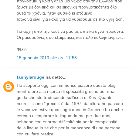
παγκοσμια η κρίση αλλά μια χωρα σαν την Ελλάδα που
ζουσε με δανεικά και σε εικονική πραγματικότητα όλα
αυτά τα χρόνια, ήταν φυσικό κι επόμενο.
Ισως να είναι για καλό για να γυρίσουμε σε πιο υγιή ζωή.
Για αρχή απο την κουζίνα μας με σπιτικά αγνά προϊόντα.
Οι μακαρούνες σου εξαιρετικές και πολύ καλοφτιαγμένες.
ΦΙλιά
15 gennaio 2013 alle ore 17:58
fannylarouge
ha detto...
Ho scoperto oggi con immenso piacere questo blog
mentre ero alla ricerca di specialità greche per una
guida che sto traducendo sull'isola di Kos. Quanti
ricordi... sono "grecofila" dal 1997, da allora ho passato
le vacabze estive quasi ogni anno in Grecia e ho anche
cercato di imparare la lingua da me per due anni,
sebbene con enorme difficoltà sia per la complessità
della lingua in sé che per la mancanza di una persona
con cui fare pratica.