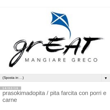
▼
14/02/16
prasokimadopita / pita farcita con porri e
carne