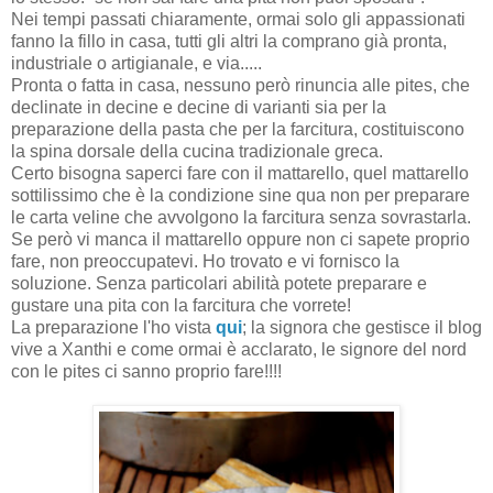
Nei tempi passati chiaramente, ormai solo gli appassionati
fanno la fillo in casa, tutti gli altri la comprano già pronta,
industriale o artigianale, e via.....
Pronta o fatta in casa, nessuno però rinuncia alle pites, che
declinate in decine e decine di varianti sia per la
preparazione della pasta che per la farcitura, costituiscono
la spina dorsale della cucina tradizionale greca.
Certo bisogna saperci fare con il mattarello, quel mattarello
sottilissimo che è la condizione sine qua non per preparare
le carta veline che avvolgono la farcitura senza sovrastarla.
Se però vi manca il mattarello oppure non ci sapete proprio
fare, non preoccupatevi. Ho trovato e vi fornisco la
soluzione. Senza particolari abilità potete preparare e
gustare una pita con la farcitura che vorrete!
La preparazione l'ho vista
qui
; la signora che gestisce il blog
vive a Xanthi e come ormai è acclarato, le signore del nord
con le pites ci sanno proprio fare!!!!