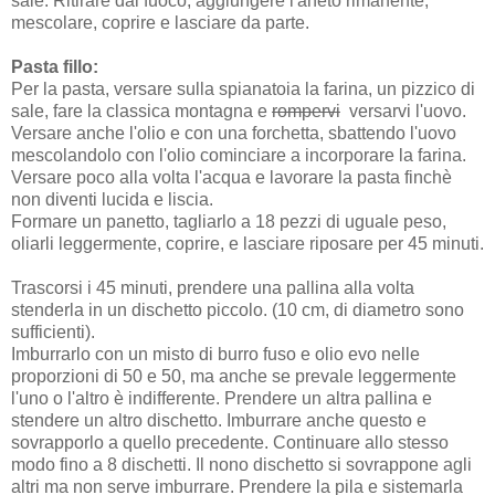
sale. Ritirare dal fuoco, aggiungere l'aneto rimanente,
mescolare, coprire e lasciare da parte.
Pasta fillo:
Per la pasta, versare sulla spianatoia la farina, un pizzico di
sale, fare la classica montagna e
rompervi
versarvi l'uovo.
Versare anche l'olio e con una forchetta, sbattendo l'uovo
mescolandolo con l'olio cominciare a incorporare la farina.
Versare poco alla volta l'acqua e lavorare la pasta finchè
non diventi lucida e liscia.
Formare un panetto, tagliarlo a 18 pezzi di uguale peso,
oliarli leggermente, coprire, e lasciare riposare per 45 minuti.
Trascorsi i 45 minuti, prendere una pallina alla volta
stenderla in un dischetto piccolo. (10 cm, di diametro sono
sufficienti).
Imburrarlo con un misto di burro fuso e olio evo nelle
proporzioni di 50 e 50, ma anche se prevale leggermente
l'uno o l'altro è indifferente. Prendere un altra pallina e
stendere un altro dischetto. Imburrare anche questo e
sovrapporlo a quello precedente. Continuare allo stesso
modo fino a 8 dischetti. Il nono dischetto si sovrappone agli
altri ma non serve imburrare. Prendere la pila e sistemarla