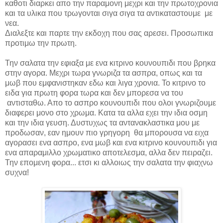
καθοτι διαρκει απο την παραμονη μεχρι και την πρωτοχρονια
και τα υλικα που τρωγονται σιγα σιγα τα αντικαταστουμε με
νεα.
Διαλεξτε και παρτε την εκδοχη που σας αρεσει. Προσωπικα
προτιμω την πρωτη.
Την σαλατα την εφιαξα με ενα κιτρινο κουνουπιδι που βρηκα
στην αγορα. Μεχρι τωρα γνωριζα τα ασπρα, οπως και τα
μωβ που εμφανιστηκαν εδω και λιγα χρονια. Το κιτρινο το
ειδα για πρωτη φορα τωρα και δεν μπορεσα να του
αντισταθω. Απο το ασπρο κουνουπιδι που ολοι γνωριζουμε
διαφερει μονο στο χρωμα. Κατα τα αλλα εχει την ιδια οσμη
και την ιδια γευση. Δυστυχως τα αντανακλαστικα μου με
προδωσαν, εαν ημουν πιο γρηγορη θα μπορουσα να ειχα
αγορασει ενα ασπρο, ενα μωβ και ενα κιτρινο κουνουπιδι για
ενα απαραμιλλο χρωματικο αποτελεσμα, αλλα δεν πειραζει.
Την επομενη φορα... ετσι κι αλλοιως την σαλατα την φιαχνω
συχνα!