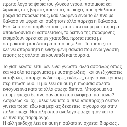
πρωτο λογο τα ψαρια του γλυκου νερου, ποταμισια και
λιμνισια, στις βορειες και νοτιες περιοχες που η θαλασσα
βρεχει τα παραλια τους, καθιερωμενο ειναι το δειπνο με
θαλασσινα ψαρια και οτιδηποτε αλλο παρεχει η θαλασσα.
Ετσι λοιπον οι παρθενοπαιοι, που ετσι ακομη και σημερα
αποκαλουνται οι ναπολετανοι, το δειπνο της παραμονης
ετοιμαζουν ορεκτικα με χταποδια, πρωτα πιατα με
οστρακοειδη και δευτερα πιατα με χελια. Το τραπεζι το
κλεινει απαραιτητα η ενισχυμενη σαλατα που ειναι γνωστη
επισης ως σαλατα με κουνιπιδι και τουρσια.
Το γιατι λεγεται ετσι, δεν ειναι γνωστο αλλα ασφαλως οπως
και για ολα τα πραγματα με μυστηριωδεις και ανεξιχνιαστες
καταβολες, υπαρχουν διαφορες εκδοχες, στην συγκεκριμενη
περιπτωση δυο. Η μια λεει οτι αυτη η πλουσια σαλατα
ενισχυει ενα κατα τα αλλα φτωχο δειπνο. Μπορουμε να
πουμε φτωχο δειπνο σαν αυτο που ανεφερα πιο πανω?
A
σφαλως και οχι, αλλα ενα τετοιο πλουσιοπαροχο δειπνο
γινεται τωρα, εδω και μερικες δεκαετιες, σιγουρα οχι στην
παλια φτωχη Ναπολη οπου αναλογα φτωχο ηταν και το
δειπνο της παραμονης.
Η αλλη εκδοχη λεει οτι αυτη η σαλατα ενισχυεται διαρκως ,