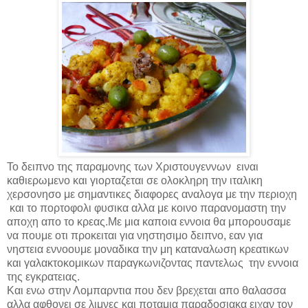
Το δειπνο της παραμονης των Χριστουγεννων ειναι
καθιερωμενο και γιορταζεται σε ολοκληρη την ιταλικη
χερσονησο με σημαντικες διαφορες αναλογα με την περιοχη
και το πορτοφολι φυσικα αλλα με κοινο παρανομαστη την
αποχη απο το κρεας.
Με μια καποια εννοια θα μπορουσαμε
να πουμε οτι προκειται για νηστησιμο δειπνο, εαν για
νηστεια εννοουμε μοναδικα την μη καταναλωση κρεατικων
και γαλακτοκομικων παραγκωνιζοντας παντελως την εννοια
της εγκρατειας.
Και ενω στην Λομπαρντια που δεν βρεχεται απο θαλασσα
αλλα αφθονει σε λιμνες και ποταμια παραδοσιακα ειχαν τον