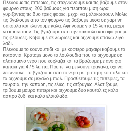
Πλενουμε τις πιπεριες, τις στεγνωνουμε και τις βαζουμε στον
φουρνο στους 200 βαθμους για περιπου μιση ωρα
γυριζοντας τις δυο τρεις φορες, μεχρι να μαλακωσουν. Μολις
τις βγαλουμε απο τον φουρνο τις βαζουμε μεσα σε χαρτινη
σακουλα και κλεινουμε καλα. Αφηνουμε για 15 λεπτα, μεχρι
να κρυωσουν. Τις βγαζουμε απο την σακουλα και αφαιρουμε
τις φλουδες. Κοβουμε σε λωριδες και ριχνουμε επανω λιγο
λαδι.
Πλενουμε το κουνουπιδι και με κοφτερο μαχαιρι κοβουμε τα
κοτσανια. Κραταμε μονο τα λουλουδια που τα ριχνουμε σε
αλατισμενο νερο που κοχλαζει και τα βραζουμε με ανοιχτο
καπακι για 4 / 5 λεπτα. Πρεπει να μεινουνε τραγανα, οχι να
λειωνουνε. Τα βγαζουμε απο το νερο με τρυπητη κουταλα και
τα ριχνουμε σε μεγαλο μπωλ. Προσθετουμε τις πιπεριες, τα
τουρσια, την καπαρη, τις ελιες, τις ατζουγιες. Αλατιζουμε,
τριβουμε μαυρο πιπερι και ριχνουμε δυο κουταλιες καλο
ασπρο ξυδι και καλο ελαιολαδο.