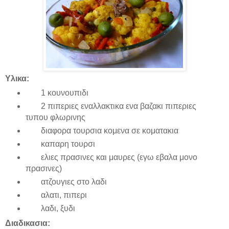
Υλικα
:
1
κουνουπιδι
2 πιπεριες εναλλακτικα ενα βαζακι πιπεριες
τυπου φλωρινης
διαφορα τουρσια κομενα σε κοματακια
καπαρη τουρσι
ελιες πρασινες και μαυρες (εγω εβαλα μονο
πρασινες)
ατζουγιες στο λαδι
αλατι, πιπερι
λαδι, ξυδι
Διαδικασια
: