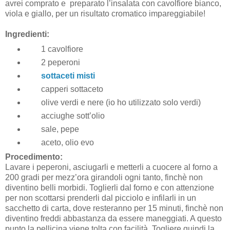
avrei comprato e preparato l’insalata con cavolfiore bianco,
viola e giallo, per un risultato cromatico impareggiabile!
Ingredienti:
1 cavolfiore
2 peperoni
sottaceti misti
capperi sottaceto
olive verdi e nere (io ho utilizzato solo verdi)
acciughe sott’olio
sale, pepe
aceto, olio evo
Procedimento:
Lavare i peperoni, asciugarli e metterli a cuocere al forno a
200 gradi per mezz’ora girandoli ogni tanto, finchè non
diventino belli morbidi. Toglierli dal forno e con attenzione
per non scottarsi prenderli dal picciolo e infilarli in un
sacchetto di carta, dove resteranno per 15 minuti, finchè non
diventino freddi abbastanza da essere maneggiati. A questo
punto la pellicina viene tolta con facilità. Togliere quindi la