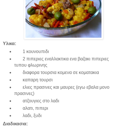
Υλικα
:
1
κουνουπιδι
2 πιπεριες εναλλακτικα ενα βαζακι πιπεριες
τυπου φλωρινης
διαφορα τουρσια κομενα σε κοματακια
καπαρη τουρσι
ελιες πρασινες και μαυρες (εγω εβαλα μονο
πρασινες)
ατζουγιες στο λαδι
αλατι, πιπερι
λαδι, ξυδι
Διαδικασια
: