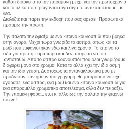
καθοτι διαρκει απο την παραμονη μεχρι και την πρωτοχρονια
και τα υλικα που τρωγονται σιγα σιγα τα αντικαταστουμε με
νεα.
Διαλεξτε και παρτε την εκδοχη που σας αρεσει. Προσωπικα
προτιμω την πρωτη.
Την σαλατα την εφιαξα με ενα κιτρινο κουνουπιδι που βρηκα
στην αγορα. Μεχρι τωρα γνωριζα τα ασπρα, οπως και τα
μωβ που εμφανιστηκαν εδω και λιγα χρονια. Το κιτρινο το
ειδα για πρωτη φορα τωρα και δεν μπορεσα να του
αντισταθω. Απο το ασπρο κουνουπιδι που ολοι γνωριζουμε
διαφερει μονο στο χρωμα. Κατα τα αλλα εχει την ιδια οσμη
και την ιδια γευση. Δυστυχως τα αντανακλαστικα μου με
προδωσαν, εαν ημουν πιο γρηγορη θα μπορουσα να ειχα
αγορασει ενα ασπρο, ενα μωβ και ενα κιτρινο κουνουπιδι για
ενα απαραμιλλο χρωματικο αποτελεσμα, αλλα δεν πειραζει.
Την επομενη φορα... ετσι κι αλλοιως την σαλατα την φιαχνω
συχνα!