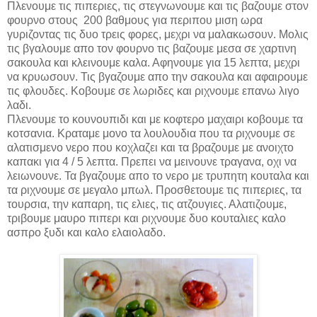
Πλενουμε τις πιπεριες, τις στεγνωνουμε και τις βαζουμε στον
φουρνο στους 200 βαθμους για περιπου μιση ωρα
γυριζοντας τις δυο τρεις φορες, μεχρι να μαλακωσουν. Μολις
τις βγαλουμε απο τον φουρνο τις βαζουμε μεσα σε χαρτινη
σακουλα και κλεινουμε καλα. Αφηνουμε για 15 λεπτα, μεχρι
να κρυωσουν. Τις βγαζουμε απο την σακουλα και αφαιρουμε
τις φλουδες. Κοβουμε σε λωριδες και ριχνουμε επανω λιγο
λαδι.
Πλενουμε το κουνουπιδι και με κοφτερο μαχαιρι κοβουμε τα
κοτσανια. Κραταμε μονο τα λουλουδια που τα ριχνουμε σε
αλατισμενο νερο που κοχλαζει και τα βραζουμε με ανοιχτο
καπακι για 4 / 5 λεπτα. Πρεπει να μεινουνε τραγανα, οχι να
λειωνουνε. Τα βγαζουμε απο το νερο με τρυπητη κουταλα και
τα ριχνουμε σε μεγαλο μπωλ. Προσθετουμε τις πιπεριες, τα
τουρσια, την καπαρη, τις ελιες, τις ατζουγιες. Αλατιζουμε,
τριβουμε μαυρο πιπερι και ριχνουμε δυο κουταλιες καλο
ασπρο ξυδι και καλο ελαιολαδο.