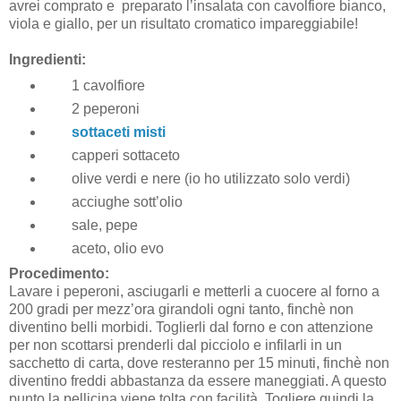
avrei comprato e preparato l’insalata con cavolfiore bianco,
viola e giallo, per un risultato cromatico impareggiabile!
Ingredienti:
1 cavolfiore
2 peperoni
sottaceti misti
capperi sottaceto
olive verdi e nere (io ho utilizzato solo verdi)
acciughe sott’olio
sale, pepe
aceto, olio evo
Procedimento:
Lavare i peperoni, asciugarli e metterli a cuocere al forno a
200 gradi per mezz’ora girandoli ogni tanto, finchè non
diventino belli morbidi. Toglierli dal forno e con attenzione
per non scottarsi prenderli dal picciolo e infilarli in un
sacchetto di carta, dove resteranno per 15 minuti, finchè non
diventino freddi abbastanza da essere maneggiati. A questo
punto la pellicina viene tolta con facilità. Togliere quindi la