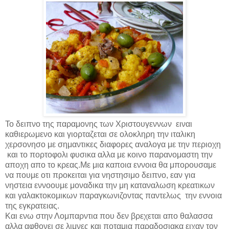
Το δειπνο της παραμονης των Χριστουγεννων ειναι
καθιερωμενο και γιορταζεται σε ολοκληρη την ιταλικη
χερσονησο με σημαντικες διαφορες αναλογα με την περιοχη
και το πορτοφολι φυσικα αλλα με κοινο παρανομαστη την
αποχη απο το κρεας.
Με μια καποια εννοια θα μπορουσαμε
να πουμε οτι προκειται για νηστησιμο δειπνο, εαν για
νηστεια εννοουμε μοναδικα την μη καταναλωση κρεατικων
και γαλακτοκομικων παραγκωνιζοντας παντελως την εννοια
της εγκρατειας.
Και ενω στην Λομπαρντια που δεν βρεχεται απο θαλασσα
αλλα αφθονει σε λιμνες και ποταμια παραδοσιακα ειχαν τον