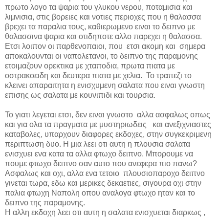
πρωτο λογο τα ψαρια του γλυκου νερου, ποταμισια και
λιμνισια, στις βορειες και νοτιες περιοχες που η θαλασσα
βρεχει τα παραλια τους, καθιερωμενο ειναι το δειπνο με
θαλασσινα ψαρια και οτιδηποτε αλλο παρεχει η θαλασσα.
Ετσι λοιπον οι παρθενοπαιοι, που ετσι ακομη και σημερα
αποκαλουνται οι ναπολετανοι, το δειπνο της παραμονης
ετοιμαζουν ορεκτικα με χταποδια, πρωτα πιατα με
οστρακοειδη και δευτερα πιατα με χελια. Το τραπεζι το
κλεινει απαραιτητα η ενισχυμενη σαλατα που ειναι γνωστη
επισης ως σαλατα με κουνιπιδι και τουρσια.
Το γιατι λεγεται ετσι, δεν ειναι γνωστο αλλα ασφαλως οπως
και για ολα τα πραγματα με μυστηριωδεις και ανεξιχνιαστες
καταβολες, υπαρχουν διαφορες εκδοχες, στην συγκεκριμενη
περιπτωση δυο. Η μια λεει οτι αυτη η πλουσια σαλατα
ενισχυει ενα κατα τα αλλα φτωχο δειπνο. Μπορουμε να
πουμε φτωχο δειπνο σαν αυτο που ανεφερα πιο πανω?
A
σφαλως και οχι, αλλα ενα τετοιο πλουσιοπαροχο δειπνο
γινεται τωρα, εδω και μερικες δεκαετιες, σιγουρα οχι στην
παλια φτωχη Ναπολη οπου αναλογα φτωχο ηταν και το
δειπνο της παραμονης.
Η αλλη εκδοχη λεει οτι αυτη η σαλατα ενισχυεται διαρκως ,