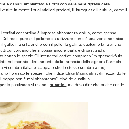
lie e danari. Ambientato a Corfù con delle belle riprese della
venire in mente i suoi migliori prodotti, il
kumquat e il nubulo, come il
ti i corfiati concordino è impresa abbastanza ardua, come spesso
. Del resto pure sul pollame da utilizzare non c’è una versione unica,
l gallo, ma si fa anche con il pollo, la gallina, qualcuno la fa anche
 tutti concordano che si possa ancora parlare di pastitsada.
 hanno le spezie.Gli intenditori corfiati comprano “to spetserikò tis
tate nel mortaio, direttamente dalla farmacia della signora Karmela
ra vi sembra italiano, sappiate che lo stesso sembra a me).
la, io ho usato le spezie che indica
Elias Mamalakis
,
dimezzando le
l troppo non è mai abbastanza”, cioè de gustibus.
 per la pastitsada si usano i
bucatini
, ma devo dire che anche con le