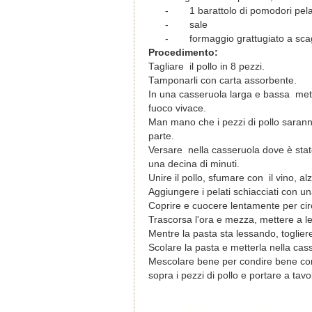
-
1 barattolo di pomodori pela
-
sale
-
formaggio grattugiato a sca
Procedimento:
Tagliare il pollo in 8 pezzi.
Tamponarli con carta assorbente.
In una casseruola larga e bassa metter
fuoco vivace.
Man mano che i pezzi di pollo saranno 
parte.
Versare nella casseruola dove è stato 
una decina di minuti.
Unire il pollo, sfumare con il vino, a
Aggiungere i pelati schiacciati con una
Coprire e cuocere lentamente per ci
Trascorsa l'ora e mezza, mettere a l
Mentre la pasta sta lessando, togliere
Scolare la pasta e metterla nella cass
Mescolare bene per condire bene con
sopra i pezzi di pollo e portare a tavo