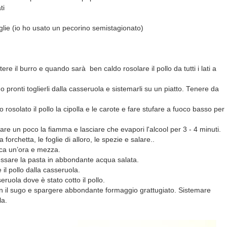
ti
glie (io ho usato un pecorino semistagionato)
e il burro e quando sarà ben caldo rosolare il pollo da tutti i lati a
pronti toglierli dalla casseruola e sistemarli su un piatto. Tenere da
rosolato il pollo la cipolla e le carote e fare stufare a fuoco basso per
lzare un poco la fiamma e lasciare che evapori l'alcool per 3 - 4 minuti.
 forchetta, le foglie di alloro, le spezie e salare..
rca un’ora e mezza.
essare la pasta in abbondante acqua salata.
 il pollo dalla casseruola.
eruola dove è stato cotto il pollo.
 il sugo e spargere abbondante formaggio grattugiato. Sistemare
la.