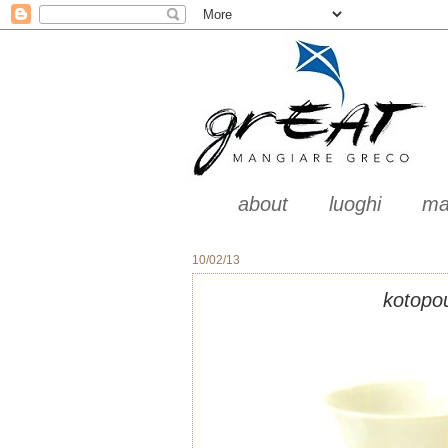
about
luoghi
ma
10/02/13
kotopou