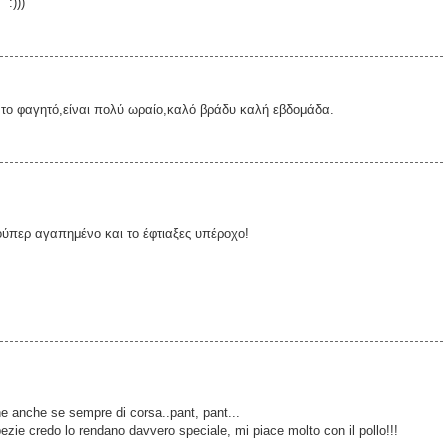
 :)))
 το φαγητό,είναι πολύ ωραίο,καλό βράδυ καλή εβδομάδα.
ούπερ αγαπημένο και το έφτιαξες υπέροχο!
 anche se sempre di corsa..pant, pant...
spezie credo lo rendano davvero speciale, mi piace molto con il pollo!!!