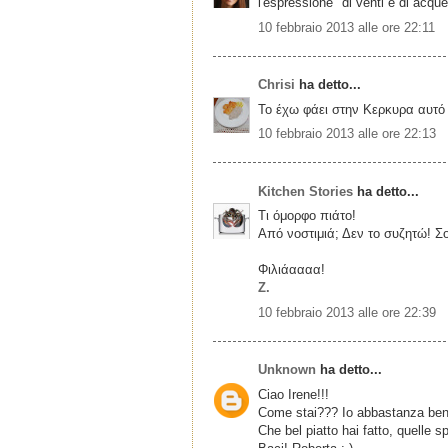
l'espressione "di venti e di acque"
10 febbraio 2013 alle ore 22:11
Chrisi
ha detto...
Το έχω φάει στην Κερκυρα αυτό
10 febbraio 2013 alle ore 22:13
Kitchen Stories
ha detto...
Τι όμορφο πιάτο!
Από νοστιμιά; Δεν το συζητώ! Σ
Φιλιάαααα!
Z.
10 febbraio 2013 alle ore 22:39
Unknown
ha detto...
Ciao Irene!!!
Come stai??? Io abbastanza bene
Che bel piatto hai fatto, quelle 