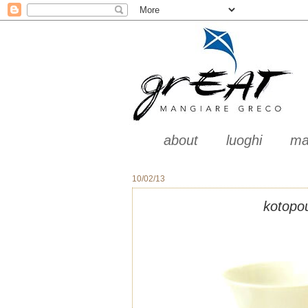
about
luoghi
ma
10/02/13
kotopou