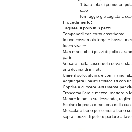
-
1 barattolo di pomodori pela
-
sale
-
formaggio grattugiato a sca
Procedimento:
Tagliare il pollo in 8 pezzi.
Tamponarli con carta assorbente.
In una casseruola larga e bassa metter
fuoco vivace.
Man mano che i pezzi di pollo saranno 
parte.
Versare nella casseruola dove è stato 
una decina di minuti.
Unire il pollo, sfumare con il vino, a
Aggiungere i pelati schiacciati con una
Coprire e cuocere lentamente per ci
Trascorsa l'ora e mezza, mettere a l
Mentre la pasta sta lessando, togliere
Scolare la pasta e metterla nella cass
Mescolare bene per condire bene con
sopra i pezzi di pollo e portare a tavo