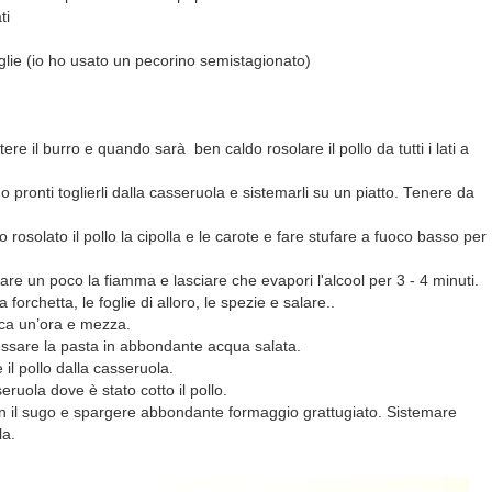
ti
glie (io ho usato un pecorino semistagionato)
e il burro e quando sarà ben caldo rosolare il pollo da tutti i lati a
pronti toglierli dalla casseruola e sistemarli su un piatto. Tenere da
rosolato il pollo la cipolla e le carote e fare stufare a fuoco basso per
lzare un poco la fiamma e lasciare che evapori l'alcool per 3 - 4 minuti.
 forchetta, le foglie di alloro, le spezie e salare..
rca un’ora e mezza.
essare la pasta in abbondante acqua salata.
 il pollo dalla casseruola.
eruola dove è stato cotto il pollo.
 il sugo e spargere abbondante formaggio grattugiato. Sistemare
la.