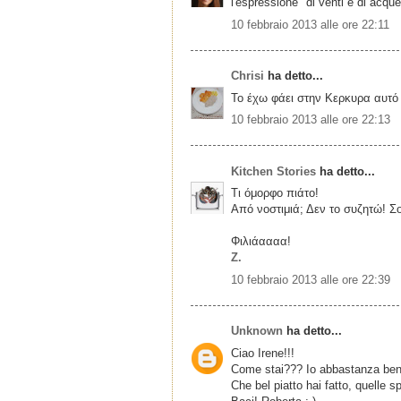
l'espressione "di venti e di acque"
10 febbraio 2013 alle ore 22:11
Chrisi
ha detto...
Το έχω φάει στην Κερκυρα αυτό
10 febbraio 2013 alle ore 22:13
Kitchen Stories
ha detto...
Τι όμορφο πιάτο!
Από νοστιμιά; Δεν το συζητώ! Σ
Φιλιάαααα!
Z.
10 febbraio 2013 alle ore 22:39
Unknown
ha detto...
Ciao Irene!!!
Come stai??? Io abbastanza bene
Che bel piatto hai fatto, quelle 