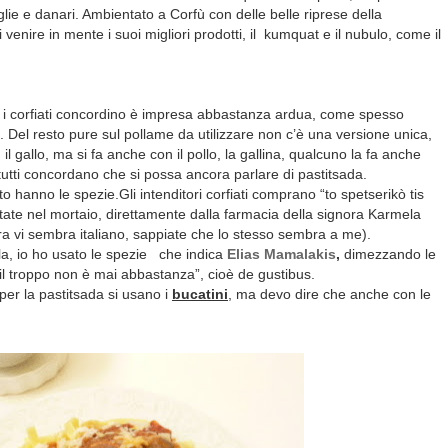
lie e danari. Ambientato a Corfù con delle belle riprese della
venire in mente i suoi migliori prodotti, il
kumquat e il nubulo, come il
ti i corfiati concordino è impresa abbastanza ardua, come spesso
. Del resto pure sul pollame da utilizzare non c’è una versione unica,
l gallo, ma si fa anche con il pollo, la gallina, qualcuno la fa anche
 tutti concordano che si possa ancora parlare di pastitsada.
 hanno le spezie.Gli intenditori corfiati comprano “to spetserikò tis
tate nel mortaio, direttamente dalla farmacia della signora Karmela
ra vi sembra italiano, sappiate che lo stesso sembra a me).
la, io ho usato le spezie che indica
Elias Mamalakis
,
dimezzando le
l troppo non è mai abbastanza”, cioè de gustibus.
 per la pastitsada si usano i
bucatini
, ma devo dire che anche con le