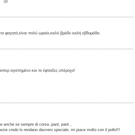
 :)))
 το φαγητό,είναι πολύ ωραίο,καλό βράδυ καλή εβδομάδα.
ούπερ αγαπημένο και το έφτιαξες υπέροχο!
 anche se sempre di corsa..pant, pant...
spezie credo lo rendano davvero speciale, mi piace molto con il pollo!!!