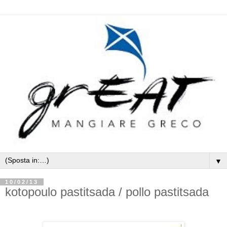
▼
10/02/13
kotopoulo pastitsada / pollo pastitsada