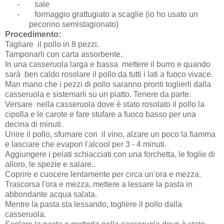
-
sale
-
formaggio grattugiato a scaglie (io ho usato un
pecorino semistagionato)
Procedimento:
Tagliare il pollo in 8 pezzi.
Tamponarli con carta assorbente.
In una casseruola larga e bassa mettere il burro e quando
sarà ben caldo rosolare il pollo da tutti i lati a fuoco vivace.
Man mano che i pezzi di pollo saranno pronti toglierli dalla
casseruola e sistemarli su un piatto. Tenere da parte.
Versare nella casseruola dove è stato rosolato il pollo la
cipolla e le carote e fare stufare a fuoco basso per una
decina di minuti.
Unire il pollo, sfumare con il vino, alzare un poco la fiamma
e lasciare che evapori l'alcool per 3 - 4 minuti.
Aggiungere i pelati schiacciati con una forchetta, le foglie di
alloro, le spezie e salare..
Coprire e cuocere lentamente per circa un’ora e mezza.
Trascorsa l'ora e mezza, mettere a lessare la pasta in
abbondante acqua salata.
Mentre la pasta sta lessando, togliere il pollo dalla
casseruola.