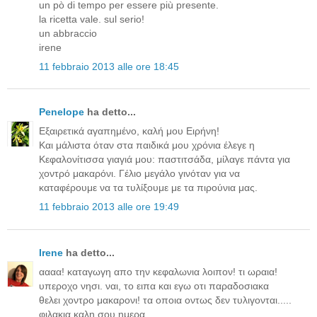
un pò di tempo per essere più presente.
la ricetta vale. sul serio!
un abbraccio
irene
11 febbraio 2013 alle ore 18:45
Penelope
ha detto...
Εξαιρετικά αγαπημένο, καλή μου Ειρήνη!
Και μάλιστα όταν στα παιδικά μου χρόνια έλεγε η
Κεφαλoνίτισσα γιαγιά μου: παστιτσάδα, μίλαγε πάντα για
χοντρό μακαρόνι. Γέλιο μεγάλο γινόταν για να
καταφέρουμε να τα τυλίξουμε με τα πιρούνια μας.
11 febbraio 2013 alle ore 19:49
Irene
ha detto...
αααα! καταγωγη απο την κεφαλωνια λοιπον! τι ωραια!
υπεροχο νησι. ναι, το ειπα και εγω οτι παραδοσιακα
θελει χοντρο μακαρονι! τα οποια οντως δεν τυλιγονται.....
φιλακια καλη σου ημερα