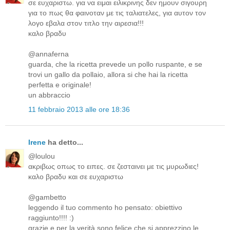
σε ευχαριστω. για να ειμαι ειλικρινης δεν ημουν σιγουρη
για το πως θα φαινοταν με τις ταλιατελες, για αυτον τον
λογο εβαλα στον τιτλο την αιρεσια!!!
καλο βραδυ
@annaferna
guarda, che la ricetta prevede un pollo ruspante, e se
trovi un gallo da pollaio, allora si che hai la ricetta
perfetta e originale!
un abbraccio
11 febbraio 2013 alle ore 18:36
Irene
ha detto...
@loulou
ακριβως οπως το ειπες. σε ζεσταινει με τις μυρωδιες!
καλο βραδυ και σε ευχαριστω
@gambetto
leggendo il tuo commento ho pensato: obiettivo
raggiunto!!!! :)
grazie e per la verità sono felice che si apprezzino le