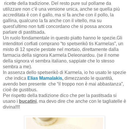
ricette della tradizione. Del resto pure sul pollame da
utilizzare non c’è una versione unica, anche se quella più
accreditata è con il gallo, ma si fa anche con il pollo, la
gallina, qualcuno la fa anche con il vitello, ma su
quest'ultimo non tutti concordano che si possa ancora
parlare di pastitsada.
Un ruolo fondamentale in questo piatto hanno le spezie.Gli
intenditori corfiati comprano “to spetserikò tis Karmelas”, un
misto di 12 spezie pestate nel mortaio, direttamente dalla
farmacia della signora Karmela Deleonardou. (se il nome
della signora vi sembra italiano, sappiate che lo stesso
sembra a me).
In assenza dello spetserikò di Karmela, io ho usato le spezie
che indica
Elias Mamalakis
,
dimezzando le quantità,
avendo ben presente che “il troppo non è mai abbastanza”,
cioè de gustibus.
Per rispetto della tradizione dico che per la pastitsada si
usano i
bucatini
, ma devo dire che anche con le tagliatelle è
divina!!!!