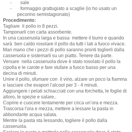
-
sale
-
formaggio grattugiato a scaglie (io ho usato un
pecorino semistagionato)
Procedimento:
Tagliare il pollo in 8 pezzi.
Tamponarli con carta assorbente.
In una casseruola larga e bassa mettere il burro e quando
sarà ben caldo rosolare il pollo da tutti i lati a fuoco vivace.
Man mano che i pezzi di pollo saranno pronti toglierli dalla
casseruola e sistemarli su un piatto. Tenere da parte.
Versare nella casseruola dove è stato rosolato il pollo la
cipolla e le carote e fare stufare a fuoco basso per una
decina di minuti.
Unire il pollo, sfumare con il vino, alzare un poco la fiamma
e lasciare che evapori l'alcool per 3 - 4 minuti.
Aggiungere i pelati schiacciati con una forchetta, le foglie di
alloro, le spezie e salare..
Coprire e cuocere lentamente per circa un’ora e mezza.
Trascorsa l'ora e mezza, mettere a lessare la pasta in
abbondante acqua salata.
Mentre la pasta sta lessando, togliere il pollo dalla
casseruola.