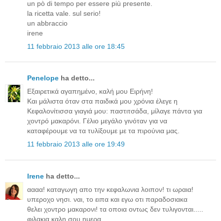
un pò di tempo per essere più presente.
la ricetta vale. sul serio!
un abbraccio
irene
11 febbraio 2013 alle ore 18:45
Penelope
ha detto...
Εξαιρετικά αγαπημένο, καλή μου Ειρήνη!
Και μάλιστα όταν στα παιδικά μου χρόνια έλεγε η
Κεφαλoνίτισσα γιαγιά μου: παστιτσάδα, μίλαγε πάντα για
χοντρό μακαρόνι. Γέλιο μεγάλο γινόταν για να
καταφέρουμε να τα τυλίξουμε με τα πιρούνια μας.
11 febbraio 2013 alle ore 19:49
Irene
ha detto...
αααα! καταγωγη απο την κεφαλωνια λοιπον! τι ωραια!
υπεροχο νησι. ναι, το ειπα και εγω οτι παραδοσιακα
θελει χοντρο μακαρονι! τα οποια οντως δεν τυλιγονται.....
φιλακια καλη σου ημερα