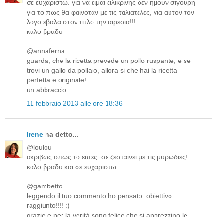
σε ευχαριστω. για να ειμαι ειλικρινης δεν ημουν σιγουρη
για το πως θα φαινοταν με τις ταλιατελες, για αυτον τον
λογο εβαλα στον τιτλο την αιρεσια!!!
καλο βραδυ
@annaferna
guarda, che la ricetta prevede un pollo ruspante, e se
trovi un gallo da pollaio, allora si che hai la ricetta
perfetta e originale!
un abbraccio
11 febbraio 2013 alle ore 18:36
Irene
ha detto...
@loulou
ακριβως οπως το ειπες. σε ζεσταινει με τις μυρωδιες!
καλο βραδυ και σε ευχαριστω
@gambetto
leggendo il tuo commento ho pensato: obiettivo
raggiunto!!!! :)
grazie e per la verità sono felice che si apprezzino le