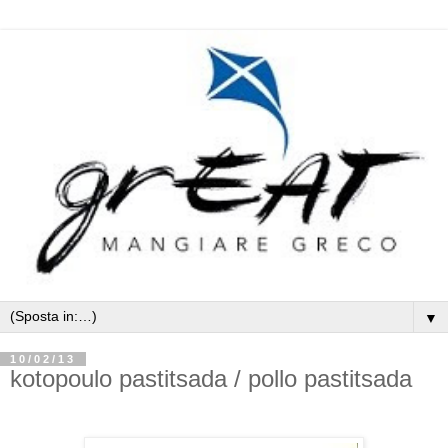
▼
10/02/13
kotopoulo pastitsada / pollo pastitsada