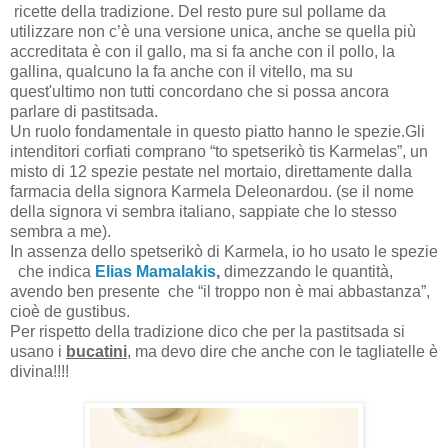
ricette della tradizione. Del resto pure sul pollame da
utilizzare non c’è una versione unica, anche se quella più
accreditata è con il gallo, ma si fa anche con il pollo, la
gallina, qualcuno la fa anche con il vitello, ma su
quest'ultimo non tutti concordano che si possa ancora
parlare di pastitsada.
Un ruolo fondamentale in questo piatto hanno le spezie.Gli
intenditori corfiati comprano “to spetserikò tis Karmelas”, un
misto di 12 spezie pestate nel mortaio, direttamente dalla
farmacia della signora Karmela Deleonardou. (se il nome
della signora vi sembra italiano, sappiate che lo stesso
sembra a me).
In assenza dello spetserikò di Karmela, io ho usato le spezie
che indica
Elias Mamalakis
,
dimezzando le quantità,
avendo ben presente che “il troppo non è mai abbastanza”,
cioè de gustibus.
Per rispetto della tradizione dico che per la pastitsada si
usano i
bucatini
, ma devo dire che anche con le tagliatelle è
divina!!!!