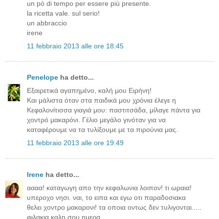
un pò di tempo per essere più presente.
la ricetta vale. sul serio!
un abbraccio
irene
11 febbraio 2013 alle ore 18:45
Penelope
ha detto...
Εξαιρετικά αγαπημένο, καλή μου Ειρήνη!
Και μάλιστα όταν στα παιδικά μου χρόνια έλεγε η
Κεφαλoνίτισσα γιαγιά μου: παστιτσάδα, μίλαγε πάντα για
χοντρό μακαρόνι. Γέλιο μεγάλο γινόταν για να
καταφέρουμε να τα τυλίξουμε με τα πιρούνια μας.
11 febbraio 2013 alle ore 19:49
Irene
ha detto...
αααα! καταγωγη απο την κεφαλωνια λοιπον! τι ωραια!
υπεροχο νησι. ναι, το ειπα και εγω οτι παραδοσιακα
θελει χοντρο μακαρονι! τα οποια οντως δεν τυλιγονται.....
φιλακια καλη σου ημερα