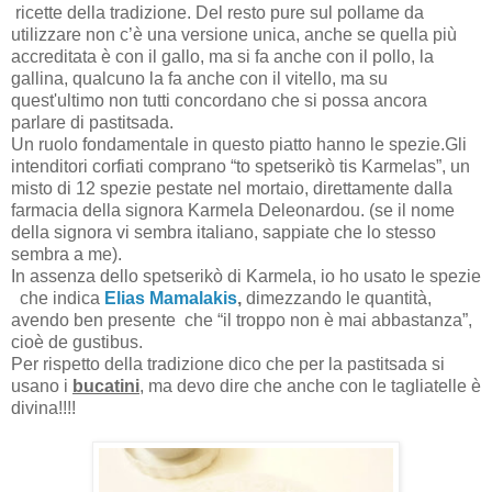
ricette della tradizione. Del resto pure sul pollame da
utilizzare non c’è una versione unica, anche se quella più
accreditata è con il gallo, ma si fa anche con il pollo, la
gallina, qualcuno la fa anche con il vitello, ma su
quest'ultimo non tutti concordano che si possa ancora
parlare di pastitsada.
Un ruolo fondamentale in questo piatto hanno le spezie.Gli
intenditori corfiati comprano “to spetserikò tis Karmelas”, un
misto di 12 spezie pestate nel mortaio, direttamente dalla
farmacia della signora Karmela Deleonardou. (se il nome
della signora vi sembra italiano, sappiate che lo stesso
sembra a me).
In assenza dello spetserikò di Karmela, io ho usato le spezie
che indica
Elias Mamalakis
,
dimezzando le quantità,
avendo ben presente che “il troppo non è mai abbastanza”,
cioè de gustibus.
Per rispetto della tradizione dico che per la pastitsada si
usano i
bucatini
, ma devo dire che anche con le tagliatelle è
divina!!!!