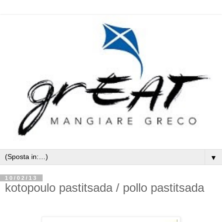
▼
10/02/13
kotopoulo pastitsada / pollo pastitsada