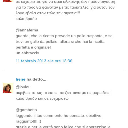
σε ευχαριστω. για να ειμαι ειλικρινης δεν ημουν σιγουρη
για το πως θα φαινοταν με τις ταλιατελες, για αυτον τον
λογο εβαλα στον τιτλο την αιρεσια!!!
καλο βραδυ
@annaferna
guarda, che la ricetta prevede un pollo ruspante, e se
trovi un gallo da pollaio, allora si che hai la ricetta
perfetta e originale!
un abbraccio
11 febbraio 2013 alle ore 18:36
Irene
ha detto...
@loulou
ακριβως οπως το ειπες. σε ζεσταινει με τις μυρωδιες!
καλο βραδυ και σε ευχαριστω
@gambetto
leggendo il tuo commento ho pensato: obiettivo
raggiunto!!!! :)
grazie e per la verità sono felice che si apprezzino le