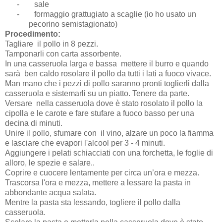
-
sale
-
formaggio grattugiato a scaglie (io ho usato un
pecorino semistagionato)
Procedimento:
Tagliare il pollo in 8 pezzi.
Tamponarli con carta assorbente.
In una casseruola larga e bassa mettere il burro e quando
sarà ben caldo rosolare il pollo da tutti i lati a fuoco vivace.
Man mano che i pezzi di pollo saranno pronti toglierli dalla
casseruola e sistemarli su un piatto. Tenere da parte.
Versare nella casseruola dove è stato rosolato il pollo la
cipolla e le carote e fare stufare a fuoco basso per una
decina di minuti.
Unire il pollo, sfumare con il vino, alzare un poco la fiamma
e lasciare che evapori l'alcool per 3 - 4 minuti.
Aggiungere i pelati schiacciati con una forchetta, le foglie di
alloro, le spezie e salare..
Coprire e cuocere lentamente per circa un’ora e mezza.
Trascorsa l'ora e mezza, mettere a lessare la pasta in
abbondante acqua salata.
Mentre la pasta sta lessando, togliere il pollo dalla
casseruola.