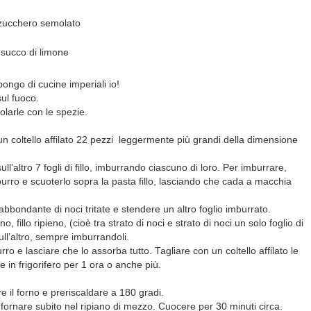
 zucchero semolato
a
 succo di limone
pongo di cucine imperiali io!
sul fuoco.
olarle con le spezie.
n un coltello affilato 22 pezzi leggermente più grandi della dimensione
l’altro 7 fogli di fillo, imburrando ciascuno di loro. Per imburrare,
urro e scuoterlo sopra la pasta fillo, lasciando che cada a macchia
abbondante di noci tritate e stendere un altro foglio imburrato.
no, fillo ripieno, (cioè tra strato di noci e strato di noci un solo foglio di
 sull’altro, sempre imburrandoli.
urro e lasciare che lo assorba tutto. Tagliare con un coltello affilato le
 in frigorifero per 1 ora o anche più.
e il forno e preriscaldare a 180 gradi.
 infornare subito nel ripiano di mezzo. Cuocere per 30 minuti circa.