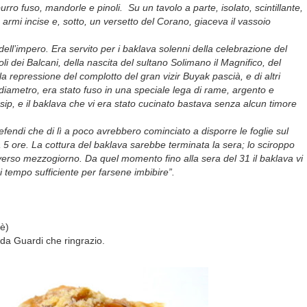
burro fuso, mandorle e pinoli. Su un tavolo a parte, isolato, scintillante,
armi incise e, sotto, un versetto del Corano, giaceva il vassoio
dell’impero. Era servito per i baklava solenni della celebrazione del
oli dei Balcani, della nascita del sultano Solimano il Magnifico, del
repressione del complotto del gran vizir Buyak pascià, e di altri
 diametro, era stato fuso in una speciale lega di rame, argento e
ip, e il baklava che vi era stato cucinato bastava senza alcun timore
endi che di lì a poco avrebbero cominciato a disporre le foglie sul
5 ore. La cottura del baklava sarebbe terminata la sera; lo sciroppo
verso mezzogiorno. Da quel momento fino alla sera del 31 il baklava vi
 tempo sufficiente per farsene imbibire”.
rè)
nda Guardi che ringrazio.