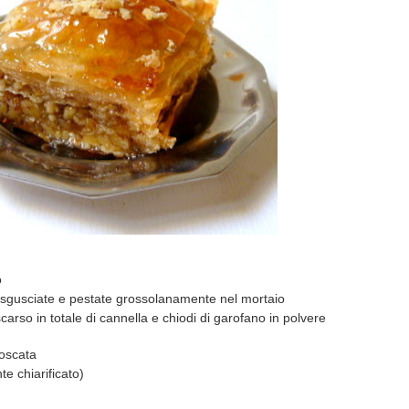
o
i sgusciate e pestate grossolanamente nel mortaio
arso in totale di cannella e chiodi di garofano in polvere
moscata
te chiarificato)