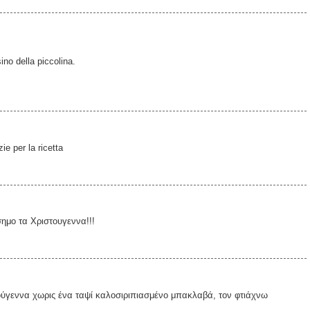
ino della piccolina.
ie per la ricetta
ημο τα Χριστουγεννα!!!
ύγεννα χωρις ένα ταψί καλοσιριπιασμένο μπακλαβά, τον φτιάχνω