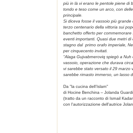
più in là vi erano le pentole piene di 
tondo e teso come un arco, con delle 
principale.
Si diceva fosse il vassoio più grande 
terzo centenario della vittoria sui pop
banchetto offerto per commemorare la 
eventi importanti. Quasi due metri di
stagno dal primo orafo imperiale, Nes
per cinquecento invitati.
“Alaga Gujvabmeroviq spiegò a Nuh ef
vassoio, operazione che durava circa 
vi sarebbe stato versato il 29 marzo 
sarebbe rimasto immerso, un lasso di
Da "la cucina dell’Islam"
di Hocine Benchina – Jolanda Guardi
(tratto da un racconto di Ismail Kada
con l'autorizzazione dell'autrice Jola