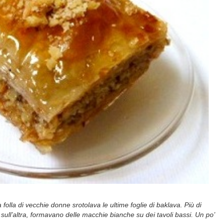
na folla di vecchie donne srotolava le ultime foglie di baklava. Più di
sull’altra, formavano delle macchie bianche su dei tavoli bassi. Un po’