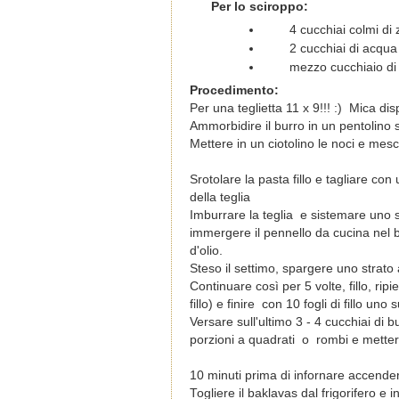
Per lo sciroppo:
4 cucchiai colmi di
2 cucchiai di acqu
mezzo cucchiaio di
Procedimento:
Per una teglietta 11 x 9!!! :) Mica dis
Ammorbidire il burro in un pentolino 
Mettere in un ciotolino le noci e mesc
Srotolare la pasta fillo e tagliare co
della teglia
Imburrare la teglia e sistemare uno sul
immergere il pennello da cucina nel b
d'olio.
Steso il settimo, spargere uno strato 
Continuare così per 5 volte, fillo, ripie
fillo) e finire con 10 fogli di fillo uno
Versare sull'ultimo 3 - 4 cucchiai di b
porzioni a quadrati o rombi e mettere
10 minuti prima di infornare accender
Togliere il baklavas dal frigorifero e