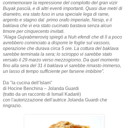
commemorare la repressione del complotto del gran vizir
Buyak pascià, e di altri eventi importanti. Quasi due metri di
diametro, era stato fuso in una speciale lega di rame,
argento e stagno dal primo orafo imperiale, Nesip, e il
baklava che vi era stato cucinato bastava senza alcun
timore per cinquecento invitati.
“Alaga Gujvabmeroviq spiegò a Nuh efendi che di lì a poco
avrebbero cominciato a disporre le foglie sul vassoio,
operazione che durava circa 5 ore. La cottura del baklava
sarebbe terminata la sera; lo sciroppo vi sarebbe stato
versato il 29 marzo verso mezzogiorno. Da quel momento
fino alla sera del 31 il baklava vi sarebbe rimasto immerso,
un lasso di tempo sufficiente per farsene imbibire”.
Da "la cucina dell’Islam"
di Hocine Benchina – Jolanda Guardi
(tratto da un racconto di Ismail Kadarè)
con l'autorizzazione dell'autrice Jolanda Guardi che
ringrazio.