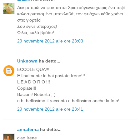
Δεν μπορώ να φανταστώ Χριστούγεννα χωρις ένα ταψί
καλοσιριπιασμένο μπακλαβά, τον φτιάχνω κάθε χρόνο
στις γιορτές!
Σου έγινε υπέροχος!
Φιλιά, καλό βράδυ!
29 novembre 2012 alle ore 23:03
Unknown
ha detto...
ECCOLE QUA!!!
E finalmente le hai postate Irene!!!
L E A D O R O !!!
Copiate!!!
Bacioni! Roberta ;-)
n.b. bellissimo il racconto e bellissima anche la foto!
29 novembre 2012 alle ore 23:41
annaferna
ha detto...
ciao Irene