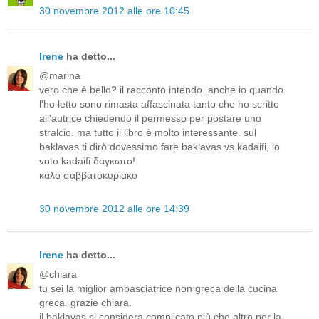
30 novembre 2012 alle ore 10:45
Irene
ha detto...
@marina
vero che è bello? il racconto intendo. anche io quando
l'ho letto sono rimasta affascinata tanto che ho scritto
all'autrice chiedendo il permesso per postare uno
stralcio. ma tutto il libro è molto interessante. sul
baklavas ti dirò dovessimo fare baklavas vs kadaifi, io
voto kadaifi δαγκωτο!
καλο σαββατοκυριακο
30 novembre 2012 alle ore 14:39
Irene
ha detto...
@chiara
tu sei la miglior ambasciatrice non greca della cucina
greca. grazie chiara.
il baklavas si considera complicato più che altro per la