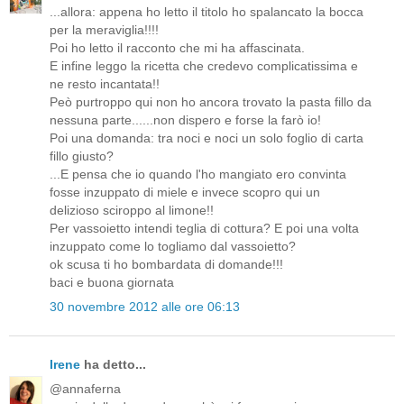
...allora: appena ho letto il titolo ho spalancato la bocca
per la meraviglia!!!!
Poi ho letto il racconto che mi ha affascinata.
E infine leggo la ricetta che credevo complicatissima e
ne resto incantata!!
Peò purtroppo qui non ho ancora trovato la pasta fillo da
nessuna parte......non dispero e forse la farò io!
Poi una domanda: tra noci e noci un solo foglio di carta
fillo giusto?
...E pensa che io quando l'ho mangiato ero convinta
fosse inzuppato di miele e invece scopro qui un
delizioso sciroppo al limone!!
Per vassoietto intendi teglia di cottura? E poi una volta
inzuppato come lo togliamo dal vassoietto?
ok scusa ti ho bombardata di domande!!!
baci e buona giornata
30 novembre 2012 alle ore 06:13
Irene
ha detto...
@annaferna