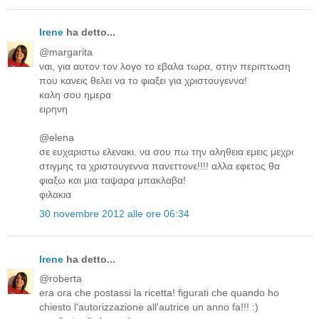
Irene
ha detto...
@margarita
ναι, για αυτον τον λογο το εβαλα τωρα, στην περιπτωση
που κανεις θελει να το φιαξει για χριστουγεννα!
καλη σου ημερα
ειρηνη
@elena
σε ευχαριστω ελενακι. να σου πω την αληθεια εμεις μεχρι
στιγμης τα χριστουγεννα πανεττονε!!!! αλλα εφετος θα
φιαξω και μια ταψαρα μπακλαβα!
φιλακια
30 novembre 2012 alle ore 06:34
Irene
ha detto...
@roberta
era ora che postassi la ricetta! figurati che quando ho
chiesto l'autorizzazione all'autrice un anno fa!!! :)