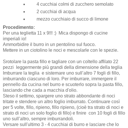
4 cucchiai colmi di zucchero semolato
2 cucchiai di acqua
mezzo cucchiaio di succo di limone
Procedimento:
Per una teglietta 11 x 9!!! :) Mica dispongo di cucine
imperiali io!
Ammorbidire il burro in un pentolino sul fuoco.
Mettere in un ciotolino le noci e mescolarle con le spezie.
Srotolare la pasta fillo e tagliare con un coltello affilato 22
pezzi leggermente più grandi della dimensione della teglia
Imburrare la teglia e sistemare uno sull’altro 7 fogli di fillo,
imburrando ciascuno di loro. Per imburrare, immergere il
pennello da cucina nel burro e scuoterlo sopra la pasta fillo,
lasciando che cada a macchia d'olio.
Steso il settimo, spargere uno strato abbondante di noci
tritate e stendere un altro foglio imburrato. Continuare così
per 5 volte, fillo, ripieno, fillo ripieno, (cioè tra strato di noci e
strato di noci un solo foglio di fillo) e finire con 10 fogli di fillo
uno sull’altro, sempre imburrandoli.
Versare sull'ultimo 3 - 4 cucchiai di burro e lasciare che lo