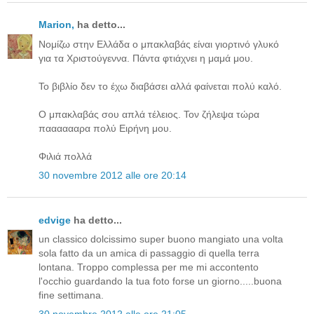
Μarion,
ha detto...
Nομίζω στην Ελλάδα ο μπακλαβάς είναι γιορτινό γλυκό
για τα Χριστούγεννα. Πάντα φτιάχνει η μαμά μου.
Το βιβλίο δεν το έχω διαβάσει αλλά φαίνεται πολύ καλό.
Ο μπακλαβάς σου απλά τέλειος. Τον ζήλεψα τώρα
πααααααρα πολύ Ειρήνη μου.
Φιλιά πολλά
30 novembre 2012 alle ore 20:14
edvige
ha detto...
un classico dolcissimo super buono mangiato una volta
sola fatto da un amica di passaggio di quella terra
lontana. Troppo complessa per me mi accontento
l'occhio guardando la tua foto forse un giorno.....buona
fine settimana.