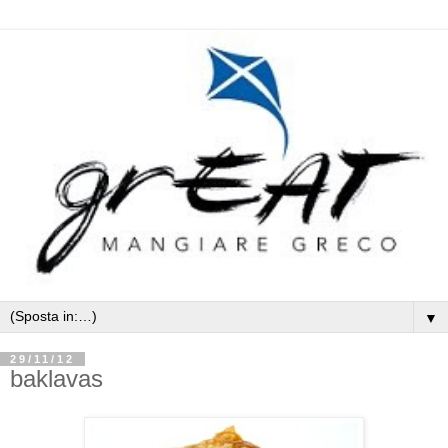
▼
29/11/12
baklavas