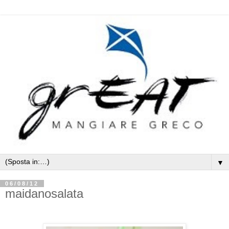
▼
06/08/12
maidanosalata