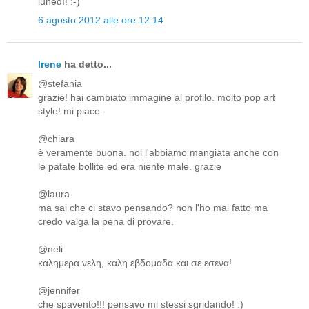
lunedì! :-)
6 agosto 2012 alle ore 12:14
Irene
ha detto...
@stefania
grazie! hai cambiato immagine al profilo. molto pop art
style! mi piace.
@chiara
è veramente buona. noi l'abbiamo mangiata anche con
le patate bollite ed era niente male. grazie
@laura
ma sai che ci stavo pensando? non l'ho mai fatto ma
credo valga la pena di provare.
@neli
καλημερα νελη, καλη εβδομαδα και σε εσενα!
@jennifer
che spavento!!! pensavo mi stessi sgridando! :)