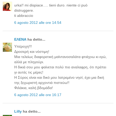
urka!! mi dispiace..... tieni duro. niente ci può
distruggere.
ti abbraccio
6 agosto 2012 alle ore 14:54
ΕΛΕΝΑ
ha detto...
Υπέροχη!!!
Δροσερή και νόστιμη!
Μια τελείως διαφορετική μαϊντανοσαλάτα φτιάχνω κι εγώ,
αλλά με πληγούρι.
Η δικιά σου μου φαίνεται πολύ πιο αναλαφρη, ότι πρέπει
γι αυτές τις μέρες!
Η Σύρος είναι και δικό μου λατρεμένο νησί, έχει μια δική
της ξεχωριστή αρχοντιά πιστεύω!!
Φιλάκια, καλή βδομάδα!
6 agosto 2012 alle ore 16:17
Lilly
ha detto...