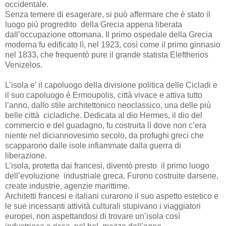
occidentale.
Senza temere di esagerare, si può affermare che è stato il
luogo più progredito
della Grecia appena liberata
dall’occupazione ottomana. Il primo ospedale della Grecia
moderna fu edificato lì, nel 1923, così come il primo ginnasio
nel 1833, che frequentò pure il grande statista Eleftherios
Venizelos.
L’isola e’ il capoluogo della divisione politica delle Cicladi e
il suo capoluogo è Ermoupolis, città vivace e attiva tutto
l’anno, dallo stile architettonico neoclassico, una delle più
belle città
cicladiche. Dedicata al dio Hermes, il dio del
commercio e del guadagno, fu costruita lì dove non c’era
niente nel diciannovesimo secolo, da profughi greci che
scapparono dalle isole infiammate dalla guerra di
liberazione.
L’isola, protetta dai francesi, diventò presto
il primo luogo
dell’evoluzione
industriale greca. Furono costruite darsene,
create industrie, agenzie marittime.
Architetti francesi e italiani curarono il suo aspetto estetico e
le sue incessanti attività culturali stupivano i viaggiatori
europei, non aspettandosi di trovare un’isola così