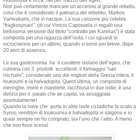
industriosa e ricca
nel bel
mezzo dell’egeo.
Non può certamente mancare un accenno al grande rebetis,
colui che è considerato il patriarca del rebetiko, Markos
Vamvakaris, che vi nacque. La sua canzone più celebre
“fragkosyriani”, (di cui Vinicio Capossela ci regalò una
bellissima versione dal titolo “contratto per Karelias”) è stata
composta per una ragazza dell’isola, i
cui sguardi si
incrociarono per un attimo, quando vi tornò per breve, dopo
20 anni di assenza.
La sua gastronomia
ha
il carattere isolano dell’egeo, che
culmina con 3
prodotti
eccellenti: il formaggio “san
michalis”, considerato uno dei migliori della Grecia intera, il
loukoumi e la halvadopita. Quest’ultima, un composto di
meringhe, miele e mandorle, racchiusa in due ostie, è una
delizia per il
palato che se capita, va assaggiata
assolutamente!
Quando la nave che porta in altre isole cicladiche fa scalo a
Syros, venditori di loukoumia e halvadopita vi salgono e io
quasi sempre ne ho comprato, sia l’uno che l’altro. A meno
che non fossi scesa!